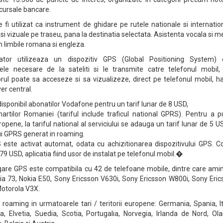
ucursale bancare.
fi utilizat ca instrument de ghidare pe rutele nationale si internatio
 si vizuale pe traseu, pana la destinatia selectata. Asistenta vocala si m
 in limbile romana si engleza.
ator utilizeaza un dispozitiv GPS (Global Positioning System) 
le necesare de la sateliti si le transmite catre telefonul mobil, 
torul poate sa acceseze si sa vizualizeze, direct pe telefonul mobil, ha
er central.
sponibil abonatilor Vodafone pentru un tarif lunar de 8 USD,
rtilor Romaniei (tariful include traficul national GPRS). Pentru a p
uropene, la tariful national al serviciului se adauga un tarif lunar de 5 U
lui GPRS generat in roaming.
 este activat automat, odata cu achizitionarea dispozitivului GPS. Co
79 USD, aplicatia fiind usor de instalat pe telefonul mobil.�
are GPS este compatibila cu 42 de telefoane mobile, dintre care amin
ia 73, Nokia E50, Sony Ericsson V630i, Sony Ericsson W800i, Sony Eric
Motorola V3X.
in roaming in urmatoarele tari / teritorii europene: Germania, Spania, It
, Elvetia, Suedia, Scotia, Portugalia, Norvegia, Irlanda de Nord, Ola