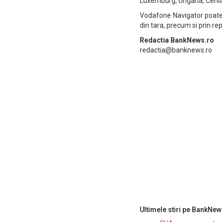
Luxemburg, Ungaria, Cehia,
Vodafone Navigator poate
din tara, precum si prin r
Redactia BankNews.ro
redactia@banknews.ro
Ultimele stiri pe BankNew