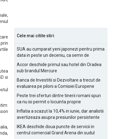
nale,
eniul
Cele mai citite stiri
care
prin
SUA au cumparat yeni japonezi pentru prima
rtile
data in peste un deceniu, ca semn de
prietenie
Accor deschide primul sau hotel din Oradea
sub brandul Mercure
utea
SD si
Banca de Investitii si Dezvoltare a trecut de
evaluarea pe piloni a Comisiei Europene
stul
Peste trei sferturi dintre tinerii romani spun
ca nu isi permit o locuinta proprie
tim:
Inflatia a scazut la 10,4% in iunie, dar analistii
sson
avertizeaza asupra presiunilor persistente
pentru IMM-uri
IKEA deschide doua puncte de servicii in
alia,
centrul comercial Grand Arena din sudul
nda,