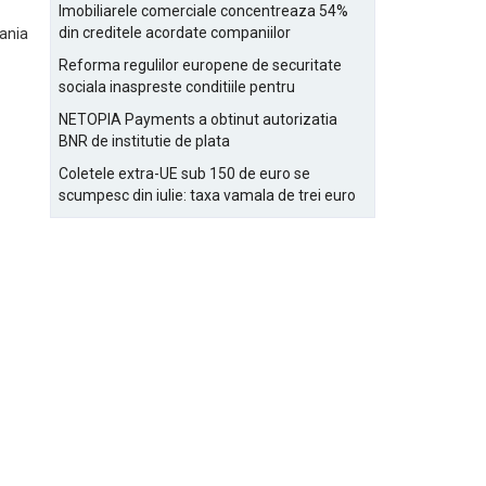
Bucurestiului
Imobiliarele comerciale concentreaza 54%
din creditele acordate companiilor
ania
nefinanciare
Reforma regulilor europene de securitate
sociala inaspreste conditiile pentru
detasarea salariatilor
NETOPIA Payments a obtinut autorizatia
BNR de institutie de plata
Coletele extra-UE sub 150 de euro se
scumpesc din iulie: taxa vamala de trei euro
pe articol, adaugata la taxa logistica