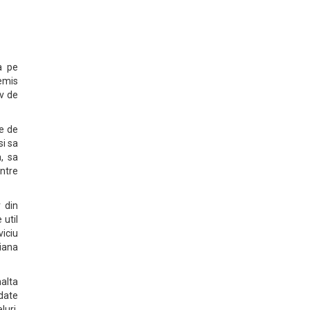
a pe
emis
iv de
le de
si sa
, sa
intre
r din
 util
viciu
liana
alta
 date
uri,