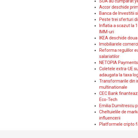
SUA au cumparat yen
Accor deschide prim
Banca de Investitii 
Peste trei sferturi d
Inflatia a scazut la 
IMM-uri
IKEA deschide doua p
Imobiliarele comerc
Reforma regulilor e
salariatilor
NETOPIA Payments a 
Coletele extra-UE su
adaugata la taxa log
Transformarile din i
multinationale
CEC Bank finanteaza 
Eco-Tech
Emilia Dumitrescu p
Cheltuielile de marke
influencerii
Platformele cripto f