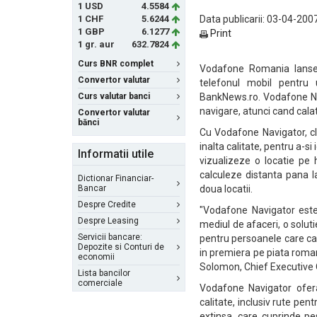
1 USD
4.5584
1 CHF
5.6244
Data publicarii: 03-04-2007
1 GBP
6.1277
Print
1 gr. aur
632.7824
Curs BNR complet
Vodafone Romania lansea
Convertor valutar
telefonul mobil pentru 
Curs valutar banci
BankNews.ro. Vodafone Navi
navigare, atunci cand calat
Convertor valutar
bănci
Cu Vodafone Navigator, cli
inalta calitate, pentru a-si
Informatii utile
vizualizeze o locatie pe 
calculeze distanta pana l
Dictionar Financiar-
Bancar
doua locatii.
Despre Credite
"Vodafone Navigator este u
Despre Leasing
mediul de afaceri, o solut
Servicii bancare:
pentru persoanele care ca
Depozite si Conturi de
in premiera pe piata roman
economii
Solomon, Chief Executive 
Lista bancilor
comerciale
Vodafone Navigator ofera 
calitate, inclusiv rute pen
extinsa, care cuprinde pe