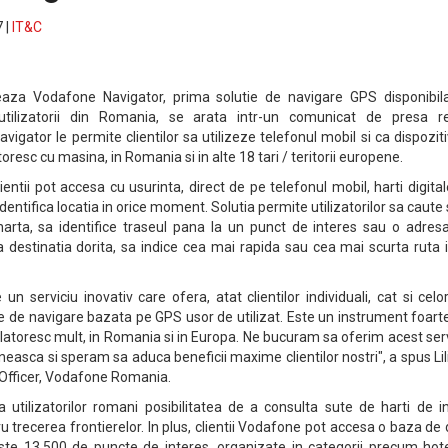
 |
IT&C
za Vodafone Navigator, prima solutie de navigare GPS disponibil
utilizatorii din Romania, se arata intr-un comunicat de presa r
gator le permite clientilor sa utilizeze telefonul mobil si ca dispozit
oresc cu masina, in Romania si in alte 18 tari / teritorii europene.
entii pot accesa cu usurinta, direct de pe telefonul mobil, harti digita
 identifica locatia in orice moment. Solutia permite utilizatorilor sa caute 
harta, sa identifice traseul pana la un punct de interes sau o adresa
a destinatia dorita, sa indice cea mai rapida sau cea mai scurta ruta 
n serviciu inovativ care ofera, atat clientilor individuali, cat si celo
ie de navigare bazata pe GPS usor de utilizat. Este un instrument foarte
latoresc mult, in Romania si in Europa. Ne bucuram sa oferim acest ser
easca si speram sa aduca beneficii maxime clientilor nostri", a spus Li
Officer, Vodafone Romania.
utilizatorilor romani posibilitatea de a consulta sute de harti de in
tru trecerea frontierelor. In plus, clientii Vodafone pot accesa o baza de
ste 13.500 de puncte de interes, organizate in categorii precum hotel