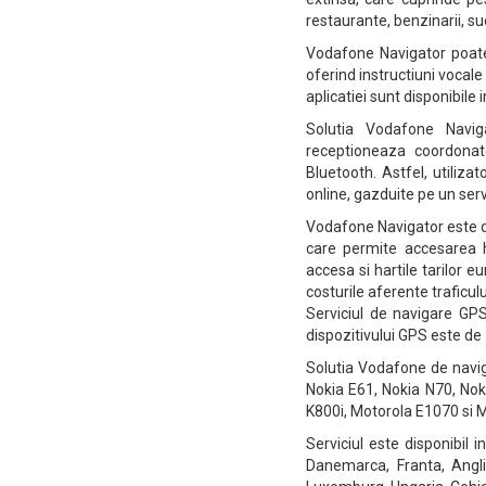
restaurante, benzinarii, s
Vodafone Navigator poate 
oferind instructiuni vocale
aplicatiei sunt disponibile
Solutia Vodafone Navig
receptioneaza coordonate
Bluetooth. Astfel, utiliza
online, gazduite pe un serv
Vodafone Navigator este di
care permite accesarea ha
accesa si hartile tarilor e
costurile aferente traficu
Serviciul de navigare GPS
dispozitivului GPS este de 
Solutia Vodafone de navig
Nokia E61, Nokia N70, Nok
K800i, Motorola E1070 si 
Serviciul este disponibil 
Danemarca, Franta, Anglia