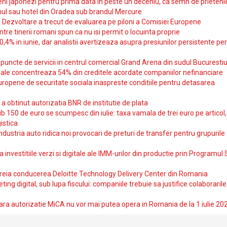
i japonezi pentru prima data in peste un deceniu, ca semn de prieteni
ul sau hotel din Oradea sub brandul Mercure
si Dezvoltare a trecut de evaluarea pe piloni a Comisiei Europene
intre tinerii romani spun ca nu isi permit o locuinta proprie
10,4% in iunie, dar analistii avertizeaza asupra presiunilor persistente pe
uncte de servicii in centrul comercial Grand Arena din sudul Bucurestiu
iale concentreaza 54% din creditele acordate companiilor nefinanciare
uropene de securitate sociala inaspreste conditiile pentru detasarea
obtinut autorizatia BNR de institutie de plata
b 150 de euro se scumpesc din iulie: taxa vamala de trei euro pe articol,
istica
ndustria auto ridica noi provocari de preturi de transfer pentru grupurile
investitiile verzi si digitale ale IMM-urilor din productie prin Programul
reia conducerea Deloitte Technology Delivery Center din Romania
ting digital, sub lupa fiscului: companiile trebuie sa justifice colaborarile
ara autorizatie MiCA nu vor mai putea opera in Romania de la 1 iulie 20