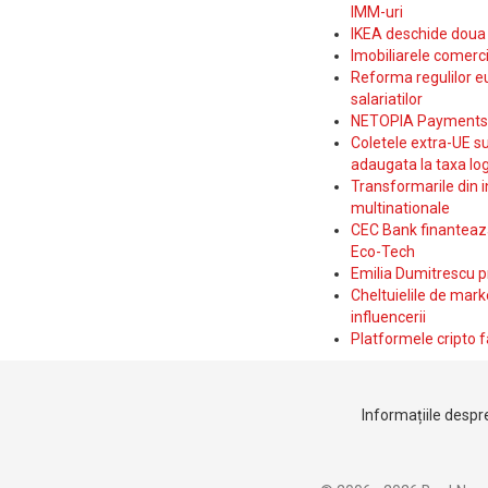
IMM-uri
IKEA deschide doua p
Imobiliarele comerc
Reforma regulilor e
salariatilor
NETOPIA Payments a 
Coletele extra-UE su
adaugata la taxa log
Transformarile din i
multinationale
CEC Bank finanteaza 
Eco-Tech
Emilia Dumitrescu p
Cheltuielile de marke
influencerii
Platformele cripto f
Informațiile despre