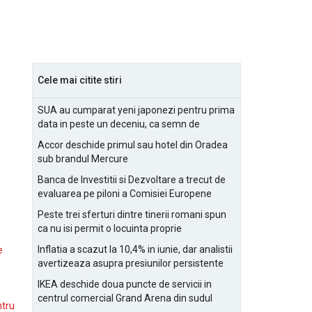
Cele mai citite stiri
SUA au cumparat yeni japonezi pentru prima
data in peste un deceniu, ca semn de
prietenie
Accor deschide primul sau hotel din Oradea
sub brandul Mercure
Banca de Investitii si Dezvoltare a trecut de
evaluarea pe piloni a Comisiei Europene
Peste trei sferturi dintre tinerii romani spun
ca nu isi permit o locuinta proprie
Inflatia a scazut la 10,4% in iunie, dar analistii
e
avertizeaza asupra presiunilor persistente
pentru IMM-uri
IKEA deschide doua puncte de servicii in
centrul comercial Grand Arena din sudul
ntru