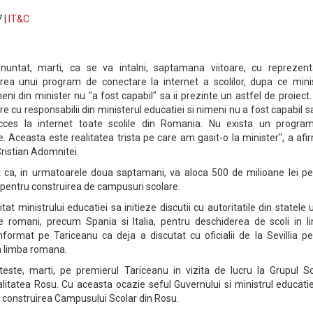
 |
IT&C
untat, marti, ca se va intalni, saptamana viitoare, cu reprezenta
a unui program de conectare la internet a scolilor, dupa ce minis
ni din minister nu "a fost capabil" sa ii prezinte un astfel de proiect. 
ire cu responsabilii din ministerul educatiei si nimeni nu a fost capabil s
ces la internet toate scolile din Romania. Nu exista un progra
e. Aceasta este realitatea trista pe care am gasit-o la minister", a afi
Cristian Adomnitei.
 ca, in urmatoarele doua saptamani, va aloca 500 de milioane lei pe
si pentru construirea de campusuri scolare.
itat ministrului educatiei sa initieze discutii cu autoritatile din statele
e romani, precum Spania si Italia, pentru deschiderea de scoli in l
format pe Tariceanu ca deja a discutat cu oficialii de la Sevillia pe
in limba romana.
soteste, marti, pe premierul Tariceanu in vizita de lucru la Grupul S
litatea Rosu. Cu aceasta ocazie seful Guvernului si ministrul educati
u construirea Campusului Scolar din Rosu.