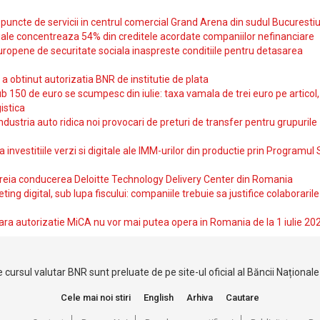
uncte de servicii in centrul comercial Grand Arena din sudul Bucurestiu
iale concentreaza 54% din creditele acordate companiilor nefinanciare
uropene de securitate sociala inaspreste conditiile pentru detasarea
obtinut autorizatia BNR de institutie de plata
b 150 de euro se scumpesc din iulie: taxa vamala de trei euro pe articol,
istica
ndustria auto ridica noi provocari de preturi de transfer pentru grupurile
investitiile verzi si digitale ale IMM-urilor din productie prin Programul
reia conducerea Deloitte Technology Delivery Center din Romania
ting digital, sub lupa fiscului: companiile trebuie sa justifice colaborarile
ara autorizatie MiCA nu vor mai putea opera in Romania de la 1 iulie 20
 cursul valutar BNR sunt preluate de pe site-ul oficial al Băncii Național
Cele mai noi stiri
English
Arhiva
Cautare