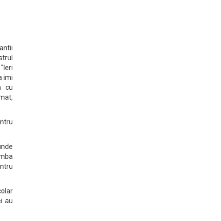
ntii
trul
"Ieri
a imi
m cu
rmat,
ntru
 unde
imba
ntru
colar
ei au