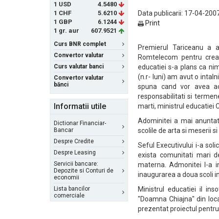
1 USD
4.5480
1 CHF
5.6210
Data publicarii: 17-04-2007
1 GBP
6.1244
Print
1 gr. aur
607.9521
Curs BNR complet
Premierul Tariceanu a an
Convertor valutar
Romtelecom pentru creare
Curs valutar banci
educatiei s-a plans ca nime
(n.r- luni) am avut o intaln
Convertor valutar
bănci
spuna cand vor avea ac
responsabilitati si termen
Informatii utile
marti, ministrul educatiei 
Adominitei a mai anuntat
Dictionar Financiar-
Bancar
scolile de arta si meserii 
Despre Credite
Seful Executivului i-a solic
Despre Leasing
exista comunitati mari d
Servicii bancare:
materna. Admonitei l-a in
Depozite si Conturi de
inaugurarea a doua scoli 
economii
Lista bancilor
Ministrul educatiei il in
comerciale
"Doamna Chiajna" din loca
prezentat proiectul pentr