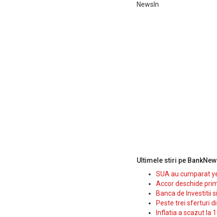
NewsIn
Ultimele stiri pe BankNew
SUA au cumparat yen
Accor deschide prim
Banca de Investitii 
Peste trei sferturi d
Inflatia a scazut la 