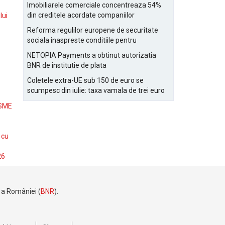
Bucurestiului
Imobiliarele comerciale concentreaza 54%
din creditele acordate companiilor
lui
nefinanciare
Reforma regulilor europene de securitate
sociala inaspreste conditiile pentru
detasarea salariatilor
NETOPIA Payments a obtinut autorizatia
BNR de institutie de plata
Coletele extra-UE sub 150 de euro se
scumpesc din iulie: taxa vamala de trei euro
pe articol, adaugata la taxa logistica
 SME
 cu
26
e a României (
BNR
).