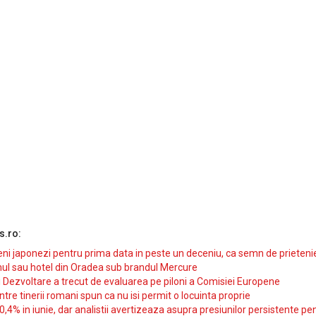
s.ro:
i japonezi pentru prima data in peste un deceniu, ca semn de prieteni
ul sau hotel din Oradea sub brandul Mercure
si Dezvoltare a trecut de evaluarea pe piloni a Comisiei Europene
intre tinerii romani spun ca nu isi permit o locuinta proprie
10,4% in iunie, dar analistii avertizeaza asupra presiunilor persistente pe