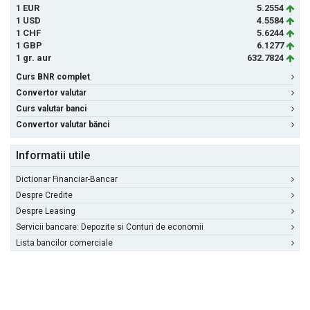
1 EUR
5.2554
1 USD
4.5584
1 CHF
5.6244
1 GBP
6.1277
1 gr. aur
632.7824
Curs BNR complet
Convertor valutar
Curs valutar banci
Convertor valutar bănci
Informatii utile
Dictionar Financiar-Bancar
Despre Credite
Despre Leasing
Servicii bancare: Depozite si Conturi de economii
Lista bancilor comerciale