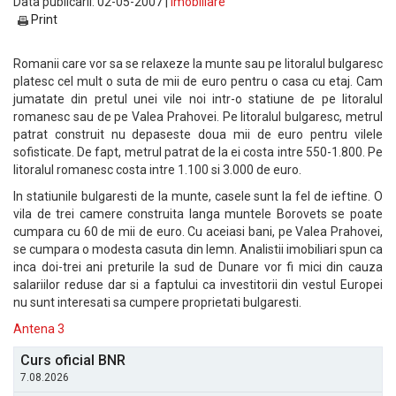
Data publicarii: 02-05-2007 |
Imobiliare
Print
Romanii care vor sa se relaxeze la munte sau pe litoralul bulgaresc
platesc cel mult o suta de mii de euro pentru o casa cu etaj. Cam
jumatate din pretul unei vile noi intr-o statiune de pe litoralul
romanesc sau de pe Valea Prahovei. Pe litoralul bulgaresc, metrul
patrat construit nu depaseste doua mii de euro pentru vilele
sofisticate. De fapt, metrul patrat de la ei costa intre 550-1.800. Pe
litoralul romanesc costa intre 1.100 si 3.000 de euro.
In statiunile bulgaresti de la munte, casele sunt la fel de ieftine. O
vila de trei camere construita langa muntele Borovets se poate
cumpara cu 60 de mii de euro. Cu aceiasi bani, pe Valea Prahovei,
se cumpara o modesta casuta din lemn. Analistii imobiliari spun ca
inca doi-trei ani preturile la sud de Dunare vor fi mici din cauza
salariilor reduse dar si a faptului ca investitorii din vestul Europei
nu sunt interesati sa cumpere proprietati bulgaresti.
Antena 3
Curs oficial BNR
7.08.2026