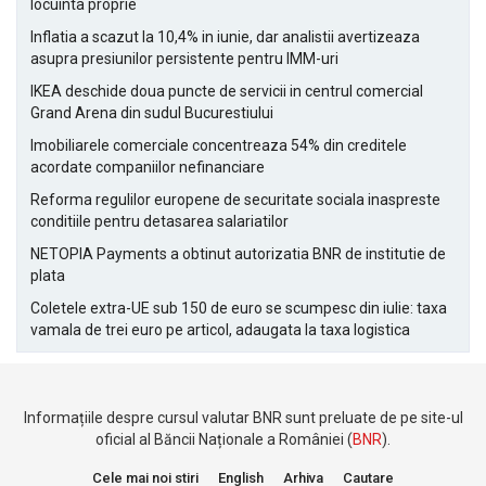
locuinta proprie
Inflatia a scazut la 10,4% in iunie, dar analistii avertizeaza
asupra presiunilor persistente pentru IMM-uri
IKEA deschide doua puncte de servicii in centrul comercial
Grand Arena din sudul Bucurestiului
Imobiliarele comerciale concentreaza 54% din creditele
acordate companiilor nefinanciare
Reforma regulilor europene de securitate sociala inaspreste
conditiile pentru detasarea salariatilor
NETOPIA Payments a obtinut autorizatia BNR de institutie de
plata
Coletele extra-UE sub 150 de euro se scumpesc din iulie: taxa
vamala de trei euro pe articol, adaugata la taxa logistica
Informațiile despre cursul valutar BNR sunt preluate de pe site-ul
oficial al Băncii Naționale a României (
BNR
).
Cele mai noi stiri
English
Arhiva
Cautare