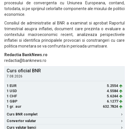
procesului de convergenta cu Uniunea Europeana, contand,
totodata, si pe sprijinul celorlalte componente ale mixului de politici
economice.
Consiliul de administratie al BNR a examinat si aprobat Raportul
trimestrial asupra inflatiei, document care prezinta o evaluare a
contextului macroeconomic recent, analizeaza perspectivele
inflatiei si identifica principalele provocari si constrangeri cu care
politica monetara se va confrunta in perioada urmatoare.
Redactia BankNews.ro
redactia@banknews.ro
Curs oficial BNR
7.08.2026
1 EUR
5.2554
1 USD
4.5584
1 CHF
5.6244
1 GBP
6.1277
1 gr. aur
632.7824
Curs BNR complet
Convertor valutar
Curs valutar banci