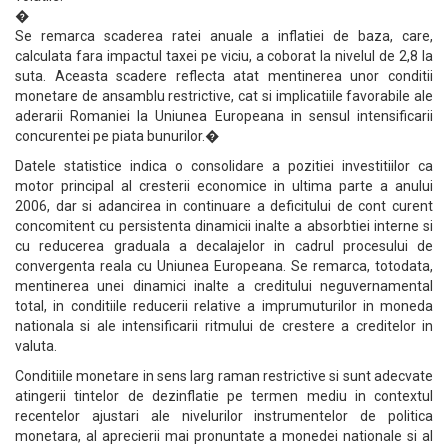
�
Se remarca scaderea ratei anuale a inflatiei de baza, care,
calculata fara impactul taxei pe viciu, a coborat la nivelul de 2,8 la
suta. Aceasta scadere reflecta atat mentinerea unor conditii
monetare de ansamblu restrictive, cat si implicatiile favorabile ale
aderarii Romaniei la Uniunea Europeana in sensul intensificarii
concurentei pe piata bunurilor.�
Datele statistice indica o consolidare a pozitiei investitiilor ca
motor principal al cresterii economice in ultima parte a anului
2006, dar si adancirea in continuare a deficitului de cont curent
concomitent cu persistenta dinamicii inalte a absorbtiei interne si
cu reducerea graduala a decalajelor in cadrul procesului de
convergenta reala cu Uniunea Europeana. Se remarca, totodata,
mentinerea unei dinamici inalte a creditului neguvernamental
total, in conditiile reducerii relative a imprumuturilor in moneda
nationala si ale intensificarii ritmului de crestere a creditelor in
valuta.
Conditiile monetare in sens larg raman restrictive si sunt adecvate
atingerii tintelor de dezinflatie pe termen mediu in contextul
recentelor ajustari ale nivelurilor instrumentelor de politica
monetara, al aprecierii mai pronuntate a monedei nationale si al