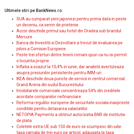
Ultimele stiri pe BankNews.ro:
SUA au cumparat yeni japonezi pentru prima data in peste
un deceniu, ca semn de prietenie
Accor deschide primul sau hotel din Oradea sub brandul
Mercure
Banca de Investitii si Dezvoltare a trecut de evaluarea pe
piloni a Comisiei Europene
Peste trei sferturi dintre tinerii romani spun ca nu isi permit
o locuinta proprie
Inflatia a scazut la 10,4% in iunie, dar analistii avertizeaza
asupra presiunilor persistente pentru IMM-uri
IKEA deschide doua puncte de servicii in centrul comercial
Grand Arena din sudul Bucurestiului
Imobiliarele comerciale concentreaza 54% din creditele
acordate companiilor nefinanciare
Reforma regulilor europene de securitate sociala inaspreste
conditiile pentru detasarea salariatilor
NETOPIA Payments a obtinut autorizatia BNR de institutie
de plata
Coletele extra-UE sub 150 de euro se scumpesc din iulie:
taxa vamala de trei euro pe articol, adaugata la taxa