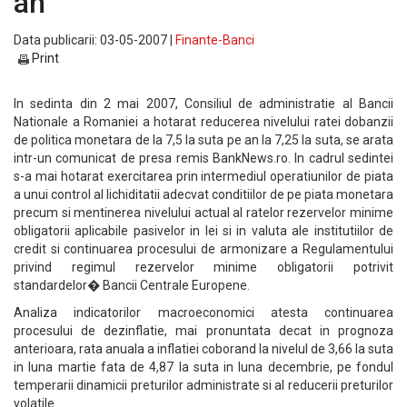
an
Data publicarii: 03-05-2007 |
Finante-Banci
Print
In sedinta din 2 mai 2007, Consiliul de administratie al Bancii
Nationale a Romaniei a hotarat reducerea nivelului ratei dobanzii
de politica monetara de la 7,5 la suta pe an la 7,25 la suta, se arata
intr-un comunicat de presa remis BankNews.ro. In cadrul sedintei
s-a mai hotarat exercitarea prin intermediul operatiunilor de piata
a unui control al lichiditatii adecvat conditiilor de pe piata monetara
precum si mentinerea nivelului actual al ratelor rezervelor minime
obligatorii aplicabile pasivelor in lei si in valuta ale institutiilor de
credit si continuarea procesului de armonizare a Regulamentului
privind regimul rezervelor minime obligatorii potrivit
standardelor� Bancii Centrale Europene.
Analiza indicatorilor macroeconomici atesta continuarea
procesului de dezinflatie, mai pronuntata decat in prognoza
anterioara, rata anuala a inflatiei coborand la nivelul de 3,66 la suta
in luna martie fata de 4,87 la suta in luna decembrie, pe fondul
temperarii dinamicii preturilor administrate si al reducerii preturilor
volatile.