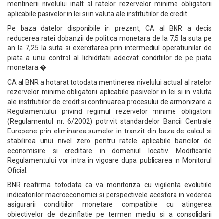
mentinerii nivelului inalt al ratelor rezervelor minime obligatorii
aplicabile pasivelor in lei si in valuta ale institutiilor de credit.
Pe baza datelor disponibile in prezent, CA al BNR a decis
reducerea ratei dobanzii de politica monetara de la 7,5 la suta pe
an la 7,25 la suta si exercitarea prin intermediul operatiunilor de
piata a unui control al lichiditatii adecvat conditiilor de pe piata
monetara.�
CA al BNR a hotarat totodata mentinerea nivelului actual al ratelor
rezervelor minime obligatorii aplicabile pasivelor in lei si in valuta
ale institutiilor de credit si continuarea procesului de armonizare a
Regulamentului privind regimul rezervelor minime obligatorii
(Regulamentul nr. 6/2002) potrivit standardelor Bancii Centrale
Europene prin eliminarea sumelor in tranzit din baza de calcul si
stabilirea unui nivel zero pentru ratele aplicabile bancilor de
economisire si creditare in domeniul locativ. Modificarile
Regulamentului vor intra in vigoare dupa publicarea in Monitorul
Oficial.
BNR reafirma totodata ca va monitoriza cu vigilenta evolutiile
indicatorilor macroeconomici si perspectivele acestora in vederea
asigurarii conditiilor monetare compatibile cu atingerea
obiectivelor de dezinflatie pe termen mediu si a consolidarii