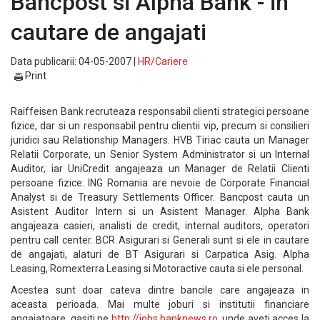
Bancpost si Alpha Bank - in
cautare de angajati
Data publicarii: 04-05-2007 |
HR/Cariere
Print
Raiffeisen Bank recruteaza responsabil clienti strategici persoane
fizice, dar si un responsabil pentru clientii vip, precum si consilieri
juridici sau Relationship Managers. HVB Tiriac cauta un Manager
Relatii Corporate, un Senior System Administrator si un Internal
Auditor, iar UniCredit angajeaza un Manager de Relatii Clienti
persoane fizice. ING Romania are nevoie de Corporate Financial
Analyst si de Treasury Settlements Officer. Bancpost cauta un
Asistent Auditor Intern si un Asistent Manager. Alpha Bank
angajeaza casieri, analisti de credit, internal auditors, operatori
pentru call center. BCR Asigurari si Generali sunt si ele in cautare
de angajati, alaturi de BT Asigurari si Carpatica Asig. Alpha
Leasing, Romexterra Leasing si Motoractive cauta si ele personal.
Acestea sunt doar cateva dintre bancile care angajeaza in
aceasta perioada. Mai multe joburi si institutii financiare
angajatoare, gasiti pe
http://jobs.banknews.ro
, unde aveti acces la