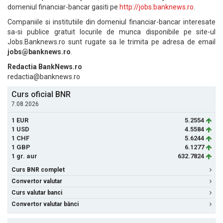
domeniul financiar-bancar gasiti pe
http://jobs.banknews.ro
.
Companiile si institutiile din domeniul financiar-bancar interesate
sa-si publice gratuit locurile de munca disponibile pe site-ul
Jobs.Banknews.ro sunt rugate sa le trimita pe adresa de email
jobs@banknews.ro
.
Redactia BankNews.ro
redactia@banknews.ro
Curs oficial BNR
7.08.2026
1 EUR
5.2554
1 USD
4.5584
1 CHF
5.6244
1 GBP
6.1277
1 gr. aur
632.7824
Curs BNR complet
Convertor valutar
Curs valutar banci
Convertor valutar bănci