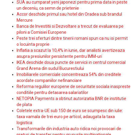
SUA au cumparat yeni japonezi pentru prima data in peste
un deceniu, ca semn de prietenie
Accor deschide primul sau hotel din Oradea sub brandul
Mercure
Banca de Investitii si Dezvoltare a trecut de evaluarea pe
piloni a Comisiei Europene
Peste trei sferturi dintre tinerii romani spun ca nu isi permit
o locuinta proprie
Inflatia a scazut la 10,4% in iunie, dar analistii avertizeaza
asupra presiunilor persistente pentru IMM-uri
IKEA deschide doua puncte de servicii in centrul comercial
Grand Arena din sudul Bucurestiului
Imobiliarele comerciale concentreaza 54% din creditele
acordate companiilor nefinanciare
Reforma regulilor europene de securitate sociala inaspreste
conditiile pentru detasarea salariatilor
NETOPIA Payments a obtinut autorizatia BNR de institutie
de plata
Coletele extra-UE sub 150 de euro se scumpesc din iulie:
taxa vamala de trei euro pe articol, adaugata la taxa
logistica
Transformarile din industria auto ridica noi provocari de
preturi de transfer pentru grupurile multinationale