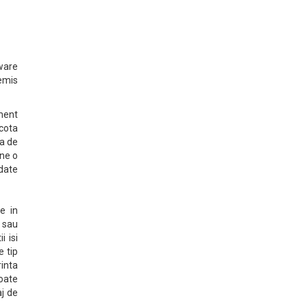
tware
emis
ment
"cota
ta de
ine o
date
e in
 sau
i isi
e tip
rinta
toate
aj de