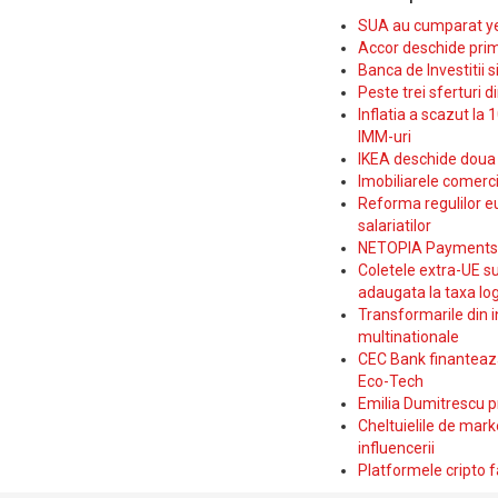
SUA au cumparat yen
Accor deschide prim
Banca de Investitii 
Peste trei sferturi d
Inflatia a scazut la 
IMM-uri
IKEA deschide doua p
Imobiliarele comerc
Reforma regulilor e
salariatilor
NETOPIA Payments a 
Coletele extra-UE su
adaugata la taxa log
Transformarile din i
multinationale
CEC Bank finanteaza 
Eco-Tech
Emilia Dumitrescu p
Cheltuielile de marke
influencerii
Platformele cripto f