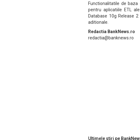
Functionalitatile de baza
pentru aplicatiile ETL a
Database 10g Release 2 En
aditionale.
Redactia BankNews.ro
redactia@banknews.ro
Ultimele stiri pe BankNew