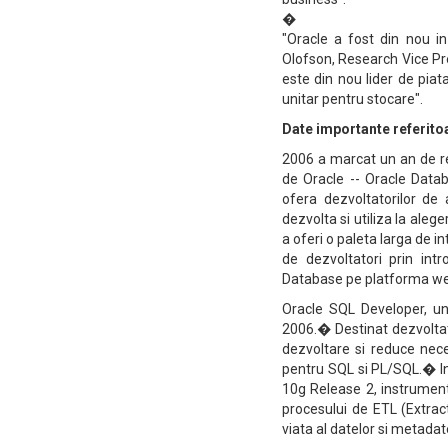
�
"Oracle a fost din nou i
Olofson, Research Vice Pr
este din nou lider de piat
unitar pentru stocare".
Date importante referito
2006 a marcat un an de re
de Oracle -- Oracle Datab
ofera dezvoltatorilor de 
dezvolta si utiliza la aleg
a oferi o paleta larga de in
de dezvoltatori prin int
Database pe platforma we
Oracle SQL Developer, un
2006.� Destinat dezvoltat
dezvoltare si reduce nec
pentru SQL si PL/SQL.� In 
10g Release 2, instrument
procesului de ETL (Extrac
viata al datelor si metadat