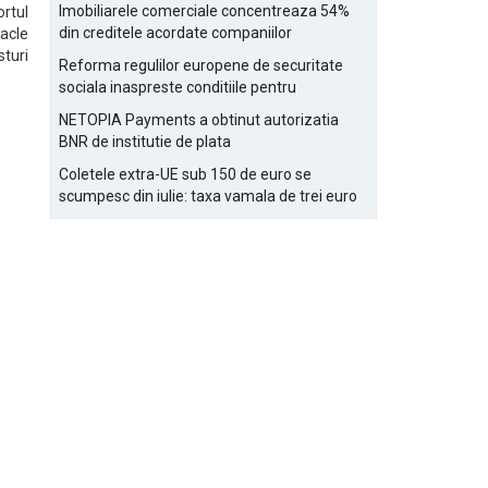
Bucurestiului
Imobiliarele comerciale concentreaza 54%
ortul
din creditele acordate companiilor
acle
nefinanciare
turi
Reforma regulilor europene de securitate
sociala inaspreste conditiile pentru
detasarea salariatilor
NETOPIA Payments a obtinut autorizatia
BNR de institutie de plata
Coletele extra-UE sub 150 de euro se
scumpesc din iulie: taxa vamala de trei euro
pe articol, adaugata la taxa logistica