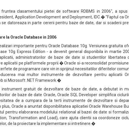
n fruntea clasamentului pietei de software RDBMS in 2006", a spus 
esident, Application Development and Deployment, IDC.� "Faptul ca Or
a se datoreaza in parte cererii pentru baze de date, dar si scaderii pre
are la Oracle Database in 2006
alizari importante pentru Oracle Database 10g. Versiunea gratuita ofe
ase 10g Express Edition - a devenit general disponibila in martie 200
aplicatii, administratorilor de baze de date si studentilor libertatea
ere aplicatii pe platformele proprii.� Oracle si-a reconsolidat promisiun
terfete de programare care vin in sprijinul necesitatilor diferitelor comun
roducerea mai multor instrumente de dezvoltare pentru aplicatii Or
b si Microsoft .NET Framework.�
 instrument gratuit de dezvoltare de baze de date, a debutat in ma
orilor de baze de date Oracle, Oracle SQL Developer simplifica cicluri
esitatea de a cumpara de la terti instrumente de dezvoltare si depa
plus, Oracle a anuntat disponibilitatea aplicatiei Oracle Warehouse Bu
ul pentru elaborarea modelului relational al bazei de date si formali
tion, Transformation and Load), care ajuta clientii sa coordoneze cicl
elor, de la proiectare la implementare si intretinere.�