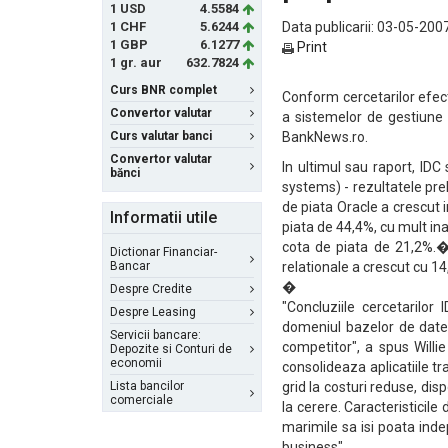
1 USD
4.5584
1 CHF
5.6244
Data publicarii: 03-05-2007
1 GBP
6.1277
Print
1 gr. aur
632.7824
Curs BNR complet
Conform cercetarilor efec
Convertor valutar
a sistemelor de gestiune 
Curs valutar banci
BankNews.ro.
Convertor valutar
In ultimul sau raport, ID
bănci
systems) - rezultatele pre
de piata Oracle a crescut
Informatii utile
piata de 44,4%, cu mult i
cota de piata de 21,2%.� 
Dictionar Financiar-
Bancar
relationale a crescut cu 14
�
Despre Credite
"Concluziile cercetarilo
Despre Leasing
domeniul bazelor de date
Servicii bancare:
competitor", a spus Willi
Depozite si Conturi de
economii
consolideaza aplicatiile tr
Lista bancilor
grid la costuri reduse, dis
comerciale
la cerere. Caracteristicil
marimile sa isi poata inde
business".