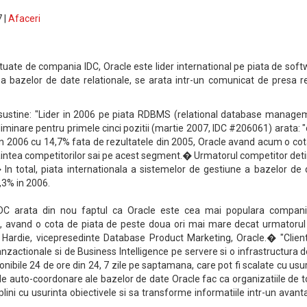
 |
Afaceri
tuate de compania IDC, Oracle este lider international pe piata de sof
a bazelor de date relationale, se arata intr-un comunicat de presa r
C sustine: "Lider in 2006 pe piata RDBMS (relational database manage
liminare pentru primele cinci pozitii (martie 2007, IDC #206061) arata: 
 in 2006 cu 14,7% fata de rezultatele din 2005, Oracle avand acum o co
naintea competitorilor sai pe acest segment.� Urmatorul competitor det
In total, piata internationala a sistemelor de gestiune a bazelor de 
,3% in 2006.
r IDC arata din nou faptul ca Oracle este cea mai populara compani
, avand o cota de piata de peste doua ori mai mare decat urmatorul
e Hardie, vicepresedinte Database Product Marketing, Oracle.� "Clienti
anzactionale si de Business Intelligence pe servere si o infrastructura d
ponibile 24 de ore din 24, 7 zile pe saptamana, care pot fi scalate cu usu
e de auto-coordonare ale bazelor de date Oracle fac ca organizatiile de 
plini cu usurinta obiectivele si sa transforme informatiile intr-un avant