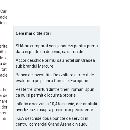
Carl
acle
tului
Cele mai citite stiri
SUA au cumparat yeni japonezi pentru prima
rita
data in peste un deceniu, ca semn de
6 si
prietenie
 de a
Accor deschide primul sau hotel din Oradea
ea de
sub brandul Mercure
itati
Banca de Investitii si Dezvoltare a trecut de
acle
evaluarea pe piloni a Comisiei Europene
Peste trei sferturi dintre tinerii romani spun
rtie
ca nu isi permit o locuinta proprie
le de
nare
Inflatia a scazut la 10,4% in iunie, dar analistii
ilder
avertizeaza asupra presiunilor persistente
zarea
pentru IMM-uri
IKEA deschide doua puncte de servicii in
ul de
centrul comercial Grand Arena din sudul