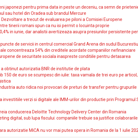
i japonezi pentru prima data in peste un deceniu, ca semn de prieteni
ul sau hotel din Oradea sub brandul Mercure
si Dezvoltare a trecut de evaluarea pe piloni a Comisiei Europene
intre tinerii romani spun ca nu isi permit o locuinta proprie
10,4% in iunie, dar analistii avertizeaza asupra presiunilor persistente pe
uncte de servicii in centrul comercial Grand Arena din sudul Bucurestiu
iale concentreaza 54% din creditele acordate companiilor nefinanciare
uropene de securitate sociala inaspreste conditiile pentru detasarea
obtinut autorizatia BNR de institutie de plata
b 150 de euro se scumpesc din iulie: taxa vamala de trei euro pe articol,
istica
ndustria auto ridica noi provocari de preturi de transfer pentru grupurile
investitiile verzi si digitale ale IMM-urilor din productie prin Programul
reia conducerea Deloitte Technology Delivery Center din Romania
ting digital, sub lupa fiscului: companiile trebuie sa justifice colaborarile
ara autorizatie MiCA nu vor mai putea opera in Romania de la 1 iulie 20