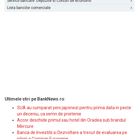
Servicii bancare: Depozite si Conturi de economii
Lista bancilor comerciale
Ultimele stiri pe BankNews.ro:
SUA au cumparat yeni japonezi pentru prima data in peste
un deceniu, ca semn de prietenie
Accor deschide primul sau hotel din Oradea sub brandul
Mercure
Banca de Investitii si Dezvoltare a trecut de evaluarea pe
piloni a Comisiei Europene