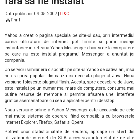
fara sa fie instalat
Data publicarii: 04-05-2007 |
IT&C
Print
Yahoo a creat o pagina speciala pe site-ul sau, prin intermediul
careia utilizatorii de internet pot trimite si primi mesaje
instantanee in reteaua Yahoo Messenger chiar si de la computere
pe care nu este instalat programul Messenger, a anuntat joi
compania.
Un serviciu similar era disponibil pe site-ul Yahoo de cativa ani, insa
nu era prea popular, din cauza ca necesita plugin-ul Java. Noua
versiune foloseste pluginul Flash. Acesta, spre deosebire de Java,
este instalat pe un numar mai mare de computere, consuma mai
putine resurse de memorie si permite afisarea unei interfete
grafice asemanatoare cu cea a aplicatiei pentru desktop.
Noua versiune online a Yahoo Messenger este accesibila pe cele
mai multe sisteme de operare, fiind compatibila cu browserele
Internet Explorer, Firefox, Safari si Opera.
Potrivit unor statistici citate de Reuters, aproape un sfert din
utilizatorii de internet din SUA acceseaza internetul de pe alte