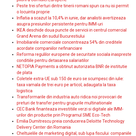
Peste trei sferturi dintre tinerii romani spun ca nu isi permit
o locuinta proprie
Inflatia a scazut la 10,4% in iunie, dar analistii avertizeaza
asupra presiunilor persistente pentru IMM-uri
IKEA deschide doua puncte de servicii in centrul comercial
Grand Arena din sudul Bucurestiului
Imobiliarele comerciale concentreaza 54% din creditele
acordate companiilor nefinanciare
Reforma regulilor europene de securitate sociala inaspreste
conditiile pentru detasarea salariatilor
NETOPIA Payments a obtinut autorizatia BNR de institutie
de plata
Coletele extra-UE sub 150 de euro se scumpesc din iulie:
taxa vamala de trei euro pe articol, adaugata la taxa
logistica
Transformarile din industria auto ridica noi provocari de
preturi de transfer pentru grupurile multinationale
CEC Bank finanteaza investitiile verzi si digitale ale IMM-
urilor din productie prin Programul SME Eco-Tech
Emilia Dumitrescu preia conducerea Deloitte Technology
Delivery Center din Romania
Cheltuielile de marketing digital, sub lupa fiscului: companiile