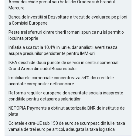
Accor deschide primul sau hotel din Oradea sub brandul
Mercure
Banca de Investitii si Dezvoltare a trecut de evaluarea pe piloni
a Comisiei Europene
Peste trei sferturi dintre tinerii romani spun ca nu isi permit o
locuinta proprie
Inflatia a scazut la 10,4% in iunie, dar analistii avertizeaza
asupra presiunilor persistente pentru IMM-uri
IKEA deschide doua puncte de servicii in centrul comercial
Grand Arena din sudul Bucurestiului
Imobiliarele comerciale concentreaza 54% din creditele
acordate companiilor nefinanciare
Reforma regulilor europene de securitate sociala inaspreste
conditiile pentru detasarea salariatilor
NETOPIA Payments a obtinut autorizatia BNR de institutie de
plata
Coletele extra-UE sub 150 de euro se scumpesc din iulie: taxa
vamala de trei euro pe articol, adaugata la taxa logistica