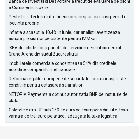
Banca de Investitii si Dezvoltare a trecut de evaluarea pe piloni
a Comisiei Europene
Peste trei sferturi dintre tinerii romani spun ca nu isi permit o
locuinta proprie
Inflatia a scazut la 10,4% in iunie, dar analistii avertizeaza
asupra presiunilor persistente pentru IMM-uri
IKEA deschide doua puncte de servicii in centrul comercial
Grand Arena din sudul Bucurestiului
Imobiliarele comerciale concentreaza 54% din creditele
acordate companiilor nefinanciare
Reforma regulilor europene de securitate sociala inaspreste
conditiile pentru detasarea salariatilor
NETOPIA Payments a obtinut autorizatia BNR de institutie de
plata
Coletele extra-UE sub 150 de euro se scumpesc din iulie: taxa
vamala de trei euro pe articol, adaugata la taxa logistica