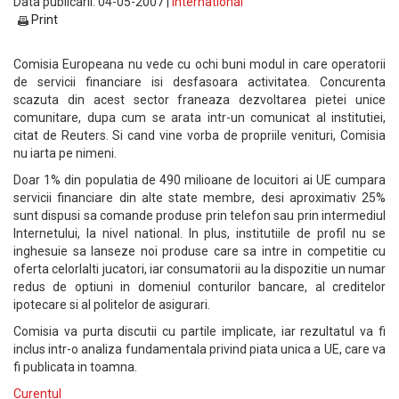
Data publicarii: 04-05-2007 |
International
Print
Comisia Europeana nu vede cu ochi buni modul in care operatorii
de servicii financiare isi desfasoara activitatea. Concurenta
scazuta din acest sector franeaza dezvoltarea pietei unice
comunitare, dupa cum se arata intr-un comunicat al institutiei,
citat de Reuters. Si cand vine vorba de propriile venituri, Comisia
nu iarta pe nimeni.
Doar 1% din populatia de 490 milioane de locuitori ai UE cumpara
servicii financiare din alte state membre, desi aproximativ 25%
sunt dispusi sa comande produse prin telefon sau prin intermediul
Internetului, la nivel national. In plus, institutiile de profil nu se
inghesuie sa lanseze noi produse care sa intre in competitie cu
oferta celorlalti jucatori, iar consumatorii au la dispozitie un numar
redus de optiuni in domeniul conturilor bancare, al creditelor
ipotecare si al politelor de asigurari.
Comisia va purta discutii cu partile implicate, iar rezultatul va fi
inclus intr-o analiza fundamentala privind piata unica a UE, care va
fi publicata in toamna.
Curentul