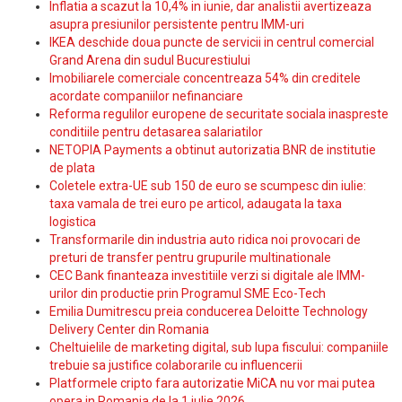
Inflatia a scazut la 10,4% in iunie, dar analistii avertizeaza
asupra presiunilor persistente pentru IMM-uri
IKEA deschide doua puncte de servicii in centrul comercial
Grand Arena din sudul Bucurestiului
Imobiliarele comerciale concentreaza 54% din creditele
acordate companiilor nefinanciare
Reforma regulilor europene de securitate sociala inaspreste
conditiile pentru detasarea salariatilor
NETOPIA Payments a obtinut autorizatia BNR de institutie
de plata
Coletele extra-UE sub 150 de euro se scumpesc din iulie:
taxa vamala de trei euro pe articol, adaugata la taxa
logistica
Transformarile din industria auto ridica noi provocari de
preturi de transfer pentru grupurile multinationale
CEC Bank finanteaza investitiile verzi si digitale ale IMM-
urilor din productie prin Programul SME Eco-Tech
Emilia Dumitrescu preia conducerea Deloitte Technology
Delivery Center din Romania
Cheltuielile de marketing digital, sub lupa fiscului: companiile
trebuie sa justifice colaborarile cu influencerii
Platformele cripto fara autorizatie MiCA nu vor mai putea
opera in Romania de la 1 iulie 2026