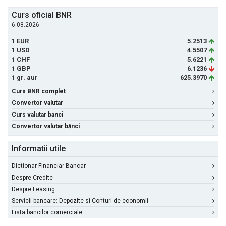
Curs oficial BNR
6.08.2026
1 EUR
5.2513
1 USD
4.5507
1 CHF
5.6221
1 GBP
6.1236
1 gr. aur
625.3970
Curs BNR complet
Convertor valutar
Curs valutar banci
Convertor valutar bănci
Informatii utile
Dictionar Financiar-Bancar
Despre Credite
Despre Leasing
Servicii bancare: Depozite si Conturi de economii
Lista bancilor comerciale