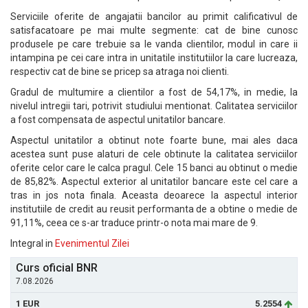
Serviciile oferite de angajatii bancilor au primit calificativul de
satisfacatoare pe mai multe segmente: cat de bine cunosc
produsele pe care trebuie sa le vanda clientilor, modul in care ii
intampina pe cei care intra in unitatile institutiilor la care lucreaza,
respectiv cat de bine se pricep sa atraga noi clienti.
Gradul de multumire a clientilor a fost de 54,17%, in medie, la
nivelul intregii tari, potrivit studiului mentionat. Calitatea serviciilor
a fost compensata de aspectul unitatilor bancare.
Aspectul unitatilor a obtinut note foarte bune, mai ales daca
acestea sunt puse alaturi de cele obtinute la calitatea serviciilor
oferite celor care le calca pragul. Cele 15 banci au obtinut o medie
de 85,82%. Aspectul exterior al unitatilor bancare este cel care a
tras in jos nota finala. Aceasta deoarece la aspectul interior
institutiile de credit au reusit performanta de a obtine o medie de
91,11%, ceea ce s-ar traduce printr-o nota mai mare de 9.
Integral in
Evenimentul Zilei
Curs oficial BNR
7.08.2026
1 EUR
5.2554