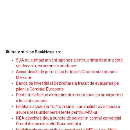
Ultimele stiri pe BankNews.ro:
SUA au cumparat yeni japonezi pentru prima data in peste
un deceniu, ca semn de prietenie
Accor deschide primul sau hotel din Oradea sub brandul
Mercure
Banca de Investitii si Dezvoltare a trecut de evaluarea pe
piloni a Comisiei Europene
Peste trei sferturi dintre tinerii romani spun ca nu isi permit
o locuinta proprie
Inflatia a scazut la 10,4% in iunie, dar analistii avertizeaza
asupra presiunilor persistente pentru IMM-uri
IKEA deschide doua puncte de servicii in centrul comercial
Grand Arena din sudul Bucurestiului
Imobiliarele comerciale concentreaza 54% din creditele