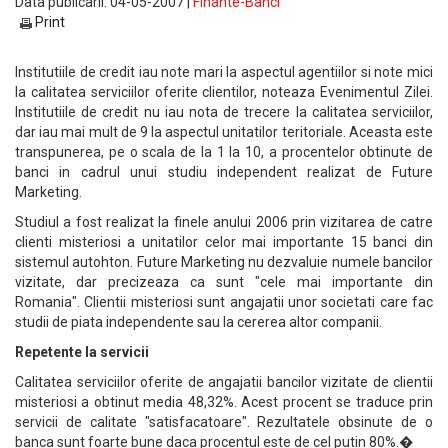
Data publicarii: 04-05-2007 |
Finante-Banci
Print
Institutiile de credit iau note mari la aspectul agentiilor si note mici
la calitatea serviciilor oferite clientilor, noteaza Evenimentul Zilei.
Institutiile de credit nu iau nota de trecere la calitatea serviciilor,
dar iau mai mult de 9 la aspectul unitatilor teritoriale. Aceasta este
transpunerea, pe o scala de la 1 la 10, a procentelor obtinute de
banci in cadrul unui studiu independent realizat de Future
Marketing.
Studiul a fost realizat la finele anului 2006 prin vizitarea de catre
clienti misteriosi a unitatilor celor mai importante 15 banci din
sistemul autohton. Future Marketing nu dezvaluie numele bancilor
vizitate, dar precizeaza ca sunt "cele mai importante din
Romania". Clientii misteriosi sunt angajatii unor societati care fac
studii de piata independente sau la cererea altor companii.
Repetente la servicii
Calitatea serviciilor oferite de angajatii bancilor vizitate de clientii
misteriosi a obtinut media 48,32%. Acest procent se traduce prin
servicii de calitate "satisfacatoare". Rezultatele obsinute de o
banca sunt foarte bune daca procentul este de cel putin 80%.�