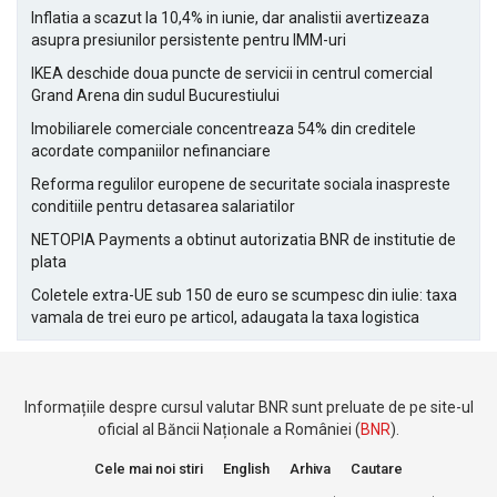
Inflatia a scazut la 10,4% in iunie, dar analistii avertizeaza
asupra presiunilor persistente pentru IMM-uri
IKEA deschide doua puncte de servicii in centrul comercial
Grand Arena din sudul Bucurestiului
Imobiliarele comerciale concentreaza 54% din creditele
acordate companiilor nefinanciare
Reforma regulilor europene de securitate sociala inaspreste
conditiile pentru detasarea salariatilor
NETOPIA Payments a obtinut autorizatia BNR de institutie de
plata
Coletele extra-UE sub 150 de euro se scumpesc din iulie: taxa
vamala de trei euro pe articol, adaugata la taxa logistica
Informațiile despre cursul valutar BNR sunt preluate de pe site-ul
oficial al Băncii Naționale a României (
BNR
).
Cele mai noi stiri
English
Arhiva
Cautare