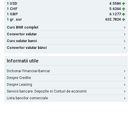
1 USD
4.5584
1 CHF
5.6244
1 GBP
6.1277
1 gr. aur
632.7824
Curs BNR complet
Convertor valutar
Curs valutar banci
Convertor valutar bănci
Informatii utile
Dictionar Financiar-Bancar
Despre Credite
Despre Leasing
Servicii bancare: Depozite si Conturi de economii
Lista bancilor comerciale