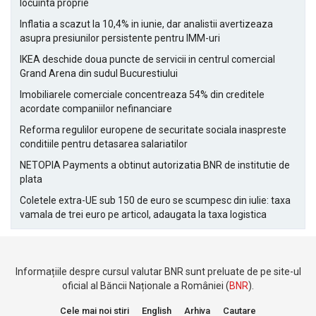
locuinta proprie
Inflatia a scazut la 10,4% in iunie, dar analistii avertizeaza
asupra presiunilor persistente pentru IMM-uri
IKEA deschide doua puncte de servicii in centrul comercial
Grand Arena din sudul Bucurestiului
Imobiliarele comerciale concentreaza 54% din creditele
acordate companiilor nefinanciare
Reforma regulilor europene de securitate sociala inaspreste
conditiile pentru detasarea salariatilor
NETOPIA Payments a obtinut autorizatia BNR de institutie de
plata
Coletele extra-UE sub 150 de euro se scumpesc din iulie: taxa
vamala de trei euro pe articol, adaugata la taxa logistica
Informațiile despre cursul valutar BNR sunt preluate de pe site-ul
oficial al Băncii Naționale a României (
BNR
).
Cele mai noi stiri
English
Arhiva
Cautare