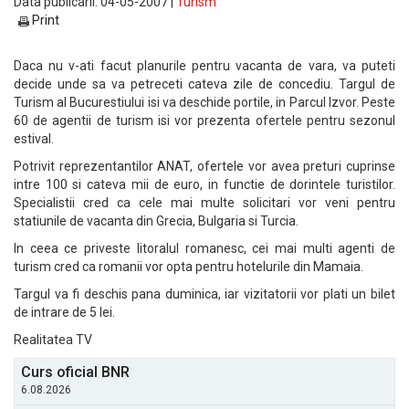
Data publicarii: 04-05-2007 |
Turism
Print
Daca nu v-ati facut planurile pentru vacanta de vara, va puteti
decide unde sa va petreceti cateva zile de concediu. Targul de
Turism al Bucurestiului isi va deschide portile, in Parcul Izvor. Peste
60 de agentii de turism isi vor prezenta ofertele pentru sezonul
estival.
Potrivit reprezentantilor ANAT, ofertele vor avea preturi cuprinse
intre 100 si cateva mii de euro, in functie de dorintele turistilor.
Specialistii cred ca cele mai multe solicitari vor veni pentru
statiunile de vacanta din Grecia, Bulgaria si Turcia.
In ceea ce priveste litoralul romanesc, cei mai multi agenti de
turism cred ca romanii vor opta pentru hotelurile din Mamaia.
Targul va fi deschis pana duminica, iar vizitatorii vor plati un bilet
de intrare de 5 lei.
Realitatea TV
Curs oficial BNR
6.08.2026