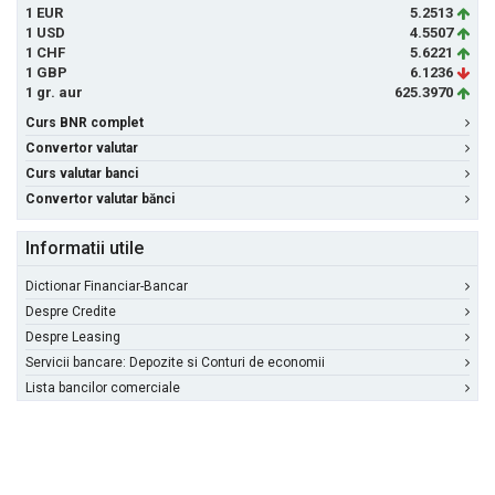
1 EUR
5.2513
1 USD
4.5507
1 CHF
5.6221
1 GBP
6.1236
1 gr. aur
625.3970
Curs BNR complet
Convertor valutar
Curs valutar banci
Convertor valutar bănci
Informatii utile
Dictionar Financiar-Bancar
Despre Credite
Despre Leasing
Servicii bancare: Depozite si Conturi de economii
Lista bancilor comerciale