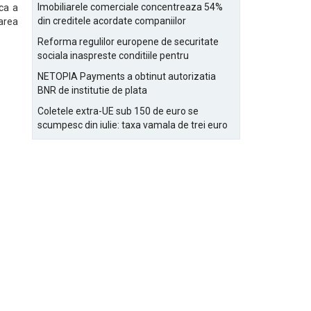
Bucurestiului
Imobiliarele comerciale concentreaza 54%
ca a
din creditele acordate companiilor
area
nefinanciare
Reforma regulilor europene de securitate
sociala inaspreste conditiile pentru
detasarea salariatilor
NETOPIA Payments a obtinut autorizatia
BNR de institutie de plata
Coletele extra-UE sub 150 de euro se
scumpesc din iulie: taxa vamala de trei euro
pe articol, adaugata la taxa logistica