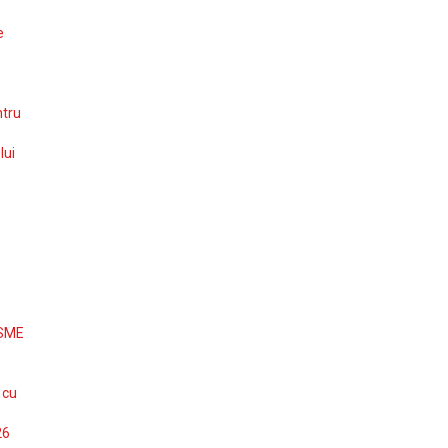
e
ntru
lui
 SME
 cu
26