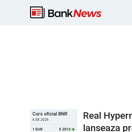
Real Hyper
Curs oficial BNR
6.08.2026
lanseaza pr
1 EUR
5.2513