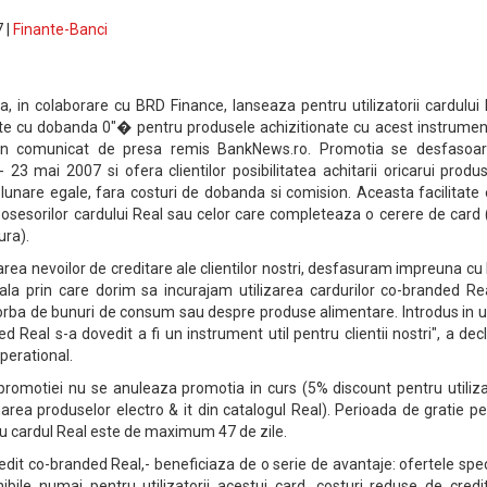
 |
Finante-Banci
 in colaborare cu BRD Finance, lanseaza pentru utilizatorii cardului 
ate cu dobanda 0"� pentru produsele achizitionate cu acest instrumen
r-un comunicat de presa remis BankNews.ro. Promotia se desfasoar
 23 mai 2007 si ofera clientilor posibilitatea achitarii oricarui produ
 lunare egale, fara costuri de dobanda si comision. Aceasta facilitate
 posesorilor cardului Real sau celor care completeaza o cerere de card
ra).
area nevoilor de creditare ale clientilor nostri, desfasuram impreuna c
la prin care dorim sa incurajam utilizarea cardurilor co-branded Rea
vorba de bunuri de consum sau despre produse alimentare. Introdus in 
d Real s-a dovedit a fi un instrument util pentru clientii nostri", a dec
perational.
promotiei nu se anuleaza promotia in curs (5% discount pentru utiliza
onarea produselor electro & it din catalogul Real). Perioada de gratie p
u cardul Real este de maximum 47 de zile.
credit co-branded Real,- beneficiaza de o serie de avantaje: ofertele spe
ibile numai pentru utilizatorii acestui card, costuri reduse de credi