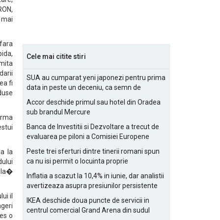
 RON,
 mai
 fara
pida,
Cele mai citite stiri
imita
darii
SUA au cumparat yeni japonezi pentru prima
ea fi
data in peste un deceniu, ca semn de
oduse
prietenie
Accor deschide primul sau hotel din Oradea
sub brandul Mercure
 urma
Banca de Investitii si Dezvoltare a trecut de
estui
evaluarea pe piloni a Comisiei Europene
Peste trei sferturi dintre tinerii romani spun
la la
ca nu isi permit o locuinta proprie
dului
i la�
Inflatia a scazut la 10,4% in iunie, dar analistii
avertizeaza asupra presiunilor persistente
pentru IMM-uri
ui il
IKEA deschide doua puncte de servicii in
ageri
centrul comercial Grand Arena din sudul
es o