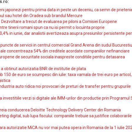
s.ro:
i japonezi pentru prima data in peste un deceniu, ca semn de prieteni
ul sau hotel din Oradea sub brandul Mercure
si Dezvoltare a trecut de evaluarea pe piloni a Comisiei Europene
intre tinerii romani spun ca nu isi permit o locuinta proprie
10,4% in iunie, dar analistii avertizeaza asupra presiunilor persistente pe
uncte de servicii in centrul comercial Grand Arena din sudul Bucurestiu
iale concentreaza 54% din creditele acordate companiilor nefinanciare
uropene de securitate sociala inaspreste conditiile pentru detasarea
obtinut autorizatia BNR de institutie de plata
b 150 de euro se scumpesc din iulie: taxa vamala de trei euro pe articol,
istica
ndustria auto ridica noi provocari de preturi de transfer pentru grupurile
investitiile verzi si digitale ale IMM-urilor din productie prin Programul
reia conducerea Deloitte Technology Delivery Center din Romania
ting digital, sub lupa fiscului: companiile trebuie sa justifice colaborarile
ara autorizatie MiCA nu vor mai putea opera in Romania de la 1 iulie 20