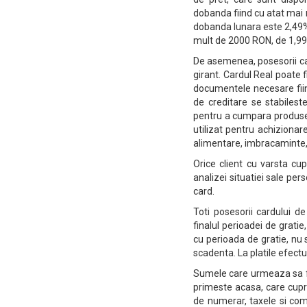
dobanda fiind cu atat mai 
dobanda lunara este 2,49%
mult de 2000 RON, de 1,99
De asemenea, posesorii car
girant. Cardul Real poate 
documentele necesare fiind
de creditare se stabileste
pentru a cumpara produse d
utilizat pentru achizionar
alimentare, imbracaminte, 
Orice client cu varsta cup
analizei situatiei sale pe
card.
Toti posesorii cardului d
finalul perioadei de grati
cu perioada de gratie, nu
scadenta. La platile efect
Sumele care urmeaza sa fie 
primeste acasa, care cupri
de numerar, taxele si com