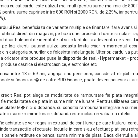
mica cu cat cardul este utilizat mai mult (pentru sume mai mici de 800
 pentru sume cuprinse intre 800 RON si 2000 RON, de 2,29%, iar pentru
%).
dului Real beneficiaza de variante multiple de finantare, fara avans si
fi obtinut direct din magazin, pe baza unei proceduri foarte simpla si ra
 doar buletinul de identitate al solicitantului si adeverinta de venit. L
 pe loc, clientii putand utiliza aceasta limita chiar in momentul acor
in categoria bunurilor de folosinta indelungata. Ulterior, cardul va put
ea oricaror alte produse puse la dispozitie de real,- Hypermarket - pr
produse casnice si electrocasnice, electronice etc.
rinsa intre 18 si 69 ani, angajat sau pensionar, considerat eligibil in
rsonale si financiare� de catre BRD Finance, poate deveni posesor al ac
e credit Real pot alege ca modalitate de rambursare fie plata integra
e, fie modalitatea de plata in sume minime lunare. Pentru utilizarea car
 se plateste� nici o dobanda, cu conditia rambursarii integrale a sume
uate in sume minime lunare, dobanda este inclusa in valoarea ratelor.
achitate se vor regasi in extrasul de cont lunar pe care titularul cardul
nde tranzactiile efectuate, locurile in care s-au efectuat plati sau retr
isioanele retinute de banca, suma minima de plata. Daca clientul a al