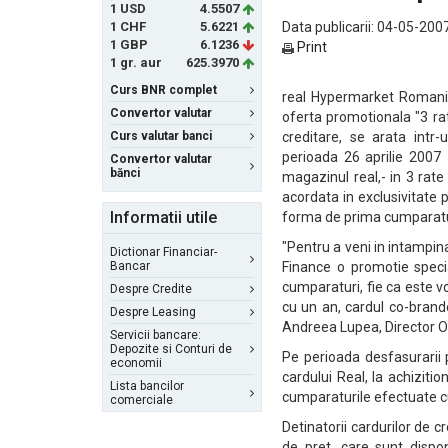
1 USD
4.5507
1 CHF
5.6221
Data publicarii: 04-05-2007
1 GBP
6.1236
Print
1 gr. aur
625.3970
Curs BNR complet
real Hypermarket Romania,
Convertor valutar
oferta promotionala "3 r
Curs valutar banci
creditare, se arata int
perioada 26 aprilie 2007 -
Convertor valutar
bănci
magazinul real,- in 3 rate
acordata in exclusivitate
Informatii utile
forma de prima cumparatu
"Pentru a veni in intampin
Dictionar Financiar-
Bancar
Finance o promotie specia
cumparaturi, fie ca este 
Despre Credite
cu un an, cardul co-brande
Despre Leasing
Andreea Lupea, Director O
Servicii bancare:
Depozite si Conturi de
Pe perioada desfasurarii 
economii
cardului Real, la achiziti
Lista bancilor
cumparaturile efectuate c
comerciale
Detinatorii cardurilor de 
de pret, care sunt dispon