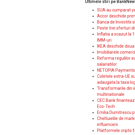
Ultimele stiri pe BankNew
SUA au cumparat yen
Accor deschide prim
Banca de Investitii 
Peste trei sferturi d
Inflatia a scazut la 
IMM-uri
IKEA deschide doua p
Imobiliarele comerc
Reforma regulilor e
salariatilor
NETOPIA Payments a 
Coletele extra-UE su
adaugata la taxa log
Transformarile din i
multinationale
CEC Bank finanteaza 
Eco-Tech
Emilia Dumitrescu p
Cheltuielile de marke
influencerii
Platformele cripto f