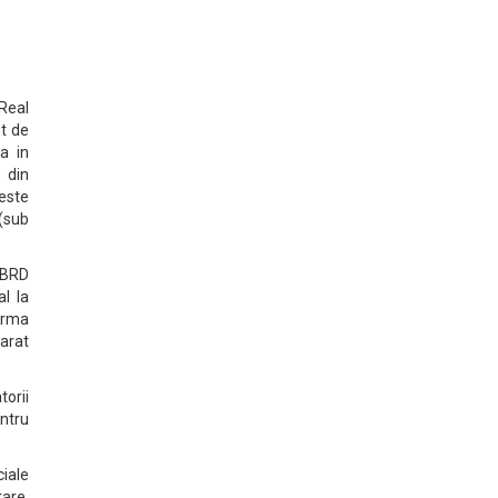
Real
t de
a in
s din
 este
 (sub
u BRD
l la
urma
larat
torii
entru
ciale
tare,