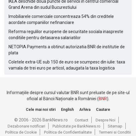
IKEA deschide doua puncte de servicii in centrul comercial
Grand Arena din sudul Bucurestiului
Imobiliarele comerciale concentreaza 54% din creditele
acordate companiilor nefinanciare
Reforma regulilor europene de securitate sociala inaspreste
conditiile pentru detasarea salariatilor
NETOPIA Payments a obtinut autorizatia BNR de institutie de
plata
Coletele extra-UE sub 150 de euro se scumpesc din iulie: taxa
vamala de trei euro pe articol, adaugata la taxa logistica
Informațiile despre cursul valutar BNR sunt preluate de pe site-ul
oficial al Băncii Naționale a României (
BNR
).
Cele mai noi stiri
English
Arhiva
Cautare
© 2006 - 2026 BankNews.ro
Contact
Despre Noi
Dezabonare notificari
Publicitate pe BankNews.ro
Sitemap
Politica de Cookie
Politica de Confidentialitate
Termeni si Conditii