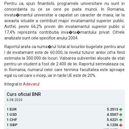
Pentru ca, spun finantistii, programele universitare nu sunt in
concordanta cu ce se cere pe piata muncii. In Romania,
invata�mantul universitar a capatat un caracter de masa, iar la
aceasta situatie a contribuit major invatamantul superior public.
Astfel, peste 66,2% provin din invatamantul superior public si
17,4% reprezinta contributia inva�ta�mantului privat. Cifrele
analizate sunt cele specifice anului 2004.
Raportul arata ca numa�rul total al locurilor bugetate pentru anul
I de invatamant este de 60.000, la nivelul tuturor anilor cifra fiind
estimata la 300.000 de locuri. Valoarea subventiei alocate de stat
pentru un student a fost de 2.400 de lei. Raportul semnaleaza ca,
in Romania, numarul celor care termina facultatea este aproape
egal cu cel care o incep, iar in tarile UE este de 20%.
Integral in
Adevarul
Curs oficial BNR
6.08.2026
1 EUR
5.2513
1 USD
4.5507
1 CHF
5.6221
1 GBP
6.1236