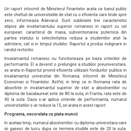
Un raport intocmit de Ministerul Finantelor arata ca banul public
este cheltuit de universitatile de stat cu o eficienta care tinde spre
zero, informeaza Adevarul. Sunt subliniate trei caracteristici
atipice ale invatamantului superior romanesc in raport cu cel
european: caracterul de masa, subventionarea puternica din
partea statului si selectivitatea redusa a studentilor atat la
admitere, cat si in timpul studiilor. Raportul a produs indignare in
randul rectorilor.
Invatamantul romanesc nu functioneaza pe baza criteriilor de
performanta. El a devenit o prelungire a studiilor preuniversitare,
se arata in Raportul privind eficienta utilizarii fondurilor publice in
invatamantul universitar din Romania, intocmit de Ministerul
Economiei si Finantelor. Astfel, in timp ce in Romania rata de
absorbtie in invatamantul superior de stat a absolventilor cu
diploma de bacalaureat este de 80 la suta, in Franta, rata este de
40 la suta. Daca s-ar aplica criteriile de performanta, numarul
universitatilor s-ar reduce la 15, se arata in acest raport.
Programa, necorelata cu piata muncii
In acelasi timp, numarul absolventilor cu diploma universitara care
isi gasesc de lucru dupa ce termina studiile este de 20 la suta.