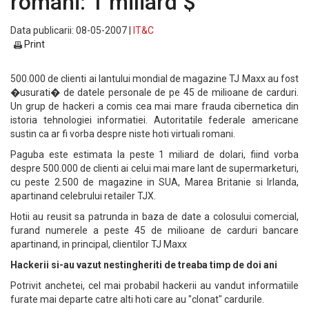
romani: 1 miliard $
Data publicarii: 08-05-2007 |
IT&C
Print
500.000 de clienti ai lantului mondial de magazine TJ Maxx au fost
�usurati� de datele personale de pe 45 de milioane de carduri.
Un grup de hackeri a comis cea mai mare frauda cibernetica din
istoria tehnologiei informatiei. Autoritatile federale americane
sustin ca ar fi vorba despre niste hoti virtuali romani.
Paguba este estimata la peste 1 miliard de dolari, fiind vorba
despre 500.000 de clienti ai celui mai mare lant de supermarketuri,
cu peste 2.500 de magazine in SUA, Marea Britanie si Irlanda,
apartinand celebrului retailer TJX.
Hotii au reusit sa patrunda in baza de date a colosului comercial,
furand numerele a peste 45 de milioane de carduri bancare
apartinand, in principal, clientilor TJ Maxx
Hackerii si-au vazut nestingheriti de treaba timp de doi ani
Potrivit anchetei, cel mai probabil hackerii au vandut informatiile
furate mai departe catre alti hoti care au "clonat" cardurile.