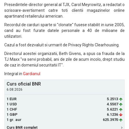
Presedintele-director general al TJX, Carol Meyrowitz, a redactat o
scrisoare-avertisment catre toti clientii magazinelor online
apartinand retailerului american.
Recordul de carduri sparte si "clonate" fusese stabilit in iunie 2005,
cand au fost furate datele personale a 40 de milioane de
utilizatori.
Cazul a fost dezvaluit si urmarit de Privacy Rights Clearhousing.
Directorul acestei organizatii, Beth Givens, a spus ca frauda de la
TJ Maxx "va servi probabil, ani de zile de acum incolo, drept studiu
de caz in domeniul securitatii IT".
Integral in
Gardianul
Curs oficial BNR
6.08.2026
1 EUR
5.2513
1 USD
4.5507
1 CHF
5.6221
1 GBP
6.1236
1 gr. aur
625.3970
Curs BNR complet