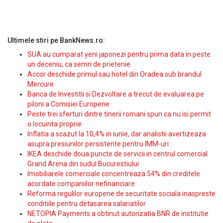
Ultimele stiri pe BankNews.ro:
SUA au cumparat yeni japonezi pentru prima data in peste
un deceniu, ca semn de prietenie
Accor deschide primul sau hotel din Oradea sub brandul
Mercure
Banca de Investitii si Dezvoltare a trecut de evaluarea pe
piloni a Comisiei Europene
Peste trei sferturi dintre tinerii romani spun ca nu isi permit
o locuinta proprie
Inflatia a scazut la 10,4% in iunie, dar analistii avertizeaza
asupra presiunilor persistente pentru IMM-uri
IKEA deschide doua puncte de servicii in centrul comercial
Grand Arena din sudul Bucurestiului
Imobiliarele comerciale concentreaza 54% din creditele
acordate companiilor nefinanciare
Reforma regulilor europene de securitate sociala inaspreste
conditiile pentru detasarea salariatilor
NETOPIA Payments a obtinut autorizatia BNR de institutie