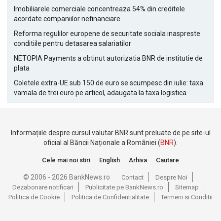
Imobiliarele comerciale concentreaza 54% din creditele
acordate companiilor nefinanciare
Reforma regulilor europene de securitate sociala inaspreste
conditiile pentru detasarea salariatilor
NETOPIA Payments a obtinut autorizatia BNR de institutie de
plata
Coletele extra-UE sub 150 de euro se scumpesc din iulie: taxa
vamala de trei euro pe articol, adaugata la taxa logistica
Informațiile despre cursul valutar BNR sunt preluate de pe site-ul
oficial al Băncii Naționale a României (
BNR
).
Cele mai noi stiri
English
Arhiva
Cautare
© 2006 - 2026 BankNews.ro
Contact
Despre Noi
Dezabonare notificari
Publicitate pe BankNews.ro
Sitemap
Politica de Cookie
Politica de Confidentialitate
Termeni si Conditii