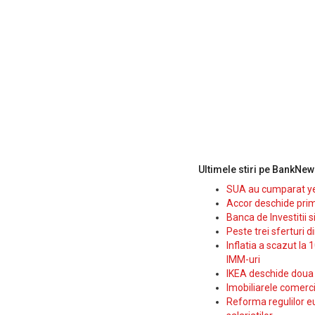
Ultimele stiri pe BankNew
SUA au cumparat yen
Accor deschide prim
Banca de Investitii 
Peste trei sferturi d
Inflatia a scazut la 
IMM-uri
IKEA deschide doua p
Imobiliarele comerc
Reforma regulilor e