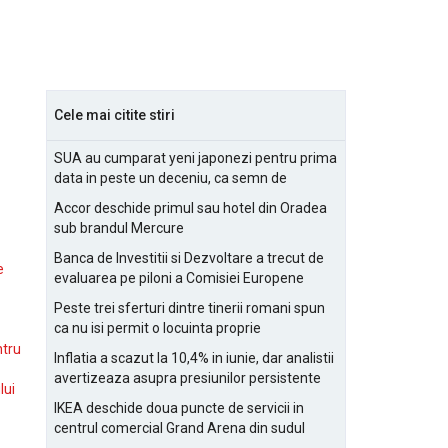
Cele mai citite stiri
SUA au cumparat yeni japonezi pentru prima
data in peste un deceniu, ca semn de
prietenie
Accor deschide primul sau hotel din Oradea
sub brandul Mercure
Banca de Investitii si Dezvoltare a trecut de
e
evaluarea pe piloni a Comisiei Europene
Peste trei sferturi dintre tinerii romani spun
ca nu isi permit o locuinta proprie
ntru
Inflatia a scazut la 10,4% in iunie, dar analistii
avertizeaza asupra presiunilor persistente
lui
pentru IMM-uri
IKEA deschide doua puncte de servicii in
centrul comercial Grand Arena din sudul