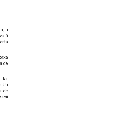
ri, a
va fi
porta
 taxa
ta de
, dar
r. Un
i de
banii