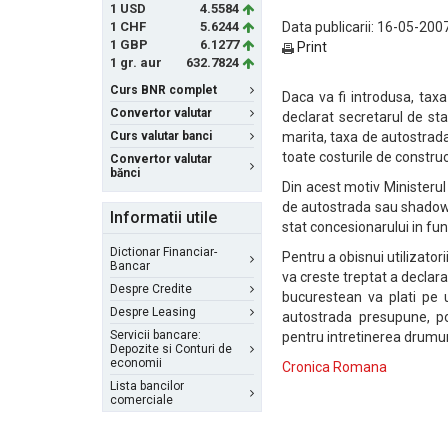
1 USD
4.5584
1 CHF
5.6244
Data publicarii: 16-05-2007
1 GBP
6.1277
Print
1 gr. aur
632.7824
Curs BNR complet
Daca va fi introdusa, taxa
Convertor valutar
declarat secretarul de sta
Curs valutar banci
marita, taxa de autostrada
toate costurile de construc
Convertor valutar
bănci
Din acest motiv Ministerul
de autostrada sau shadow t
Informatii utile
stat concesionarului in fun
Dictionar Financiar-
Pentru a obisnui utilizator
Bancar
va creste treptat a declara
Despre Credite
bucurestean va plati pe 
Despre Leasing
autostrada presupune, pot
Servicii bancare:
pentru intretinerea drumur
Depozite si Conturi de
economii
Cronica Romana
Lista bancilor
comerciale