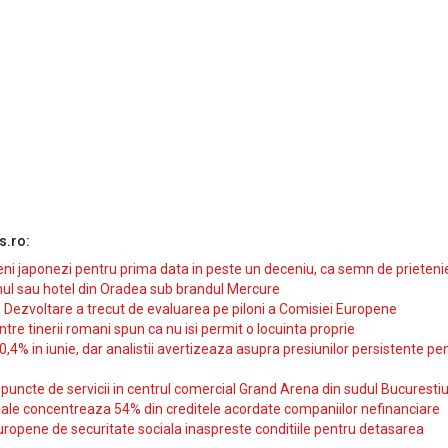
s.ro:
i japonezi pentru prima data in peste un deceniu, ca semn de prieteni
ul sau hotel din Oradea sub brandul Mercure
si Dezvoltare a trecut de evaluarea pe piloni a Comisiei Europene
intre tinerii romani spun ca nu isi permit o locuinta proprie
10,4% in iunie, dar analistii avertizeaza asupra presiunilor persistente pe
uncte de servicii in centrul comercial Grand Arena din sudul Bucurestiu
iale concentreaza 54% din creditele acordate companiilor nefinanciare
uropene de securitate sociala inaspreste conditiile pentru detasarea