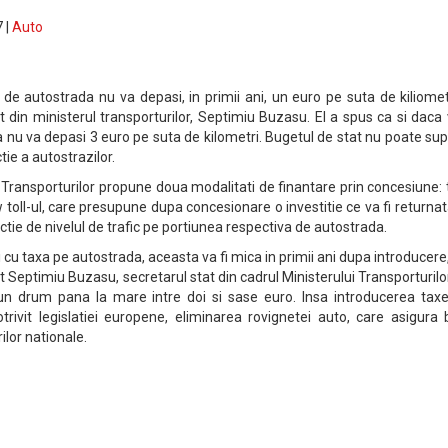
 |
Auto
 de autostrada nu va depasi, in primii ani, un euro pe suta de kiliomet
t din ministerul transporturilor, Septimiu Buzasu. El a spus ca si daca 
 nu va depasi 3 euro pe suta de kilometri. Bugetul de stat nu poate su
tie a autostrazilor.
 Transporturilor propune doua modalitati de finantare prin concesiune:
oll-ul, care presupune dupa concesionare o investitie ce va fi returna
ctie de nivelul de trafic pe portiunea respectiva de autostrada.
ii cu taxa pe autostrada, aceasta va fi mica in primii ani dupa introducere
t Septimiu Buzasu, secretarul stat din cadrul Ministerului Transporturilo
un drum pana la mare intre doi si sase euro. Insa introducerea taxe
rivit legislatiei europene, eliminarea rovignetei auto, care asigura 
ilor nationale.