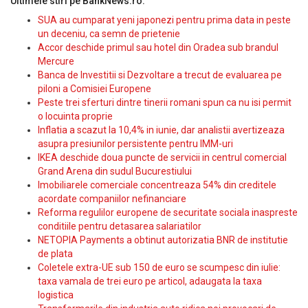
Ultimele stiri pe BankNews.ro:
SUA au cumparat yeni japonezi pentru prima data in peste
un deceniu, ca semn de prietenie
Accor deschide primul sau hotel din Oradea sub brandul
Mercure
Banca de Investitii si Dezvoltare a trecut de evaluarea pe
piloni a Comisiei Europene
Peste trei sferturi dintre tinerii romani spun ca nu isi permit
o locuinta proprie
Inflatia a scazut la 10,4% in iunie, dar analistii avertizeaza
asupra presiunilor persistente pentru IMM-uri
IKEA deschide doua puncte de servicii in centrul comercial
Grand Arena din sudul Bucurestiului
Imobiliarele comerciale concentreaza 54% din creditele
acordate companiilor nefinanciare
Reforma regulilor europene de securitate sociala inaspreste
conditiile pentru detasarea salariatilor
NETOPIA Payments a obtinut autorizatia BNR de institutie
de plata
Coletele extra-UE sub 150 de euro se scumpesc din iulie:
taxa vamala de trei euro pe articol, adaugata la taxa
logistica