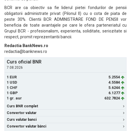
BCR are ca obiectiv sa fie liderul pietei fondurilor de pensii
obligatorii administrate privat (Pilonul II) cu o cota de piata de
peste 30%. Clientii BCR ADMINISTRARE FOND DE PENSII vor
beneficia de toate avantajele pe care le ofera parteneriatul cu
Grupul BCR - profesionalism, experienta, soliditate, seriozitate si
respect, promit reprezentantii bancii.
Redactia BankNews.ro
redactia@banknews.ro
Curs oficial BNR
7.08.2026
1 EUR
5.2554
1 USD
4.5584
1 CHF
5.6244
1 GBP
6.1277
1 gr. aur
632.7824
Curs BNR complet
Convertor valutar
Curs valutar banci
Convertor valutar bănci