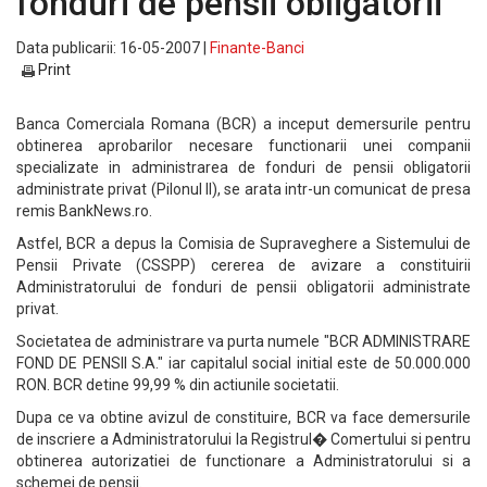
fonduri de pensii obligatorii
Data publicarii: 16-05-2007 |
Finante-Banci
Print
Banca Comerciala Romana (BCR) a inceput demersurile pentru
obtinerea aprobarilor necesare functionarii unei companii
specializate in administrarea de fonduri de pensii obligatorii
administrate privat (Pilonul II), se arata intr-un comunicat de presa
remis BankNews.ro.
Astfel, BCR a depus la Comisia de Supraveghere a Sistemului de
Pensii Private (CSSPP) cererea de avizare a constituirii
Administratorului de fonduri de pensii obligatorii administrate
privat.
Societatea de administrare va purta numele "BCR ADMINISTRARE
FOND DE PENSII S.A." iar capitalul social initial este de 50.000.000
RON. BCR detine 99,99 % din actiunile societatii.
Dupa ce va obtine avizul de constituire, BCR va face demersurile
de inscriere a Administratorului la Registrul� Comertului si pentru
obtinerea autorizatiei de functionare a Administratorului si a
schemei de pensii.