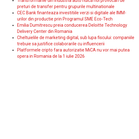
Transformarile din industria auto ridica noi provocari de
preturi de transfer pentru grupurile multinationale
CEC Bank finanteaza investitiile verzi si digitale ale IMM-
urilor din productie prin Programul SME Eco-Tech
Emilia Dumitrescu preia conducerea Deloitte Technology
Delivery Center din Romania
Cheltuielile de marketing digital, sub lupa fiscului: companiile
trebuie sa justifice colaborarile cu influencerii
Platformele cripto fara autorizatie MiCA nu vor mai putea
opera in Romania de la 1 iulie 2026