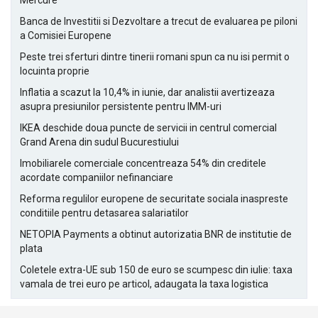
Mercure
Banca de Investitii si Dezvoltare a trecut de evaluarea pe piloni
a Comisiei Europene
Peste trei sferturi dintre tinerii romani spun ca nu isi permit o
locuinta proprie
Inflatia a scazut la 10,4% in iunie, dar analistii avertizeaza
asupra presiunilor persistente pentru IMM-uri
IKEA deschide doua puncte de servicii in centrul comercial
Grand Arena din sudul Bucurestiului
Imobiliarele comerciale concentreaza 54% din creditele
acordate companiilor nefinanciare
Reforma regulilor europene de securitate sociala inaspreste
conditiile pentru detasarea salariatilor
NETOPIA Payments a obtinut autorizatia BNR de institutie de
plata
Coletele extra-UE sub 150 de euro se scumpesc din iulie: taxa
vamala de trei euro pe articol, adaugata la taxa logistica