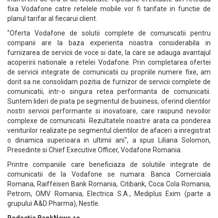
fixa Vodafone catre retelele mobile vor fi tarifate in functie de
planul tarifar al fiecarui client.
"Oferta Vodafone de solutii complete de comunicatii pentru
companii are la baza experienta noastra considerabila in
furnizarea de servicii de voce si date, la care se adauga avantajul
acoperirii nationale a retelei Vodafone. Prin completarea ofertei
de servicii integrate de comunicatii cu propriile numere fixe, am
dorit sa ne consolidam pozitia de furnizor de servicii complete de
comunicatii, intr-o singura retea performanta de comunicatii.
Suntem lideri de piata pe segmentul de business, oferind clientilor
nostri servicii performante si inovatoare, care raspund nevoilor
complexe de comunicatii. Rezultatele noastre arata ca ponderea
veniturilor realizate pe segmentul clientilor de afaceri a inregistrat
o dinamica superioara in ultimii ani", a spus Liliana Solomon,
Presedinte si Chief Executive Officer, Vodafone Romania.
Printre companiile care beneficiaza de solutiile integrate de
comunicatii de la Vodafone se numara: Banca Comerciala
Romana, Raiffeisen Bank Romania, Citibank, Coca Cola Romania,
Petrom, OMV Romania, Electrica S.A., Mediplus Exim (parte a
grupului A&D Pharma), Nestle.