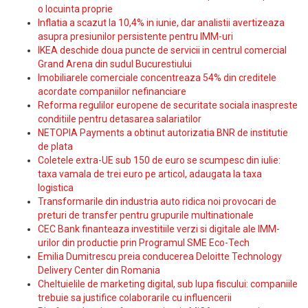
o locuinta proprie
Inflatia a scazut la 10,4% in iunie, dar analistii avertizeaza
asupra presiunilor persistente pentru IMM-uri
IKEA deschide doua puncte de servicii in centrul comercial
Grand Arena din sudul Bucurestiului
Imobiliarele comerciale concentreaza 54% din creditele
acordate companiilor nefinanciare
Reforma regulilor europene de securitate sociala inaspreste
conditiile pentru detasarea salariatilor
NETOPIA Payments a obtinut autorizatia BNR de institutie
de plata
Coletele extra-UE sub 150 de euro se scumpesc din iulie:
taxa vamala de trei euro pe articol, adaugata la taxa
logistica
Transformarile din industria auto ridica noi provocari de
preturi de transfer pentru grupurile multinationale
CEC Bank finanteaza investitiile verzi si digitale ale IMM-
urilor din productie prin Programul SME Eco-Tech
Emilia Dumitrescu preia conducerea Deloitte Technology
Delivery Center din Romania
Cheltuielile de marketing digital, sub lupa fiscului: companiile
trebuie sa justifice colaborarile cu influencerii