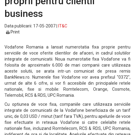
proprii pentru clientii
business
Data publicarii: 17-05-2007 |
IT&C
Print
Vodafone Romania a lansat numerotatia fixa proprie pentru
serviciile de voce oferite clientilor de afaceri, in cadrul solutiilor
integrate de comunicatii. Noua numerotatie fixa Vodafone va fi
folosita de aproximativ 6.000 de mari companii care utilizeaza
aceste solutii, se arata intr-un comunicat de presa remis
BankNews.ro. Numerele fixe Vodafone vor avea prefixul "0372",
urmat de alte 6 cifre, si vor fi accesibile din principalele retele
nationale, fixe si mobile: Romtelecom, Orange, Cosmote,
Telemobil, RCS & RDS, UPC Romania.
Cu optiunea de voce fixa, companiile care utilizeaza serviciile
integrate de comunicatii de la Vodafone beneficiaza de un tarif
unic, de 0,03 USD / minut (tarif fara TVA), pentru apelurile de voce
fixe efectuate in reteaua Vodafone si catre celelalte retele
nationale fixe, incluzand Romtelecom, RCS & RDS, UPC Romania,
indiferent de ora si de localitate. Apelurile efectuate din reteaua