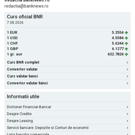
Redactia BankNews.ro
redactia@banknews.ro
Curs oficial BNR
7.08.2026
1 EUR
5.2554
1 USD
4.5584
1 CHF
5.6244
1 GBP
6.1277
1 gr. aur
632.7824
Curs BNR complet
Convertor valutar
Curs valutar banci
Convertor valutar bănci
Informatii utile
Dictionar Financiar-Bancar
Despre Credite
Despre Leasing
Servicii bancare: Depozite si Conturi de economii
Lista bancilor comerciale