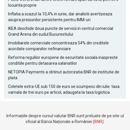
locuinta proprie
Inflatia a scazut la 10,4% in iunie, dar analistii avertizeaza
asupra presiunilor persistente pentru IMM-uri
IKEA deschide doua puncte de servicii in centrul comercial
Grand Arena din sudul Bucurestiului
Imobiliarele comerciale concentreaza 54% din creditele
acordate companiilor nefinanciare
Reforma regulilor europene de securitate sociala inaspreste
conditiile pentru detasarea salariatilor
NETOPIA Payments a obtinut autorizatia BNR de institutie de
plata
Coletele extra-UE sub 150 de euro se scumpesc din iulie: taxa
vamala de trei euro pe articol, adaugata la taxa logistica
Informațiile despre cursul valutar BNR sunt preluate de pe site-ul
oficial al Băncii Naționale a României (
BNR
).