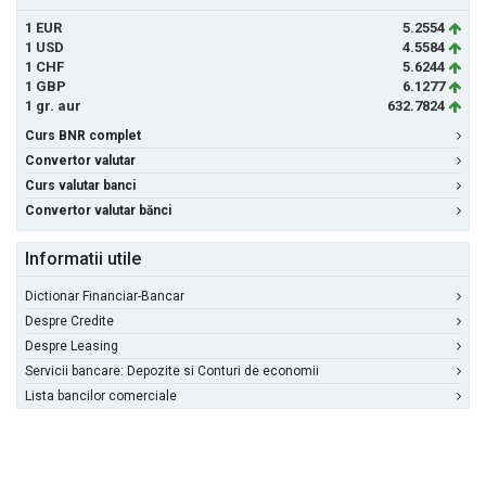
1 EUR
5.2554
1 USD
4.5584
1 CHF
5.6244
1 GBP
6.1277
1 gr. aur
632.7824
Curs BNR complet
Convertor valutar
Curs valutar banci
Convertor valutar bănci
Informatii utile
Dictionar Financiar-Bancar
Despre Credite
Despre Leasing
Servicii bancare: Depozite si Conturi de economii
Lista bancilor comerciale