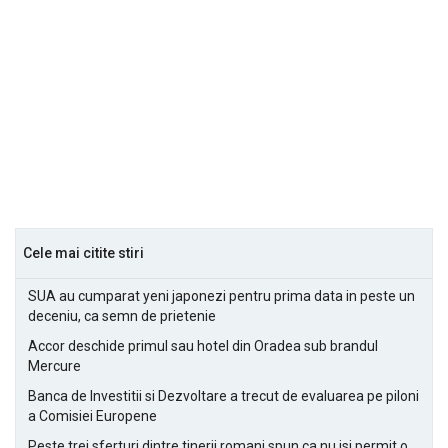
Cele mai citite stiri
SUA au cumparat yeni japonezi pentru prima data in peste un
deceniu, ca semn de prietenie
Accor deschide primul sau hotel din Oradea sub brandul
Mercure
Banca de Investitii si Dezvoltare a trecut de evaluarea pe piloni
a Comisiei Europene
Peste trei sferturi dintre tinerii romani spun ca nu isi permit o