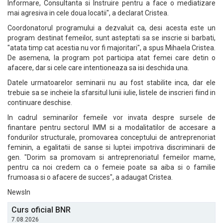
Informare, Consultanta si Instruire pentru a face o mediatizare
mai agresiva in cele doua locatii", a declarat Cristea.
Coordonatorul programului a dezvaluit ca, desi acesta este un
program destinat femeilor, sunt asteptati sa se inscrie si barbati,
"atata timp cat acestia nu vor fi majoritari", a spus Mihaela Cristea.
De asemena, la program pot participa atat femei care detin o
afacere, dar si cele care intentioneaza sa isi deschida una.
Datele urmatoarelor seminarii nu au fost stabilite inca, dar ele
trebuie sa se incheie la sfarsitul lunii iulie, listele de inscrieri fiind in
continuare deschise.
In cadrul seminarilor femeile vor invata despre sursele de
finantare pentru sectorul IMM si a modalitatilor de accesare a
fondurilor structurale, promovarea conceptului de antreprenoriat
feminin, a egalitatii de sanse si luptei impotriva discriminarii de
gen. "Dorim sa promovam si antreprenoriatul femeilor mame,
pentru ca noi credem ca o femeie poate sa aiba si o familie
frumoasa si o afacere de succes", a adaugat Cristea.
NewsIn
Curs oficial BNR
7.08.2026