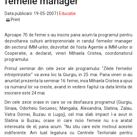
femeile manager
Data publicarii: 19-05-2007 |
Educatie
Print
Aproape 70 de femei s-au inscris pana acum la programul pentru
dezvoltarea culturii antreprenoriale in randul femeilor manager
din sectorul IMM-urilor, dezvoltat de fosta Agentie a IMM-urilor si
Cooperatie, a declarat, vineri Mihaela Cristea, coordonatorul
programului.
Primul seminar din cele zece ale programului "Zilele femeilor
intreprinzator" va avea loc la Giurgiu, in 25 mai. Pana vineri si-au
anuntat prezenta la seminar 16 femei, insa Mihaela Cristea a spus
ca numarul lor va creste, avand in vedere faptul ca data limita de
inscriere este 24 mai.
Din cele zece orase in care se va desfasura programul (Giurgiu,
Sinaia, Odorheiu Secuiesc, Mangalia, Alexandria, Slatina, Zalau,
Vatra Dornei, Buzau si Lugoj), cel mai slab impact l-a avut in
Slatina si Buzau, orase in care nicio femeie nu s-a aratat
interesata de el, pana acum. "Nu stiu care este motivul acestei
indiferente. Am luat legatura cu Centrele Teritoriale pentru