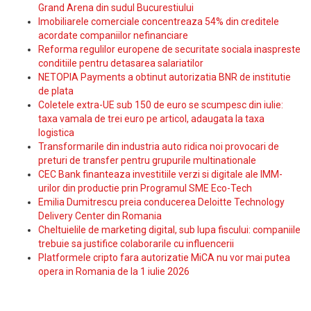
Grand Arena din sudul Bucurestiului
Imobiliarele comerciale concentreaza 54% din creditele
acordate companiilor nefinanciare
Reforma regulilor europene de securitate sociala inaspreste
conditiile pentru detasarea salariatilor
NETOPIA Payments a obtinut autorizatia BNR de institutie
de plata
Coletele extra-UE sub 150 de euro se scumpesc din iulie:
taxa vamala de trei euro pe articol, adaugata la taxa
logistica
Transformarile din industria auto ridica noi provocari de
preturi de transfer pentru grupurile multinationale
CEC Bank finanteaza investitiile verzi si digitale ale IMM-
urilor din productie prin Programul SME Eco-Tech
Emilia Dumitrescu preia conducerea Deloitte Technology
Delivery Center din Romania
Cheltuielile de marketing digital, sub lupa fiscului: companiile
trebuie sa justifice colaborarile cu influencerii
Platformele cripto fara autorizatie MiCA nu vor mai putea
opera in Romania de la 1 iulie 2026