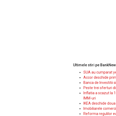
Ultimele stiri pe BankNew
SUA au cumparat yen
Accor deschide prim
Banca de Investitii 
Peste trei sferturi d
Inflatia a scazut la 
IMM-uri
IKEA deschide doua p
Imobiliarele comerc
Reforma regulilor e