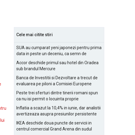
Cele mai citite stiri
SUA au cumparat yeni japonezi pentru prima
data in peste un deceniu, ca semn de
prietenie
Accor deschide primul sau hotel din Oradea
sub brandul Mercure
Banca de Investitii si Dezvoltare a trecut de
evaluarea pe piloni a Comisiei Europene
e
Peste trei sferturi dintre tinerii romani spun
ca nu isi permit o locuinta proprie
Inflatia a scazut la 10,4% in iunie, dar analistii
ntru
avertizeaza asupra presiunilor persistente
pentru IMM-uri
lui
IKEA deschide doua puncte de servicii in
centrul comercial Grand Arena din sudul