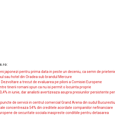
s.ro:
i japonezi pentru prima data in peste un deceniu, ca semn de prieteni
ul sau hotel din Oradea sub brandul Mercure
si Dezvoltare a trecut de evaluarea pe piloni a Comisiei Europene
intre tinerii romani spun ca nu isi permit o locuinta proprie
10,4% in iunie, dar analistii avertizeaza asupra presiunilor persistente pe
uncte de servicii in centrul comercial Grand Arena din sudul Bucurestiu
iale concentreaza 54% din creditele acordate companiilor nefinanciare
uropene de securitate sociala inaspreste conditiile pentru detasarea