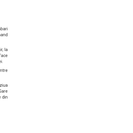
mbari
rmand
r, la
 face
i.
ntre
 ziua
-Gare
e din