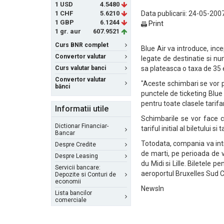
1 USD
4.5480
1 CHF
5.6210
Data publicarii: 24-05-2007
1 GBP
6.1244
Print
1 gr. aur
607.9521
Curs BNR complet
Blue Air va introduce, inc
Convertor valutar
legate de destinatie si nu
Curs valutar banci
sa plateasca o taxa de 35 
Convertor valutar
"Aceste schimbari se vor p
bănci
punctele de ticketing Blue
pentru toate clasele tarif
Informatii utile
Schimbarile se vor face c
Dictionar Financiar-
tariful initial al biletului s
Bancar
Totodata, compania va intr
Despre Credite
de marti, pe perioada de v
Despre Leasing
du Midi si Lille. Biletele 
Servicii bancare:
aeroportul Bruxelles Sud C
Depozite si Conturi de
economii
NewsIn
Lista bancilor
comerciale