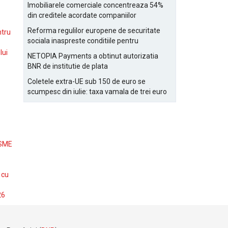
Bucurestiului
Imobiliarele comerciale concentreaza 54%
din creditele acordate companiilor
nefinanciare
Reforma regulilor europene de securitate
ntru
sociala inaspreste conditiile pentru
detasarea salariatilor
lui
NETOPIA Payments a obtinut autorizatia
BNR de institutie de plata
Coletele extra-UE sub 150 de euro se
scumpesc din iulie: taxa vamala de trei euro
pe articol, adaugata la taxa logistica
 SME
 cu
26