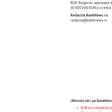
BCR Asigurari opereaza ex
30.000.000 RON si o retea a
Redactia BankNews.ro
redactia@banknews.ro
Ultimele stiri pe BankNew
SUA au cumparat yen