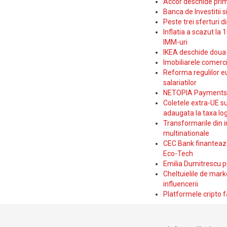
Accor deschide prim
Banca de Investitii 
Peste trei sferturi d
Inflatia a scazut la 
IMM-uri
IKEA deschide doua p
Imobiliarele comerc
Reforma regulilor e
salariatilor
NETOPIA Payments a 
Coletele extra-UE su
adaugata la taxa log
Transformarile din i
multinationale
CEC Bank finanteaza 
Eco-Tech
Emilia Dumitrescu p
Cheltuielile de marke
influencerii
Platformele cripto f