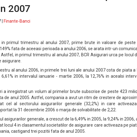
in 2007
 |
Finante-Banci
 in primul trimestru al anului 2007, prime brute in valoare de peste
cu 149% fata de aceeasi perioada a anului 2006, se arata intr-un comunic
stfel, in primul trimestru al anului 2007, BCR Asigurari urca pe locul d
e asigurare.
stru al anului 2006, in primele trei luni ale anului 2007 cota de piata 
a 6,61% in intervalul ianuarie - martie 2006, la 12,76% in acealsi interv
ri a inregistrat un volum al primelor brute subscrise de peste 423 mil
fata de anul 2005. Astfel, compania a avut un ritm de crestere de aproxi
t cel al sectorului asigurarilor generale (32,2%) in care activeaza
ortat la 31 decembrie 2006 o marja de solvabilitate de 2,22.
 asigurarilor generale, a crescut de la 6,49% in 2005, la 9,24% in 2006, 
t locul 4 in clasamentul societatilor de asigurare care activeaza pe pia
nia, castigand trei pozitii fata de anul 2005.