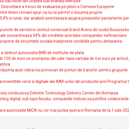
ul sau hotel din Oradea sub brandul Mercure
si Dezvoltare a trecut de evaluarea pe piloni a Comisiei Europene
intre tinerii romani spun ca nu isi permit o locuinta proprie
10,4% in iunie, dar analistii avertizeaza asupra presiunilor persistente pe
uncte de servicii in centrul comercial Grand Arena din sudul Bucurestiu
iale concentreaza 54% din creditele acordate companiilor nefinanciare
uropene de securitate sociala inaspreste conditiile pentru detasarea
obtinut autorizatia BNR de institutie de plata
b 150 de euro se scumpesc din iulie: taxa vamala de trei euro pe articol,
istica
ndustria auto ridica noi provocari de preturi de transfer pentru grupurile
investitiile verzi si digitale ale IMM-urilor din productie prin Programul
reia conducerea Deloitte Technology Delivery Center din Romania
ting digital, sub lupa fiscului: companiile trebuie sa justifice colaborarile
ara autorizatie MiCA nu vor mai putea opera in Romania de la 1 iulie 20