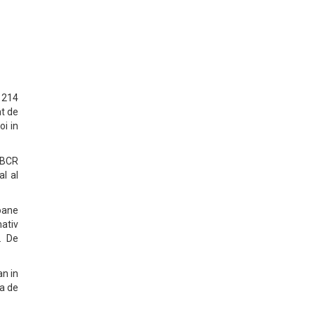
 214
at de
oi in
a BCR
al al
ioane
mativ
. De
an in
ta de