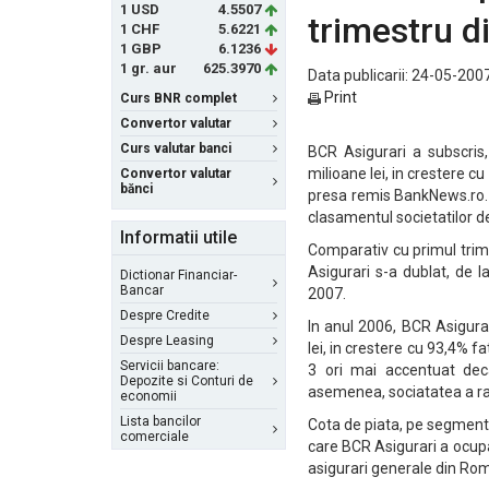
1 USD
4.5507
trimestru d
1 CHF
5.6221
1 GBP
6.1236
1 gr. aur
625.3970
Data publicarii: 24-05-2007
Print
Curs BNR complet
Convertor valutar
Curs valutar banci
BCR Asigurari a subscris,
milioane lei, in crestere 
Convertor valutar
bănci
presa remis BankNews.ro. A
clasamentul societatilor d
Informatii utile
Comparativ cu primul trime
Asigurari s-a dublat, de l
Dictionar Financiar-
Bancar
2007.
Despre Credite
In anul 2006, BCR Asigura
Despre Leasing
lei, in crestere cu 93,4% 
Servicii bancare:
3 ori mai accentuat deca
Depozite si Conturi de
asemenea, sociatatea a rap
economii
Lista bancilor
Cota de piata, pe segmentul
comerciale
care BCR Asigurari a ocupa
asigurari generale din Roma