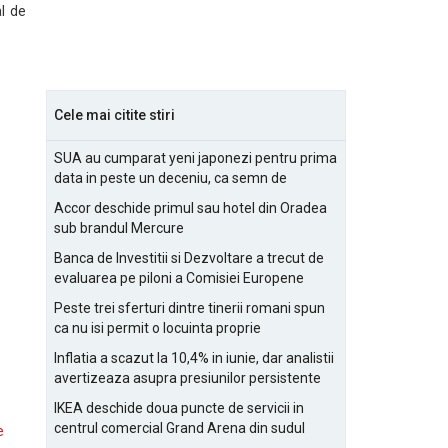
al de
Cele mai citite stiri
SUA au cumparat yeni japonezi pentru prima
data in peste un deceniu, ca semn de
prietenie
Accor deschide primul sau hotel din Oradea
sub brandul Mercure
Banca de Investitii si Dezvoltare a trecut de
evaluarea pe piloni a Comisiei Europene
Peste trei sferturi dintre tinerii romani spun
ca nu isi permit o locuinta proprie
Inflatia a scazut la 10,4% in iunie, dar analistii
avertizeaza asupra presiunilor persistente
pentru IMM-uri
IKEA deschide doua puncte de servicii in
centrul comercial Grand Arena din sudul
e