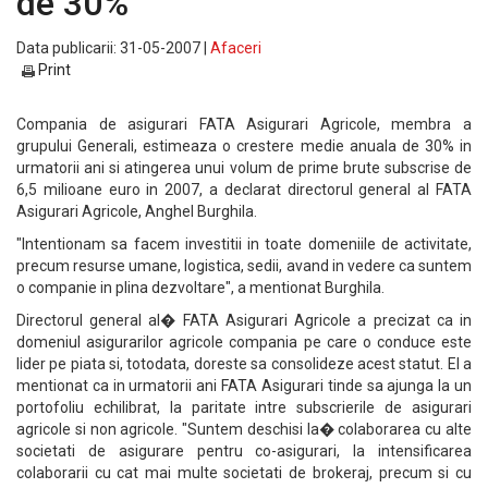
de 30%
Data publicarii: 31-05-2007 |
Afaceri
Print
Compania de asigurari FATA Asigurari Agricole, membra a
grupului Generali, estimeaza o crestere medie anuala de 30% in
urmatorii ani si atingerea unui volum de prime brute subscrise de
6,5 milioane euro in 2007, a declarat directorul general al FATA
Asigurari Agricole, Anghel Burghila.
"Intentionam sa facem investitii in toate domeniile de activitate,
precum resurse umane, logistica, sedii, avand in vedere ca suntem
o companie in plina dezvoltare", a mentionat Burghila.
Directorul general al� FATA Asigurari Agricole a precizat ca in
domeniul asigurarilor agricole compania pe care o conduce este
lider pe piata si, totodata, doreste sa consolideze acest statut. El a
mentionat ca in urmatorii ani FATA Asigurari tinde sa ajunga la un
portofoliu echilibrat, la paritate intre subscrierile de asigurari
agricole si non agricole. "Suntem deschisi la� colaborarea cu alte
societati de asigurare pentru co-asigurari, la intensificarea
colaborarii cu cat mai multe societati de brokeraj, precum si cu