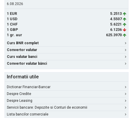
6.08.2026
1 EUR
5.2513
1 USD
4.5507
1 CHF
5.6221
1 GBP
6.1236
1 gr. aur
625.3970
Curs BNR complet
Convertor valutar
Curs valutar banci
Convertor valutar bănci
Informatii utile
Dictionar Financiar-Bancar
Despre Credite
Despre Leasing
Servicii bancare: Depozite si Conturi de economii
Lista bancilor comerciale