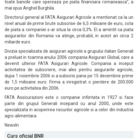
toate bancile care opereaza pe piata financiara romaneasca", a
mai spus Anghel Burghila.
Directorul general al FATA Asigurari Agricole a mentionat ca la un
nivel anual de prime brute subscrise de 6,5 milioane de euro, cota
de piata a companiei s-ar situa la circa 0,3%. El a amintit ca piata
asigurarilor din Romania va atinge, probabil, in acest an circa 2
miliarde euro.
Divizia specializata de asigurari agricole a grupului italian Generali
a preluat in toamna anului 2006 compania Asigurari Global, care a
devenit ulterior FATA Asigurari Agricole. Compania a inceput
activitatea de subscriere, mai ales pentru asigurarile agricole,
dupa 1 noiembrie 2006 si a subscris pana pe 15 decembrie prime
de 1,5 milioane euro. Firma a inregistrat o pierdere de 200.000
euro pe activitatea din 2006.
FATA Assicurazioni este o companie infiintata in 1927 si face
parte din grupul Generali incepand cu anul 2000, unde este
specializata in acoperirea riscurilor agricole si a celor din industria
agro-alimentara.
NewsIn
Curs oficial BNR