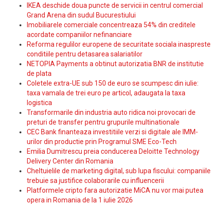
IKEA deschide doua puncte de servicii in centrul comercial
Grand Arena din sudul Bucurestiului
Imobiliarele comerciale concentreaza 54% din creditele
acordate companiilor nefinanciare
Reforma regulilor europene de securitate sociala inaspreste
conditiile pentru detasarea salariatilor
NETOPIA Payments a obtinut autorizatia BNR de institutie
de plata
Coletele extra-UE sub 150 de euro se scumpesc din iulie:
taxa vamala de trei euro pe articol, adaugata la taxa
logistica
Transformarile din industria auto ridica noi provocari de
preturi de transfer pentru grupurile multinationale
CEC Bank finanteaza investitiile verzi si digitale ale IMM-
urilor din productie prin Programul SME Eco-Tech
Emilia Dumitrescu preia conducerea Deloitte Technology
Delivery Center din Romania
Cheltuielile de marketing digital, sub lupa fiscului: companiile
trebuie sa justifice colaborarile cu influencerii
Platformele cripto fara autorizatie MiCA nu vor mai putea
opera in Romania de la 1 iulie 2026