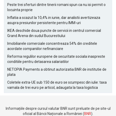
Peste trei sferturi dintre tinerii romani spun ca nu isi permit o
locuinta proprie
Inflatia a scazut la 10,4% in iunie, dar analistii avertizeaza
asupra presiunilor persistente pentru IMM-uri
IKEA deschide doua puncte de servicii in centrul comercial
Grand Arena din sudul Bucurestiului
Imobiliarele comerciale concentreaza 54% din creditele
acordate companiilor nefinanciare
Reforma regulilor europene de securitate sociala inaspreste
conditiile pentru detasarea salariatilor
NETOPIA Payments a obtinut autorizatia BNR de institutie de
plata
Coletele extra-UE sub 150 de euro se scumpesc din iulie: taxa
vamala de trei euro pe articol, adaugata la taxa logistica
Informațiile despre cursul valutar BNR sunt preluate de pe site-ul
oficial al Băncii Naționale a României (
BNR
).