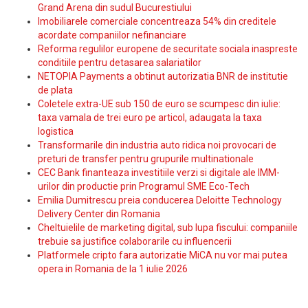
Grand Arena din sudul Bucurestiului
Imobiliarele comerciale concentreaza 54% din creditele
acordate companiilor nefinanciare
Reforma regulilor europene de securitate sociala inaspreste
conditiile pentru detasarea salariatilor
NETOPIA Payments a obtinut autorizatia BNR de institutie
de plata
Coletele extra-UE sub 150 de euro se scumpesc din iulie:
taxa vamala de trei euro pe articol, adaugata la taxa
logistica
Transformarile din industria auto ridica noi provocari de
preturi de transfer pentru grupurile multinationale
CEC Bank finanteaza investitiile verzi si digitale ale IMM-
urilor din productie prin Programul SME Eco-Tech
Emilia Dumitrescu preia conducerea Deloitte Technology
Delivery Center din Romania
Cheltuielile de marketing digital, sub lupa fiscului: companiile
trebuie sa justifice colaborarile cu influencerii
Platformele cripto fara autorizatie MiCA nu vor mai putea
opera in Romania de la 1 iulie 2026