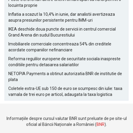
locuinta proprie
Inflatia a scazut la 10,4% in iunie, dar analistii avertizeaza
asupra presiunilor persistente pentru IMM-uri
IKEA deschide doua puncte de servicii in centrul comercial
Grand Arena din sudul Bucurestiului
Imobiliarele comerciale concentreaza 54% din creditele
acordate companiilor nefinanciare
Reforma regulilor europene de securitate sociala inaspreste
conditiile pentru detasarea salariatilor
NETOPIA Payments a obtinut autorizatia BNR de institutie de
plata
Coletele extra-UE sub 150 de euro se scumpesc din iulie: taxa
vamala de trei euro pe articol, adaugata la taxa logistica
Informațiile despre cursul valutar BNR sunt preluate de pe site-ul
oficial al Băncii Naționale a României (
BNR
).