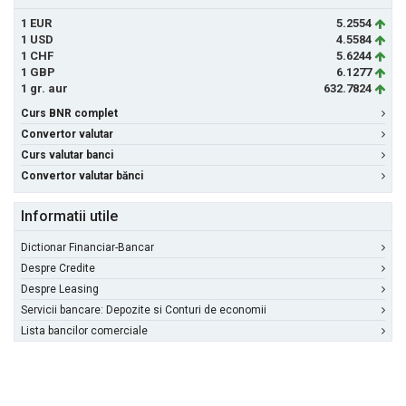
1 EUR
5.2554
1 USD
4.5584
1 CHF
5.6244
1 GBP
6.1277
1 gr. aur
632.7824
Curs BNR complet
Convertor valutar
Curs valutar banci
Convertor valutar bănci
Informatii utile
Dictionar Financiar-Bancar
Despre Credite
Despre Leasing
Servicii bancare: Depozite si Conturi de economii
Lista bancilor comerciale