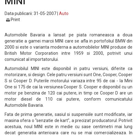
MINI
Data publicarii: 31-05-2007 |
Auto
Print
Automobile Bavaria a lansat pe piata romaneasca a doua
generatie a gamei marcii MINI care se afla in portofoliul BMW din
2000 si este o varianta moderna a automobilelor MINI produse de
British Motor Corporation intre 1959 si 2000, potrivit unui
comunicat al importatorului.
Automobilul MINI este disponibil in patru versiuni, diferite ca
motorizare, si design. Cele patru versiuni sunt One, Cooper, Cooper
S si Cooper D. Puterile motorului variaza intre 95 de cai - la Mini
One si 175 de cai la versiunea Cooper S. Cooper e disponibil cu un
motor pe benzina de 120 cai putere, in timp ce Cooper D are un
motor diesel de 110 cai putere, conform comunicatului
Automobile Bavaria.
Fata de prima generatie, sasiul si suspensiile sunt modificate, iar
masina ofera o "senzatie de kart", a precizat producatorul. Potrivit
acestuia, noul MINI este in medie cu sase centimetri mai lung
decat generatia anterioara care nu se mai comercializeaza. In