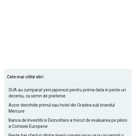
Cele mai citite stiri
SUA au cumparat yeni japonezi pentru prima data in peste un
deceniu, ca semn de prietenie
Accor deschide primul sau hotel din Oradea sub brandul
Mercure
Banca de Investitii si Dezvoltare a trecut de evaluarea pe piloni
a Comisiei Europene
Peste trei sferturi dintre tinerii romani spun ca nu isi permit o