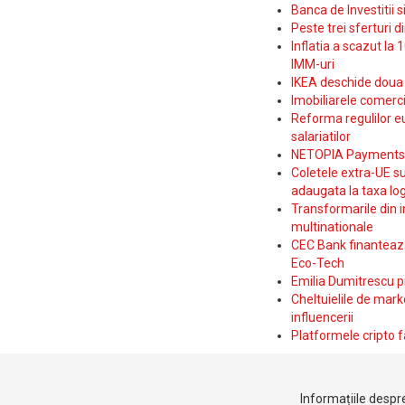
Banca de Investitii 
Peste trei sferturi d
Inflatia a scazut la 
IMM-uri
IKEA deschide doua p
Imobiliarele comerc
Reforma regulilor e
salariatilor
NETOPIA Payments a 
Coletele extra-UE su
adaugata la taxa log
Transformarile din i
multinationale
CEC Bank finanteaza 
Eco-Tech
Emilia Dumitrescu p
Cheltuielile de marke
influencerii
Platformele cripto f
Informațiile despre