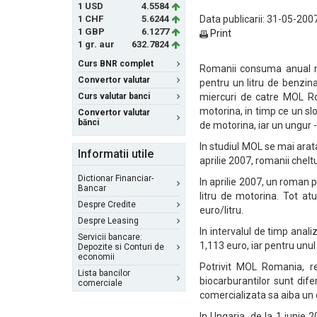
1 USD
4.5584
1 CHF
5.6244
Data publicarii: 31-05-2007
1 GBP
6.1277
Print
1 gr. aur
632.7824
Curs BNR complet
Romanii consuma anual mai
Convertor valutar
pentru un litru de benzina
Curs valutar banci
miercuri de catre MOL Ro
motorina, in timp ce un slo
Convertor valutar
bănci
de motorina, iar un ungur - 
In studiul MOL se mai arata 
Informatii utile
aprilie 2007, romanii chelt
Dictionar Financiar-
In aprilie 2007, un roman 
Bancar
litru de motorina. Tot at
Despre Credite
euro/litru.
Despre Leasing
In intervalul de timp anali
Servicii bancare:
1,113 euro, iar pentru unu
Depozite si Conturi de
economii
Potrivit MOL Romania, re
Lista bancilor
biocarburantilor sunt dife
comerciale
comercializata sa aiba un 
In Ungaria, de la 1 iunie 