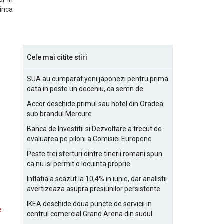
 inca
Cele mai citite stiri
SUA au cumparat yeni japonezi pentru prima
data in peste un deceniu, ca semn de
prietenie
Accor deschide primul sau hotel din Oradea
sub brandul Mercure
Banca de Investitii si Dezvoltare a trecut de
evaluarea pe piloni a Comisiei Europene
Peste trei sferturi dintre tinerii romani spun
ca nu isi permit o locuinta proprie
Inflatia a scazut la 10,4% in iunie, dar analistii
avertizeaza asupra presiunilor persistente
pentru IMM-uri
IKEA deschide doua puncte de servicii in
e
centrul comercial Grand Arena din sudul