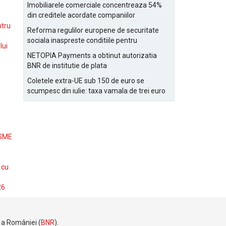
Bucurestiului
Imobiliarele comerciale concentreaza 54%
din creditele acordate companiilor
nefinanciare
ntru
Reforma regulilor europene de securitate
sociala inaspreste conditiile pentru
lui
detasarea salariatilor
NETOPIA Payments a obtinut autorizatia
BNR de institutie de plata
Coletele extra-UE sub 150 de euro se
scumpesc din iulie: taxa vamala de trei euro
pe articol, adaugata la taxa logistica
 SME
 cu
26
e a României (
BNR
).