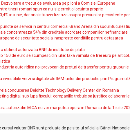
si Dezvoltare a trecut de evaluarea pe piloni a Comisiei Europene
intre tinerii romani spun ca nu isi permit o locuinta proprie
10,4% in iunie, dar analistii avertizeaza asupra presiunilor persistente pe
uncte de servicii in centrul comercial Grand Arena din sudul Bucurestiu
iale concentreaza 54% din creditele acordate companiilor nefinanciare
uropene de securitate sociala inaspreste conditiile pentru detasarea
obtinut autorizatia BNR de institutie de plata
b 150 de euro se scumpesc din iulie: taxa vamala de trei euro pe articol,
istica
ndustria auto ridica noi provocari de preturi de transfer pentru grupurile
investitiile verzi si digitale ale IMM-urilor din productie prin Programul
reia conducerea Deloitte Technology Delivery Center din Romania
ting digital, sub lupa fiscului: companiile trebuie sa justifice colaborarile
ara autorizatie MiCA nu vor mai putea opera in Romania de la 1 iulie 20
 cursul valutar BNR sunt preluate de pe site-ul oficial al Băncii Național