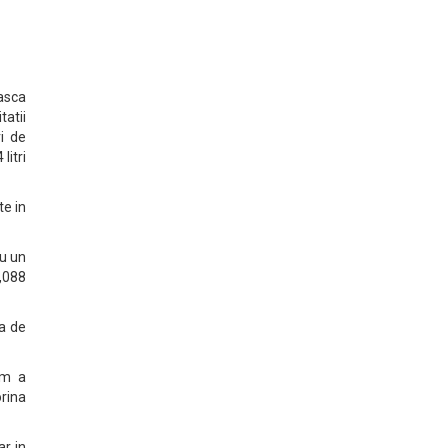
asca
tatii
i de
litri
te in
ru un
,088
ra de
um a
orina
ar in