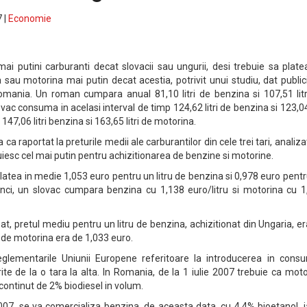
 |
Economie
 putini carburanti decat slovacii sau ungurii, desi trebuie sa plate
 sau motorina mai putin decat acestia, potrivit unui studiu, dat publici
mania. Un roman cumpara anual 81,10 litri de benzina si 107,51 litr
vac consuma in acelasi interval de timp 124,62 litri de benzina si 123,04 
147,06 litri benzina si 163,65 litri de motorina.
ca raportat la preturile medii ale carburantilor din cele trei tari, analiza
uiesc cel mai putin pentru achizitionarea de benzine si motorine.
platea in medie 1,053 euro pentru un litru de benzina si 0,978 euro pent
unci, un slovac cumpara benzina cu 1,138 euro/litru si motorina cu 1
zat, pretul mediu pentru un litru de benzina, achizitionat din Ungaria, e
l de motorina era de 1,033 euro.
glementarile Uniunii Europene referitoare la introducerea in cons
rite de la o tara la alta. In Romania, de la 1 iulie 2007 trebuie ca mot
continut de 2% biodiesel in volum.
2007, se va comercializa benzina, de aceasta data, cu 4,4% bioetanol, i