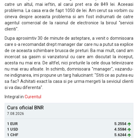
catre un altul, mai ieftin, al carui pret era de 849 lei. Aceeasi
problema. La casa era de fapt 1050 de lei. Am cerut sa vorbim cu
cineva despre aceasta problema si am fost indrumati de catre
agentul comercial de la raionul de electronice la biroul "servicii
clienti".
Dupa aproximtiv 30 de minute de asteptare, a venit o domnisoara
care s-a recomandat drept manager dar care nu a putut sa explice
de ce aceasta schimbare brusca de preturi. Ba mai mult, cand am
incercat sa gasim si vanzatorul cu care am discutat la inceput,
acesta nu mai era. De altfel, nici preturile la cele doua televizoare
nu mai erau afisate. In schimb, domnisoara "manager", vazandu-
ne indignarea, imi propune un targ halucinant: "Stiti ce as putea eu
sa fac? Achitati exact la casa si pe urma mergeti la seviciul clienti
si va dau diferenta".
Integral in
Curentul
Curs oficial BNR
7.08.2026
1 EUR
5.2554
1 USD
4.5584
1 CHF
5.6244