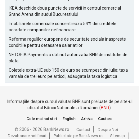
IKEA deschide doua puncte de servicii in centrul comercial
Grand Arena din sudul Bucurestiului
Imobiliarele comerciale concentreaza 54% din creditele
acordate companiilor nefinanciare
Reforma regulilor europene de securitate sociala inaspreste
conditiile pentru detasarea salariatilor
NETOPIA Payments a obtinut autorizatia BNR de institutie de
plata
Coletele extra-UE sub 150 de euro se scumpesc din iulie: taxa
vamala de trei euro pe articol, adaugata la taxa logistica
Informațiile despre cursul valutar BNR sunt preluate de pe site-ul
oficial al Băncii Naționale a României (
BNR
).
Cele mai noi stiri
English
Arhiva
Cautare
© 2006 - 2026 BankNews.ro
Contact
Despre Noi
Dezabonare notificari
Publicitate pe BankNews.ro
Sitemap