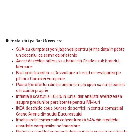
Ultimele stiri pe BankNews.ro:
SUA au cumparat yeni japonezi pentru prima data in peste
un deceniu, ca semn de prietenie
Accor deschide primul sau hotel din Oradea sub brandul
Mercure
Banca de Investitii si Dezvoltare a trecut de evaluarea pe
piloni a Comisiei Europene
Peste trei sferturi dintre tinerii romani spun ca nu isi permit
o locuinta proprie
Inflatia a scazut la 10,4% in iunie, dar analistii avertizeaza
asupra presiunilor persistente pentru IMM-uri
IKEA deschide doua puncte de servicii in centrul comercial
Grand Arena din sudul Bucurestiului
Imobiliarele comerciale concentreaza 54% din creditele
acordate companiilor nefinanciare
Reforma regulilor europene de securitate sociala inaspreste