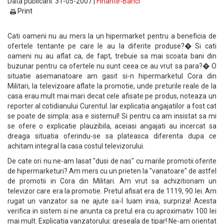
Data publicarii: 31-05-2007 |
Finante-Banci
Print
Cati oameni nu au mers la un hipermarket pentru a beneficia de
ofertele tentante pe care le au la diferite produse?� Si cati
oameni nu au aflat ca, de fapt, trebuie sa mai scoata bani din
buzunar pentru ca ofertele nu sunt ceea ce au vrut sa para?� O
situatie asemanatoare am gasit si-n hipermarketul Cora din
Militari, la televizoare aflate la promotie, unde preturile reale de la
casa erau mult mai mari decat cele afisate pe produs, noteaza un
reporter al cotidianului Curentul. Iar explicatia angajatilor a fost cat
se poate de simpla: asa e sistemul! Si pentru ca am insistat sa mi
se ofere o explicatie plauzibila, aceiasi angajati au incercat sa
dreaga situatia oferindu-se sa plateasca diferenta dupa ce
achitam integral la casa costul televizorului.
De cate ori nu ne-am lasat "dusi de nas" cu marile promotii oferite
de hipermarketuri? Am mers cu un prieten la "vanatoare" de astfel
de promotii in Cora din Militari. Am vrut sa achizitionam un
televizor care era la promotie. Pretul afisat era de 1119, 90 lei. Am
rugat un vanzator sa ne ajute sa-l luam insa, surpriza! Acesta
verifica in sistem si ne anunta ca pretul era cu aproximativ 100 lei
mai mult. Explicatia vanzatorului: greseala de tipar! Ne-am orientat