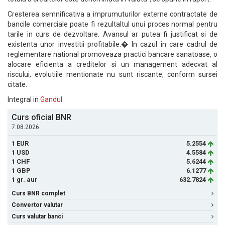
Cresterea semnificativa a imprumuturilor externe contractate de
bancile comerciale poate fi rezultaltul unui proces normal pentru
tarile in curs de dezvoltare. Avansul ar putea fi justificat si de
existenta unor investitii profitabile.� In cazul in care cadrul de
reglementare national promoveaza practici bancare sanatoase, o
alocare eficienta a creditelor si un management adecvat al
riscului, evolutiile mentionate nu sunt riscante, conform sursei
citate.
Integral in
Gandul
Curs oficial BNR
7.08.2026
1 EUR
5.2554
1 USD
4.5584
1 CHF
5.6244
1 GBP
6.1277
1 gr. aur
632.7824
Curs BNR complet
Convertor valutar
Curs valutar banci