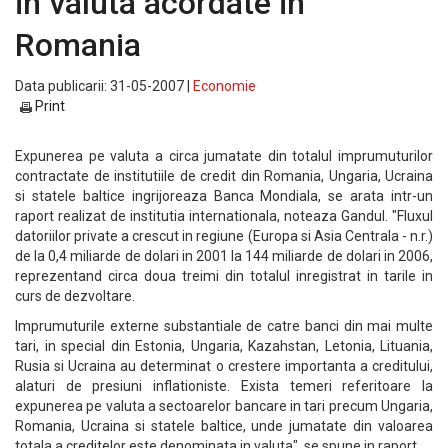
in valuta acordate in
Romania
Data publicarii: 31-05-2007 |
Economie
Print
Expunerea pe valuta a circa jumatate din totalul imprumuturilor
contractate de institutiile de credit din Romania, Ungaria, Ucraina
si statele baltice ingrijoreaza Banca Mondiala, se arata intr-un
raport realizat de institutia internationala, noteaza Gandul. "Fluxul
datoriilor private a crescut in regiune (Europa si Asia Centrala - n.r.)
de la 0,4 miliarde de dolari in 2001 la 144 miliarde de dolari in 2006,
reprezentand circa doua treimi din totalul inregistrat in tarile in
curs de dezvoltare.
Imprumuturile externe substantiale de catre banci din mai multe
tari, in special din Estonia, Ungaria, Kazahstan, Letonia, Lituania,
Rusia si Ucraina au determinat o crestere importanta a creditului,
alaturi de presiuni inflationiste. Exista temeri referitoare la
expunerea pe valuta a sectoarelor bancare in tari precum Ungaria,
Romania, Ucraina si statele baltice, unde jumatate din valoarea
totala a creditelor este denominata in valuta", se spune in raport.