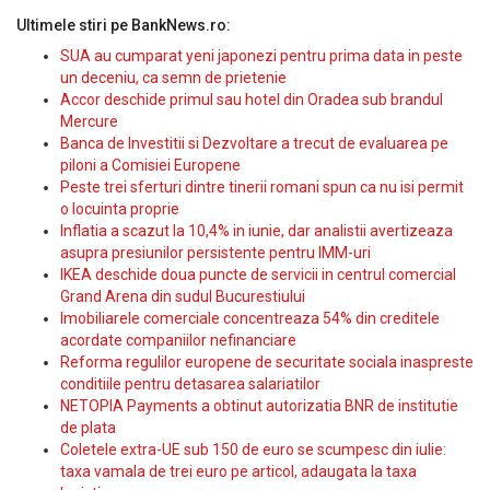
Ultimele stiri pe BankNews.ro:
SUA au cumparat yeni japonezi pentru prima data in peste
un deceniu, ca semn de prietenie
Accor deschide primul sau hotel din Oradea sub brandul
Mercure
Banca de Investitii si Dezvoltare a trecut de evaluarea pe
piloni a Comisiei Europene
Peste trei sferturi dintre tinerii romani spun ca nu isi permit
o locuinta proprie
Inflatia a scazut la 10,4% in iunie, dar analistii avertizeaza
asupra presiunilor persistente pentru IMM-uri
IKEA deschide doua puncte de servicii in centrul comercial
Grand Arena din sudul Bucurestiului
Imobiliarele comerciale concentreaza 54% din creditele
acordate companiilor nefinanciare
Reforma regulilor europene de securitate sociala inaspreste
conditiile pentru detasarea salariatilor
NETOPIA Payments a obtinut autorizatia BNR de institutie
de plata
Coletele extra-UE sub 150 de euro se scumpesc din iulie:
taxa vamala de trei euro pe articol, adaugata la taxa