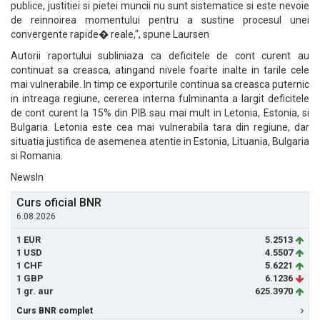
publice, justitiei si pietei muncii nu sunt sistematice si este nevoie
de reinnoirea momentului pentru a sustine procesul unei
convergente rapide� reale,", spune Laursen
Autorii raportului subliniaza ca deficitele de cont curent au
continuat sa creasca, atingand nivele foarte inalte in tarile cele
mai vulnerabile. In timp ce exporturile continua sa creasca puternic
in intreaga regiune, cererea interna fulminanta a largit deficitele
de cont curent la 15% din PIB sau mai mult in Letonia, Estonia, si
Bulgaria. Letonia este cea mai vulnerabila tara din regiune, dar
situatia justifica de asemenea atentie in Estonia, Lituania, Bulgaria
si Romania.
NewsIn
Curs oficial BNR
6.08.2026
1 EUR
5.2513
1 USD
4.5507
1 CHF
5.6221
1 GBP
6.1236
1 gr. aur
625.3970
Curs BNR complet