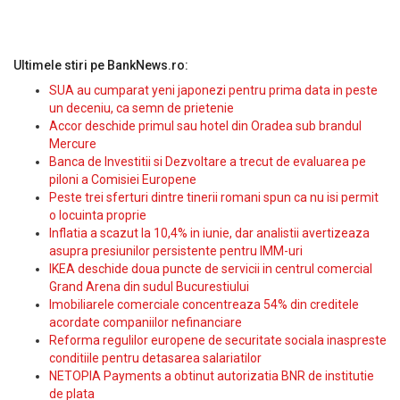
Ultimele stiri pe BankNews.ro:
SUA au cumparat yeni japonezi pentru prima data in peste
un deceniu, ca semn de prietenie
Accor deschide primul sau hotel din Oradea sub brandul
Mercure
Banca de Investitii si Dezvoltare a trecut de evaluarea pe
piloni a Comisiei Europene
Peste trei sferturi dintre tinerii romani spun ca nu isi permit
o locuinta proprie
Inflatia a scazut la 10,4% in iunie, dar analistii avertizeaza
asupra presiunilor persistente pentru IMM-uri
IKEA deschide doua puncte de servicii in centrul comercial
Grand Arena din sudul Bucurestiului
Imobiliarele comerciale concentreaza 54% din creditele
acordate companiilor nefinanciare
Reforma regulilor europene de securitate sociala inaspreste
conditiile pentru detasarea salariatilor
NETOPIA Payments a obtinut autorizatia BNR de institutie
de plata