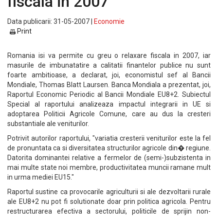
fiscala in 2007
Data publicarii: 31-05-2007 |
Economie
Print
Romania isi va permite cu greu o relaxare fiscala in 2007, iar
masurile de imbunatatire a calitatii finantelor publice nu sunt
foarte ambitioase, a declarat, joi, economistul sef al Bancii
Mondiale, Thomas Blatt Laursen. Banca Mondiala a prezentat, joi,
Raportul Economic Periodic al Bancii Mondiale EU8+2. Subiectul
Special al raportului analizeaza impactul integrarii in UE si
adoptarea Politicii Agricole Comune, care au dus la cresteri
substantiale ale veniturilor.
Potrivit autorilor raportului, "variatia cresterii veniturilor este la fel
de pronuntata ca si diversitatea structurilor agricole din� regiune.
Datorita dominantei relative a fermelor de (semi-)subzistenta in
mai multe state noi membre, productivitatea muncii ramane mult
in urma mediei EU15."
Raportul sustine ca provocarile agriculturii si ale dezvoltarii rurale
ale EU8+2 nu pot fi solutionate doar prin politica agricola. Pentru
restructurarea efectiva a sectorului, politicile de sprijin non-