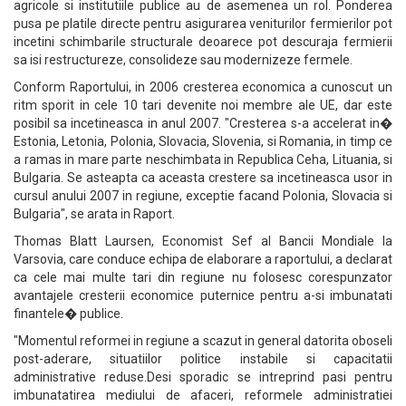
agricole si institutiile publice au de asemenea un rol. Ponderea
pusa pe platile directe pentru asigurarea veniturilor fermierilor pot
incetini schimbarile structurale deoarece pot descuraja fermierii
sa isi restructureze, consolideze sau modernizeze fermele.
Conform Raportului, in 2006 cresterea economica a cunoscut un
ritm sporit in cele 10 tari devenite noi membre ale UE, dar este
posibil sa incetineasca in anul 2007. "Cresterea s-a accelerat in�
Estonia, Letonia, Polonia, Slovacia, Slovenia, si Romania, in timp ce
a ramas in mare parte neschimbata in Republica Ceha, Lituania, si
Bulgaria. Se asteapta ca aceasta crestere sa incetineasca usor in
cursul anului 2007 in regiune, exceptie facand Polonia, Slovacia si
Bulgaria", se arata in Raport.
Thomas Blatt Laursen, Economist Sef al Bancii Mondiale la
Varsovia, care conduce echipa de elaborare a raportului, a declarat
ca cele mai multe tari din regiune nu folosesc corespunzator
avantajele cresterii economice puternice pentru a-si imbunatati
finantele� publice.
"Momentul reformei in regiune a scazut in general datorita oboseli
post-aderare, situatiilor politice instabile si capacitatii
administrative reduse.Desi sporadic se intreprind pasi pentru
imbunatatirea mediului de afaceri, reformele administratiei