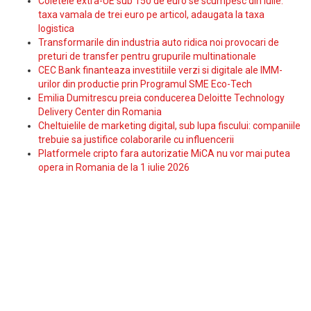
Coletele extra-UE sub 150 de euro se scumpesc din iulie:
taxa vamala de trei euro pe articol, adaugata la taxa
logistica
Transformarile din industria auto ridica noi provocari de
preturi de transfer pentru grupurile multinationale
CEC Bank finanteaza investitiile verzi si digitale ale IMM-
urilor din productie prin Programul SME Eco-Tech
Emilia Dumitrescu preia conducerea Deloitte Technology
Delivery Center din Romania
Cheltuielile de marketing digital, sub lupa fiscului: companiile
trebuie sa justifice colaborarile cu influencerii
Platformele cripto fara autorizatie MiCA nu vor mai putea
opera in Romania de la 1 iulie 2026