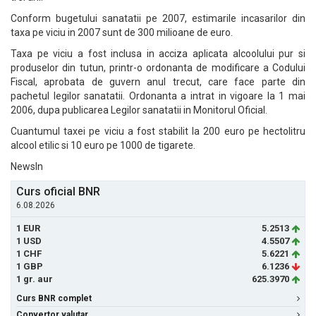
Conform bugetului sanatatii pe 2007, estimarile incasarilor din
taxa pe viciu in 2007 sunt de 300 milioane de euro.
Taxa pe viciu a fost inclusa in acciza aplicata alcoolului pur si
produselor din tutun, printr-o ordonanta de modificare a Codului
Fiscal, aprobata de guvern anul trecut, care face parte din
pachetul legilor sanatatii. Ordonanta a intrat in vigoare la 1 mai
2006, dupa publicarea Legilor sanatatii in Monitorul Oficial.
Cuantumul taxei pe viciu a fost stabilit la 200 euro pe hectolitru
alcool etilic si 10 euro pe 1000 de tigarete.
NewsIn
Curs oficial BNR
6.08.2026
1 EUR
5.2513
1 USD
4.5507
1 CHF
5.6221
1 GBP
6.1236
1 gr. aur
625.3970
Curs BNR complet
Convertor valutar