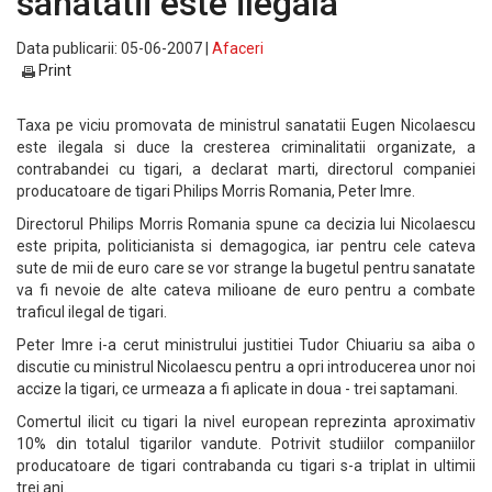
sanatatii este ilegala
Data publicarii: 05-06-2007 |
Afaceri
Print
Taxa pe viciu promovata de ministrul sanatatii Eugen Nicolaescu
este ilegala si duce la cresterea criminalitatii organizate, a
contrabandei cu tigari, a declarat marti, directorul companiei
producatoare de tigari Philips Morris Romania, Peter Imre.
Directorul Philips Morris Romania spune ca decizia lui Nicolaescu
este pripita, politicianista si demagogica, iar pentru cele cateva
sute de mii de euro care se vor strange la bugetul pentru sanatate
va fi nevoie de alte cateva milioane de euro pentru a combate
traficul ilegal de tigari.
Peter Imre i-a cerut ministrului justitiei Tudor Chiuariu sa aiba o
discutie cu ministrul Nicolaescu pentru a opri introducerea unor noi
accize la tigari, ce urmeaza a fi aplicate in doua - trei saptamani.
Comertul ilicit cu tigari la nivel european reprezinta aproximativ
10% din totalul tigarilor vandute. Potrivit studiilor companiilor
producatoare de tigari contrabanda cu tigari s-a triplat in ultimii
trei ani.