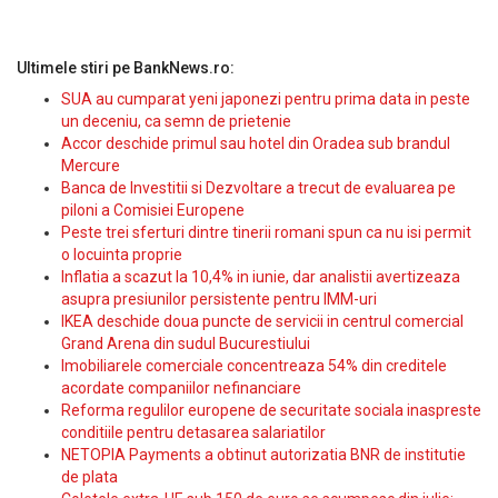
Ultimele stiri pe BankNews.ro:
SUA au cumparat yeni japonezi pentru prima data in peste
un deceniu, ca semn de prietenie
Accor deschide primul sau hotel din Oradea sub brandul
Mercure
Banca de Investitii si Dezvoltare a trecut de evaluarea pe
piloni a Comisiei Europene
Peste trei sferturi dintre tinerii romani spun ca nu isi permit
o locuinta proprie
Inflatia a scazut la 10,4% in iunie, dar analistii avertizeaza
asupra presiunilor persistente pentru IMM-uri
IKEA deschide doua puncte de servicii in centrul comercial
Grand Arena din sudul Bucurestiului
Imobiliarele comerciale concentreaza 54% din creditele
acordate companiilor nefinanciare
Reforma regulilor europene de securitate sociala inaspreste
conditiile pentru detasarea salariatilor
NETOPIA Payments a obtinut autorizatia BNR de institutie
de plata