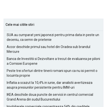
Cele mai citite stiri
SUA au cumparat yeni japonezi pentru prima data in peste un
deceniu, ca semn de prietenie
Accor deschide primul sau hotel din Oradea sub brandul
Mercure
Banca de Investitii si Dezvoltare a trecut de evaluarea pe piloni
a Comisiei Europene
Peste trei sferturi dintre tinerii romani spun ca nu isi permit o
locuinta proprie
Inflatia a scazut la 10,4% in iunie, dar analistii avertizeaza
asupra presiunilor persistente pentru IMM-uri
IKEA deschide doua puncte de servicii in centrul comercial
Grand Arena din sudul Bucurestiului
Imobiliarele comerciale concentreaza 54% din creditele