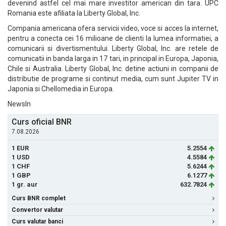
devenind astfel cel mai mare investitor american din tara. UPC
Romania este afiliata la Liberty Global, Inc.
Compania americana ofera servicii video, voce si acces la internet,
pentru a conecta cei 16 milioane de clienti la lumea informatiei, a
comunicarii si divertismentului. Liberty Global, Inc. are retele de
comunicatii in banda larga in 17 tari, in principal in Europa, Japonia,
Chile si Australia. Liberty Global, Inc. detine actiuni in companii de
distributie de programe si continut media, cum sunt Jupiter TV in
Japonia si Chellomedia in Europa.
NewsIn
Curs oficial BNR
7.08.2026
1 EUR
5.2554
1 USD
4.5584
1 CHF
5.6244
1 GBP
6.1277
1 gr. aur
632.7824
Curs BNR complet
Convertor valutar
Curs valutar banci