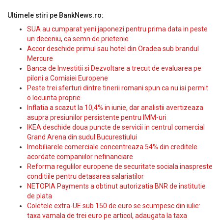
Ultimele stiri pe BankNews.ro:
SUA au cumparat yeni japonezi pentru prima data in peste
un deceniu, ca semn de prietenie
Accor deschide primul sau hotel din Oradea sub brandul
Mercure
Banca de Investitii si Dezvoltare a trecut de evaluarea pe
piloni a Comisiei Europene
Peste trei sferturi dintre tinerii romani spun ca nu isi permit
o locuinta proprie
Inflatia a scazut la 10,4% in iunie, dar analistii avertizeaza
asupra presiunilor persistente pentru IMM-uri
IKEA deschide doua puncte de servicii in centrul comercial
Grand Arena din sudul Bucurestiului
Imobiliarele comerciale concentreaza 54% din creditele
acordate companiilor nefinanciare
Reforma regulilor europene de securitate sociala inaspreste
conditiile pentru detasarea salariatilor
NETOPIA Payments a obtinut autorizatia BNR de institutie
de plata
Coletele extra-UE sub 150 de euro se scumpesc din iulie:
taxa vamala de trei euro pe articol, adaugata la taxa