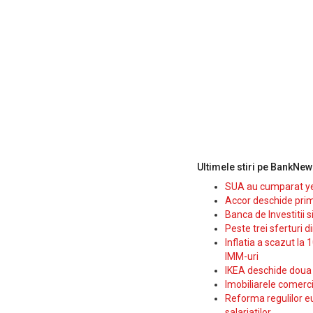
Ultimele stiri pe BankNew
SUA au cumparat yen
Accor deschide prim
Banca de Investitii 
Peste trei sferturi d
Inflatia a scazut la 
IMM-uri
IKEA deschide doua p
Imobiliarele comerc
Reforma regulilor e
salariatilor