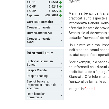
Print
1 USD
4.5584
1 CHF
5.6244
1 GBP
6.1277
Marimea benzii de transfe
1 gr. aur
632.7824
practicat sunt aspectele
Curs BNR complet
informeaza Gandul. Romani
Convertor valutar
ofertelor lansate de provi
Avantajele si dezavantaje
Curs valutar banci
cedarilor "nervoase" de re
Convertor valutar
bănci
Unul dintre cele mai impo
indiferent de costul abon
Informatii utile
cu atat se pot face operat
Dictionar Financiar-
Spre exemplu, la o banda 
Bancar
de informatii sau discuti
Despre Credite
posibilitatea de a "sparge
Despre Leasing
Starcraft. Ofertele mome
furnizorul de la marile com
Servicii bancare:
Depozite si Conturi de
economii
Integral in
Gandul
Lista bancilor
comerciale