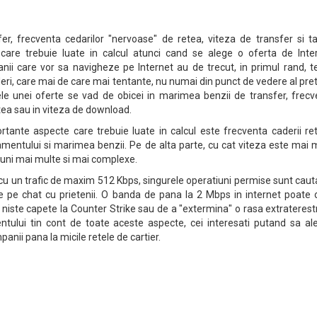
r, frecventa cedarilor "nervoase" de retea, viteza de transfer si tar
 care trebuie luate in calcul atunci cand se alege o oferta de Inter
i care vor sa navigheze pe Internet au de trecut, in primul rand, te
deri, care mai de care mai tentante, nu numai din punct de vedere al pret
le unei oferte se vad de obicei in marimea benzii de transfer, frecv
tea sau in viteza de download.
rtante aspecte care trebuie luate in calcul este frecventa caderii ret
amentului si marimea benzii. Pe de alta parte, cu cat viteza este mai
iuni mai multe si mai complexe.
cu un trafic de maxim 512 Kbps, singurele operatiuni permise sunt cau
ile pe chat cu prietenii. O banda de pana la 2 Mbps in internet poate 
" niste capete la Counter Strike sau de a "extermina" o rasa extraterest
ntului tin cont de toate aceste aspecte, cei interesati putand sa al
panii pana la micile retele de cartier.