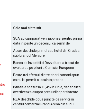
Cele mai citite stiri
SUA au cumparat yeni japonezi pentru prima
data in peste un deceniu, ca semn de
prietenie
Accor deschide primul sau hotel din Oradea
sub brandul Mercure
Banca de Investitii si Dezvoltare a trecut de
e
evaluarea pe piloni a Comisiei Europene
Peste trei sferturi dintre tinerii romani spun
ca nu isi permit o locuinta proprie
ntru
Inflatia a scazut la 10,4% in iunie, dar analistii
avertizeaza asupra presiunilor persistente
lui
pentru IMM-uri
IKEA deschide doua puncte de servicii in
centrul comercial Grand Arena din sudul