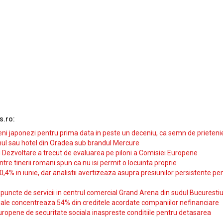
s.ro:
i japonezi pentru prima data in peste un deceniu, ca semn de prieteni
ul sau hotel din Oradea sub brandul Mercure
si Dezvoltare a trecut de evaluarea pe piloni a Comisiei Europene
intre tinerii romani spun ca nu isi permit o locuinta proprie
10,4% in iunie, dar analistii avertizeaza asupra presiunilor persistente pe
uncte de servicii in centrul comercial Grand Arena din sudul Bucurestiu
iale concentreaza 54% din creditele acordate companiilor nefinanciare
uropene de securitate sociala inaspreste conditiile pentru detasarea