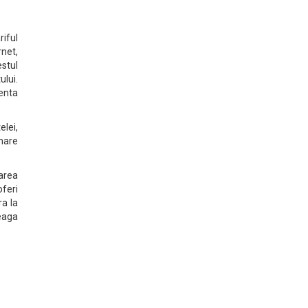
iful
net,
stul
ului.
enta
elei,
 mare
tarea
oferi
ra la
eaga