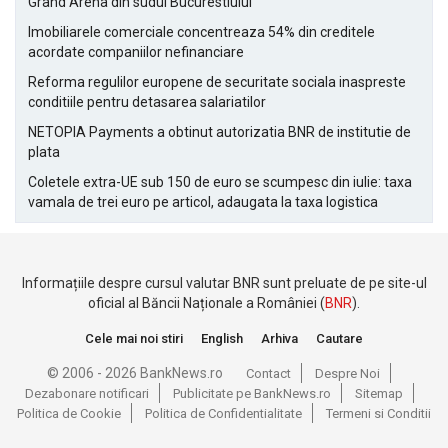
Grand Arena din sudul Bucurestiului
Imobiliarele comerciale concentreaza 54% din creditele
acordate companiilor nefinanciare
Reforma regulilor europene de securitate sociala inaspreste
conditiile pentru detasarea salariatilor
NETOPIA Payments a obtinut autorizatia BNR de institutie de
plata
Coletele extra-UE sub 150 de euro se scumpesc din iulie: taxa
vamala de trei euro pe articol, adaugata la taxa logistica
Informațiile despre cursul valutar BNR sunt preluate de pe site-ul
oficial al Băncii Naționale a României (
BNR
).
Cele mai noi stiri
English
Arhiva
Cautare
© 2006 - 2026 BankNews.ro
Contact
Despre Noi
Dezabonare notificari
Publicitate pe BankNews.ro
Sitemap
Politica de Cookie
Politica de Confidentialitate
Termeni si Conditii