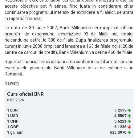
Rezultatele excelente dupa cel de-al doilea trimestru arata ca
aceste obiective pot fi atinse, fiind luata in considerare chiar
continuarea programului intensiv de extindere a filialelor, se arata
in raportul financiar.
La data de 30 iunie 2007, Bank Millennium era implicat intr-un
program de expansiune, deschizand 93 de filiale noi, totalul
ridicandu-se astfel la 380 de filiale. Dupa finalizarea programului
curent in iunie 2008 (implicand lansarea a 163 de filiale noi si 20 de
centre de carduri de credit), Bank Millenium va detine 460 de filiale.
Raportul financiar emis de banca nu contine insa informatii privind
eventualele planuri ale Bank Millenium de a se extinde si in
Romania.
NewsIn
Curs oficial BNR
6.08.2026
1 EUR
5.2513
1 USD
4.5507
1 CHF
5.6221
1 GBP
6.1236
1 gr. aur
625.3970