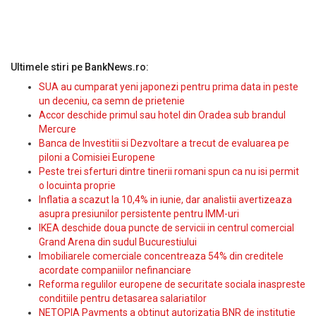
Ultimele stiri pe BankNews.ro:
SUA au cumparat yeni japonezi pentru prima data in peste
un deceniu, ca semn de prietenie
Accor deschide primul sau hotel din Oradea sub brandul
Mercure
Banca de Investitii si Dezvoltare a trecut de evaluarea pe
piloni a Comisiei Europene
Peste trei sferturi dintre tinerii romani spun ca nu isi permit
o locuinta proprie
Inflatia a scazut la 10,4% in iunie, dar analistii avertizeaza
asupra presiunilor persistente pentru IMM-uri
IKEA deschide doua puncte de servicii in centrul comercial
Grand Arena din sudul Bucurestiului
Imobiliarele comerciale concentreaza 54% din creditele
acordate companiilor nefinanciare
Reforma regulilor europene de securitate sociala inaspreste
conditiile pentru detasarea salariatilor
NETOPIA Payments a obtinut autorizatia BNR de institutie