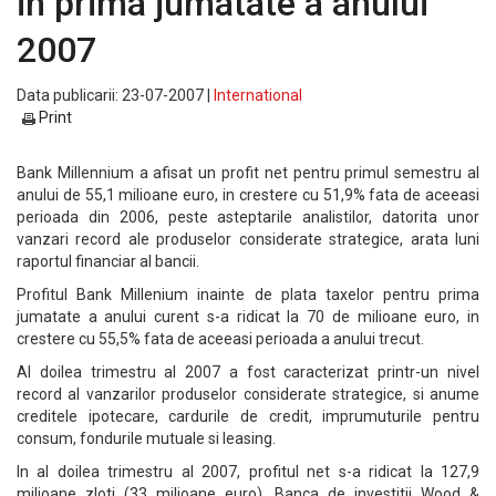
in prima jumatate a anului
2007
Data publicarii: 23-07-2007 |
International
Print
Bank Millennium a afisat un profit net pentru primul semestru al
anului de 55,1 milioane euro, in crestere cu 51,9% fata de aceeasi
perioada din 2006, peste asteptarile analistilor, datorita unor
vanzari record ale produselor considerate strategice, arata luni
raportul financiar al bancii.
Profitul Bank Millenium inainte de plata taxelor pentru prima
jumatate a anului curent s-a ridicat la 70 de milioane euro, in
crestere cu 55,5% fata de aceeasi perioada a anului trecut.
Al doilea trimestru al 2007 a fost caracterizat printr-un nivel
record al vanzarilor produselor considerate strategice, si anume
creditele ipotecare, cardurile de credit, imprumuturile pentru
consum, fondurile mutuale si leasing.
In al doilea trimestru al 2007, profitul net s-a ridicat la 127,9
milioane zloti (33 milioane euro). Banca de investitii Wood &