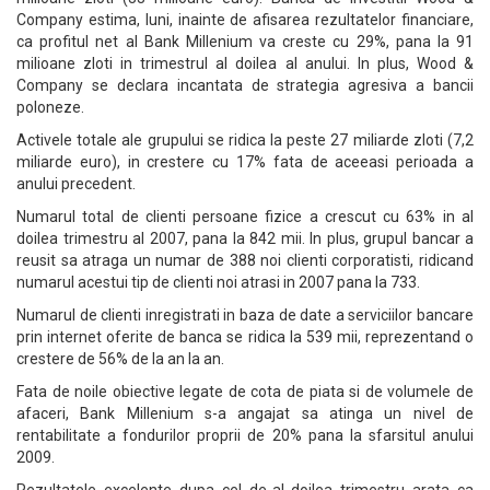
Company estima, luni, inainte de afisarea rezultatelor financiare,
ca profitul net al Bank Millenium va creste cu 29%, pana la 91
milioane zloti in trimestrul al doilea al anului. In plus, Wood &
Company se declara incantata de strategia agresiva a bancii
poloneze.
Activele totale ale grupului se ridica la peste 27 miliarde zloti (7,2
miliarde euro), in crestere cu 17% fata de aceeasi perioada a
anului precedent.
Numarul total de clienti persoane fizice a crescut cu 63% in al
doilea trimestru al 2007, pana la 842 mii. In plus, grupul bancar a
reusit sa atraga un numar de 388 noi clienti corporatisti, ridicand
numarul acestui tip de clienti noi atrasi in 2007 pana la 733.
Numarul de clienti inregistrati in baza de date a serviciilor bancare
prin internet oferite de banca se ridica la 539 mii, reprezentand o
crestere de 56% de la an la an.
Fata de noile obiective legate de cota de piata si de volumele de
afaceri, Bank Millenium s-a angajat sa atinga un nivel de
rentabilitate a fondurilor proprii de 20% pana la sfarsitul anului
2009.