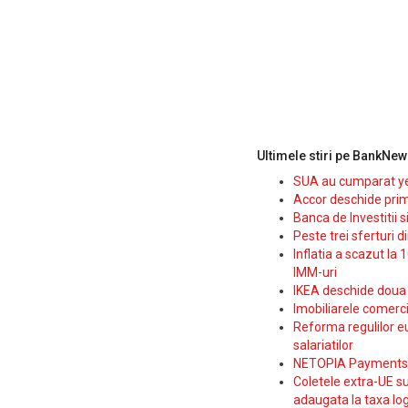
Ultimele stiri pe BankNew
SUA au cumparat yen
Accor deschide prim
Banca de Investitii 
Peste trei sferturi d
Inflatia a scazut la 
IMM-uri
IKEA deschide doua p
Imobiliarele comerc
Reforma regulilor e
salariatilor
NETOPIA Payments a 
Coletele extra-UE su
adaugata la taxa log