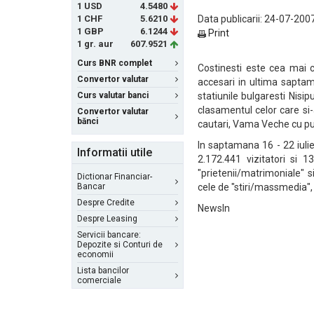
1 USD
4.5480
1 CHF
5.6210
Data publicarii: 24-07-2007
1 GBP
6.1244
Print
1 gr. aur
607.9521
Curs BNR complet
Costinesti este cea mai 
Convertor valutar
accesari in ultima sapta
Curs valutar banci
statiunile bulgaresti Nisip
clasamentul celor care si-
Convertor valutar
bănci
cautari, Vama Veche cu put
In saptamana 16 - 22 iulie, 
Informatii utile
2.172.441 vizitatori si 13
"prietenii/matrimoniale" s
Dictionar Financiar-
Bancar
cele de "stiri/massmedia", 
Despre Credite
NewsIn
Despre Leasing
Servicii bancare:
Depozite si Conturi de
economii
Lista bancilor
comerciale