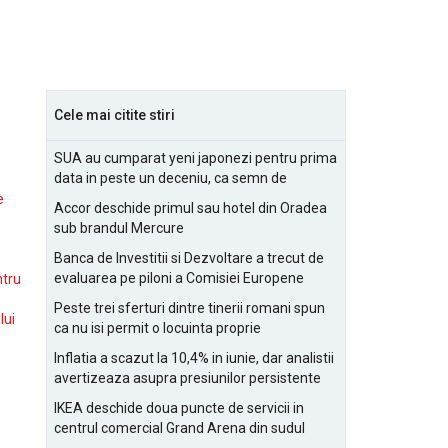
Cele mai citite stiri
SUA au cumparat yeni japonezi pentru prima
data in peste un deceniu, ca semn de
prietenie
e
Accor deschide primul sau hotel din Oradea
sub brandul Mercure
Banca de Investitii si Dezvoltare a trecut de
evaluarea pe piloni a Comisiei Europene
ntru
Peste trei sferturi dintre tinerii romani spun
lui
ca nu isi permit o locuinta proprie
Inflatia a scazut la 10,4% in iunie, dar analistii
avertizeaza asupra presiunilor persistente
pentru IMM-uri
IKEA deschide doua puncte de servicii in
centrul comercial Grand Arena din sudul