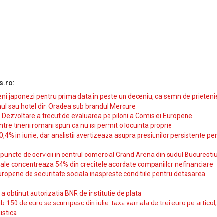
s.ro:
i japonezi pentru prima data in peste un deceniu, ca semn de prieteni
ul sau hotel din Oradea sub brandul Mercure
si Dezvoltare a trecut de evaluarea pe piloni a Comisiei Europene
intre tinerii romani spun ca nu isi permit o locuinta proprie
10,4% in iunie, dar analistii avertizeaza asupra presiunilor persistente pe
uncte de servicii in centrul comercial Grand Arena din sudul Bucurestiu
iale concentreaza 54% din creditele acordate companiilor nefinanciare
uropene de securitate sociala inaspreste conditiile pentru detasarea
obtinut autorizatia BNR de institutie de plata
b 150 de euro se scumpesc din iulie: taxa vamala de trei euro pe articol,
istica