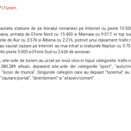
 |
Turism
cautata statiune de pe litoralul romanesc pe Internet cu peste 15.50
mana, urmata de Eforie Nord cu 15.400 si Mamaia cu 9.017; in top sun
urile de Aur cu 3.576 si Albena cu 2.216, potrivit unui clasament trafic.r
au cautat cazare pe Internet au mai intrat si statiunile Neptun cu 3.7
in peste 3.000 si Eforie Sud cu 2.626 de accesari.
site-urile de turism au urcat pe locul cinci in topul categoriilor trafic.r
.280.289 afisari, depasind site-urile din categoriile "sport", "auto/m
i "locuri de munca". Singurele categorii care au depasit "turismul" au
"cautare/portal", "divertisment" si "afaceri/comert".