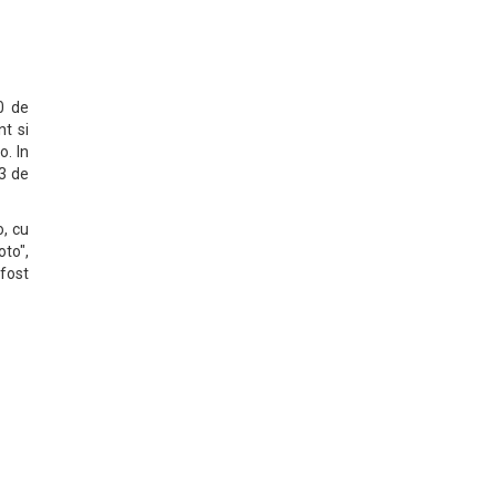
0 de
t si
o. In
53 de
o, cu
oto",
 fost