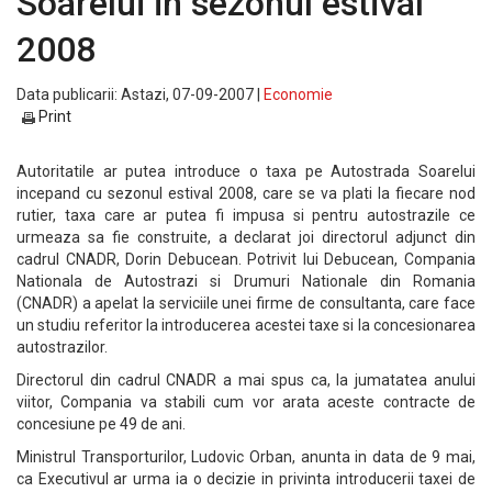
Soarelui in sezonul estival
2008
Data publicarii: Astazi, 07-09-2007 |
Economie
Print
Autoritatile ar putea introduce o taxa pe Autostrada Soarelui
incepand cu sezonul estival 2008, care se va plati la fiecare nod
rutier, taxa care ar putea fi impusa si pentru autostrazile ce
urmeaza sa fie construite, a declarat joi directorul adjunct din
cadrul CNADR, Dorin Debucean. Potrivit lui Debucean, Compania
Nationala de Autostrazi si Drumuri Nationale din Romania
(CNADR) a apelat la serviciile unei firme de consultanta, care face
un studiu referitor la introducerea acestei taxe si la concesionarea
autostrazilor.
Directorul din cadrul CNADR a mai spus ca, la jumatatea anului
viitor, Compania va stabili cum vor arata aceste contracte de
concesiune pe 49 de ani.
Ministrul Transporturilor, Ludovic Orban, anunta in data de 9 mai,
ca Executivul ar urma ia o decizie in privinta introducerii taxei de