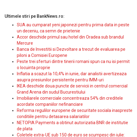
Ultimele stiri pe BankNews.ro:
SUA au cumparat yeni japonezi pentru prima data in peste
un deceniu, ca semn de prietenie
Accor deschide primul sau hotel din Oradea sub brandul
Mercure
Banca de Investitii si Dezvoltare a trecut de evaluarea pe
piloni a Comisiei Europene
Peste trei sferturi dintre tinerii romani spun ca nu isi permit
o locuinta proprie
Inflatia a scazut la 10,4% in iunie, dar analistii avertizeaza
asupra presiunilor persistente pentru IMM-uri
IKEA deschide doua puncte de servicii in centrul comercial
Grand Arena din sudul Bucurestiului
Imobiliarele comerciale concentreaza 54% din creditele
acordate companiilor nefinanciare
Reforma regulilor europene de securitate sociala inaspreste
conditiile pentru detasarea salariatilor
NETOPIA Payments a obtinut autorizatia BNR de institutie
de plata
Coletele extra-UE sub 150 de euro se scumpesc din iulie: