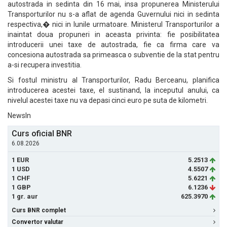
autostrada in sedinta din 16 mai, insa propunerea Ministerului
Transporturilor nu s-a aflat de agenda Guvernului nici in sedinta
respectiva,� nici in lunile urmatoare. Ministerul Transporturilor a
inaintat doua propuneri in aceasta privinta: fie posibilitatea
introducerii unei taxe de autostrada, fie ca firma care va
concesiona autostrada sa primeasca o subventie de la stat pentru
a-si recupera investitia.
Si fostul ministru al Transporturilor, Radu Berceanu, planifica
introducerea acestei taxe, el sustinand, la inceputul anului, ca
nivelul acestei taxe nu va depasi cinci euro pe suta de kilometri.
NewsIn
Curs oficial BNR
6.08.2026
1 EUR
5.2513
1 USD
4.5507
1 CHF
5.6221
1 GBP
6.1236
1 gr. aur
625.3970
Curs BNR complet
Convertor valutar