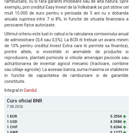
rambursare, cu si fara garantii imobiliare sau de alta natura. Spre
exemplu, prin creditul Easy Invest de la Volksbank se pot obtine cel
mult 15.000 de euro pentru o perioada de 5 ani cu o dobanda
anuala cuprinsa intre 7 si 8%, in functie de situatia financiara a
persoanei fizice autorizate.
Ultimul criteriu este luat in calcul si la calcularea comisionului anual
de administrare (0,4 sau 0,5%). La BCR iti trebuie un avans minim
de 10% pentru creditul Invest Extra care iti permite sa finantezi,
printre altele, si investitiile in animalele de productie si
reproducere, plantatii pomicole si viticole amenajari piscicole sau
achizitionarea de inventar agricol mecanic (tractoare, combine
sau utilaje agricole). La aceeasi banca, suma maxima se stabileste
in functie de capacitatea de rambursare si de garantiile
constituite.
Integral in
Gandul
Curs oficial BNR
7.08.2026
1 EUR
5.2554
1 USD
4.5584
1 CHF
5.6244
1 GBP
6.1277