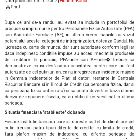
Data publicarii: 05-10-2007 |
Finante-Banci
Print
Dupa ce ani de-a randul au evitat sa includa in portofoliul de
produse si imprumurile pentru Persoanele Fizice Autorizate (PFA)
sau Asociatiile Familiale (AF), in ultima vreme bancile au vazut
potentialul acestei categorii de intreprinzatori, noteaza Gandul. Nu
lucreaza cu carte de munca, dar sunt autorizate conform legii iar
daca indeplinesc conditiile impuse au acces imediat la produsele
de creditare. In principiu, PFA-urile sau AF-urile� trebuie sa
demonstreze ca isi desfasoara activitatea pentru care au fost
autorizate de cel putin un an, ca nu inregistreaza incidente majore
in Centrala Incidentelor de Plati si datorii restante in Centrala
Riscurilor Bancare si in Biroul de Credit (ca persoana fizica, dar si
ca persoana fizica autorizata) si sa poata dovedi, in baza ultimei
decizii de impunere fiscala, ca au obtinut un venit net in ultima
perioada.
Situatia financiara "stabileste" dobanda
Fiecare institutie bancara care isi doreste astfel de clienti are cel
putin trei sau patru tipuri diferite de credite, cu limita de credit,
fara plafon maxim de indatorare, cu diferite perioade de