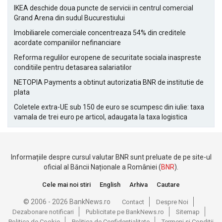
IKEA deschide doua puncte de servicii in centrul comercial
Grand Arena din sudul Bucurestiului
Imobiliarele comerciale concentreaza 54% din creditele
acordate companiilor nefinanciare
Reforma regulilor europene de securitate sociala inaspreste
conditiile pentru detasarea salariatilor
NETOPIA Payments a obtinut autorizatia BNR de institutie de
plata
Coletele extra-UE sub 150 de euro se scumpesc din iulie: taxa
vamala de trei euro pe articol, adaugata la taxa logistica
Informațiile despre cursul valutar BNR sunt preluate de pe site-ul
oficial al Băncii Naționale a României (
BNR
).
Cele mai noi stiri
English
Arhiva
Cautare
© 2006 - 2026 BankNews.ro
Contact
Despre Noi
Dezabonare notificari
Publicitate pe BankNews.ro
Sitemap
Politica de Cookie
Politica de Confidentialitate
Termeni si Conditii