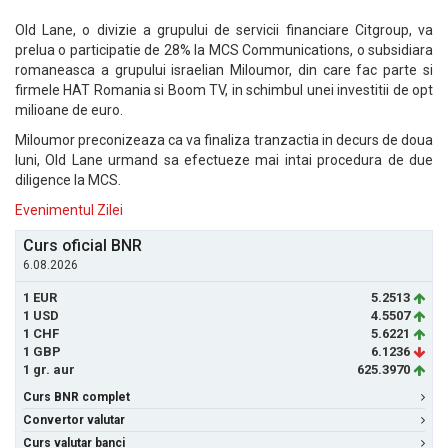
Old Lane, o divizie a grupului de servicii financiare Citgroup, va
prelua o participatie de 28% la MCS Communications, o subsidiara
romaneasca a grupului israelian Miloumor, din care fac parte si
firmele HAT Romania si Boom TV, in schimbul unei investitii de opt
milioane de euro.
Miloumor preconizeaza ca va finaliza tranzactia in decurs de doua
luni, Old Lane urmand sa efectueze mai intai procedura de due
diligence la MCS.
Evenimentul Zilei
Curs oficial BNR
6.08.2026
1 EUR
5.2513
1 USD
4.5507
1 CHF
5.6221
1 GBP
6.1236
1 gr. aur
625.3970
Curs BNR complet
Convertor valutar
Curs valutar banci