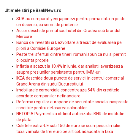
Ultimele stiri pe BankNews.ro:
SUA au cumparat yeni japonezi pentru prima data in peste
un deceniu, ca semn de prietenie
Accor deschide primul sau hotel din Oradea sub brandul
Mercure
Banca de Investitii si Dezvoltare a trecut de evaluarea pe
piloni a Comisiei Europene
Peste trei sferturi dintre tinerii romani spun ca nu isi permit
o locuinta proprie
Inflatia a scazut la 10,4% in iunie, dar analistii avertizeaza
asupra presiunilor persistente pentru IMM-uri
IKEA deschide doua puncte de servicii in centrul comercial
Grand Arena din sudul Bucurestiului
Imobiliarele comerciale concentreaza 54% din creditele
acordate companiilor nefinanciare
Reforma regulilor europene de securitate sociala inaspreste
conditiile pentru detasarea salariatilor
NETOPIA Payments a obtinut autorizatia BNR de institutie
de plata
Coletele extra-UE sub 150 de euro se scumpesc din iulie:
taxa vamala de trei euro pe articol, adaugata la taxa