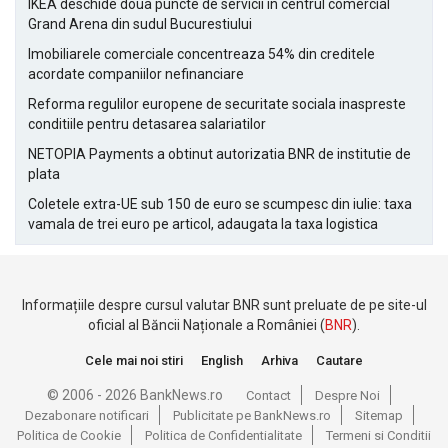
IKEA deschide doua puncte de servicii in centrul comercial
Grand Arena din sudul Bucurestiului
Imobiliarele comerciale concentreaza 54% din creditele
acordate companiilor nefinanciare
Reforma regulilor europene de securitate sociala inaspreste
conditiile pentru detasarea salariatilor
NETOPIA Payments a obtinut autorizatia BNR de institutie de
plata
Coletele extra-UE sub 150 de euro se scumpesc din iulie: taxa
vamala de trei euro pe articol, adaugata la taxa logistica
Informațiile despre cursul valutar BNR sunt preluate de pe site-ul
oficial al Băncii Naționale a României (
BNR
).
Cele mai noi stiri
English
Arhiva
Cautare
© 2006 - 2026 BankNews.ro
Contact
Despre Noi
Dezabonare notificari
Publicitate pe BankNews.ro
Sitemap
Politica de Cookie
Politica de Confidentialitate
Termeni si Conditii