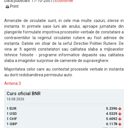
Data publicarii: 17-10-2007 |
Economie
Print
Amenzile de circulatie sunt, in cele mai multe cazuri, sterse in
instanta. In primele sase luni ale anului, aproape jumatate din
plangerile formulate impotriva proceselor-verbale de constatare a
contraventiilor la regimul circulatiei rutiere au fost admise de
instanta. Datele vin chiar de la seful Directiei Politiei Rutiere. De
vina ar fi agentii constatatori sau calitatea slaba a mijloacelor
tehnice folosite - programe informatice depasite sau calitatea
slaba a imaginilor surprinse de camerele de supraveghere.
Majoritatea celor care au contestat procesele verbale in instanta
au dorit redobandirea permisului auto.
Antena 3
Curs oficial BNR
10.08.2026
1 EUR
5.2396
1 USD
4.5329
1 CHF
5.6092
1 GBP
6.1178