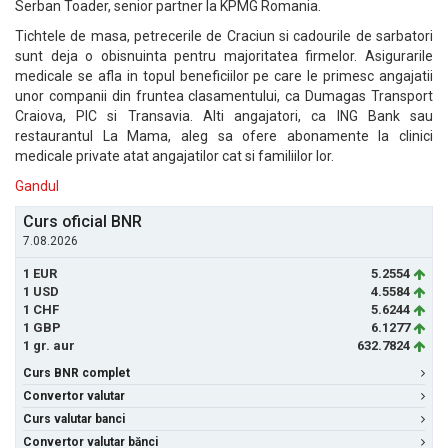
Serban Toader, senior partner la KPMG Romania.
Tichtele de masa, petrecerile de Craciun si cadourile de sarbatori
sunt deja o obisnuinta pentru majoritatea firmelor. Asigurarile
medicale se afla in topul beneficiilor pe care le primesc angajatii
unor companii din fruntea clasamentului, ca Dumagas Transport
Craiova, PIC si Transavia. Alti angajatori, ca ING Bank sau
restaurantul La Mama, aleg sa ofere abonamente la clinici
medicale private atat angajatilor cat si familiilor lor.
Gandul
Curs oficial BNR
7.08.2026
1 EUR
5.2554
1 USD
4.5584
1 CHF
5.6244
1 GBP
6.1277
1 gr. aur
632.7824
Curs BNR complet
Convertor valutar
Curs valutar banci
Convertor valutar bănci