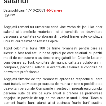
salariul
Data publicarii: 17-10-2007 |
HR/Cariere
Print
Angajatii romani nu urmaresc cand vine vorba de jobul lor doar
salariul si beneficiile materiale ci si conditiile de dezvoltare
personala si calitatea cola­borarii din cadrul firmei, este concluzia
unui studiu realizat de revista Capital.
Topul celor mai bune 100 de firme romanesti pentru care sa
lucrezi a fost realizat in baza opiniei pe care salariatii cu pozitii
medii de conducere o au despre angajatorii lor. Criteriile luate in
considerare au fost: conditiile de munca, calitatea colaborarii in
companie, pachetul salarial si avantajele salariale si conditiile de
dezvoltare profesionala.
Angajatii firmelor de top romanesti apreciaza respectul cu care
sunt tratati, activitatea presupusa de munca in sine si posibilitatea
dezvoltarii personale. Companiile investesc in pregatirea propriului
personal sute de mii de euro anual si prefera sa promoveze
angajatii in pozitiile de top, se mai arata in studiul citat. "Daca ai
oameni foarte buni, atunci ai si business foarte bun" sustine