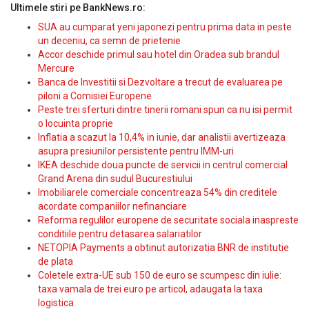
Ultimele stiri pe BankNews.ro:
SUA au cumparat yeni japonezi pentru prima data in peste
un deceniu, ca semn de prietenie
Accor deschide primul sau hotel din Oradea sub brandul
Mercure
Banca de Investitii si Dezvoltare a trecut de evaluarea pe
piloni a Comisiei Europene
Peste trei sferturi dintre tinerii romani spun ca nu isi permit
o locuinta proprie
Inflatia a scazut la 10,4% in iunie, dar analistii avertizeaza
asupra presiunilor persistente pentru IMM-uri
IKEA deschide doua puncte de servicii in centrul comercial
Grand Arena din sudul Bucurestiului
Imobiliarele comerciale concentreaza 54% din creditele
acordate companiilor nefinanciare
Reforma regulilor europene de securitate sociala inaspreste
conditiile pentru detasarea salariatilor
NETOPIA Payments a obtinut autorizatia BNR de institutie
de plata
Coletele extra-UE sub 150 de euro se scumpesc din iulie:
taxa vamala de trei euro pe articol, adaugata la taxa
logistica