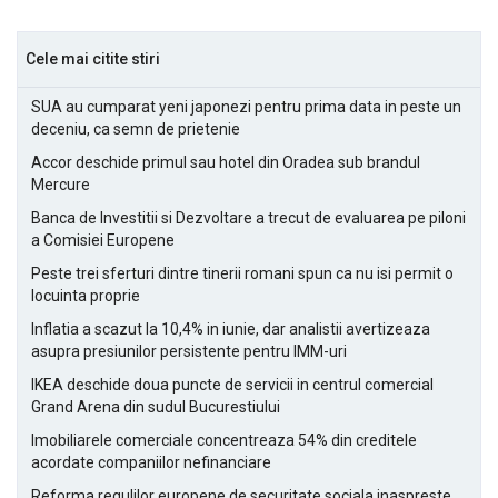
Cele mai citite stiri
SUA au cumparat yeni japonezi pentru prima data in peste un
deceniu, ca semn de prietenie
Accor deschide primul sau hotel din Oradea sub brandul
Mercure
Banca de Investitii si Dezvoltare a trecut de evaluarea pe piloni
a Comisiei Europene
Peste trei sferturi dintre tinerii romani spun ca nu isi permit o
locuinta proprie
Inflatia a scazut la 10,4% in iunie, dar analistii avertizeaza
asupra presiunilor persistente pentru IMM-uri
IKEA deschide doua puncte de servicii in centrul comercial
Grand Arena din sudul Bucurestiului
Imobiliarele comerciale concentreaza 54% din creditele
acordate companiilor nefinanciare
Reforma regulilor europene de securitate sociala inaspreste