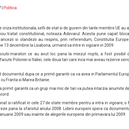
 |
Politica
 criza institutionala, sefii de stat si de guvern din tarile membre UE au 
ou tratat constitutional, noteaza Adevarul. Acesta pune capat blocaj
ancezii si olandezii au respins, prin referendum, Constitutia Europe
e 13 decembrie la Lisabona, urmand sa intre in vigoare in 2009.
scutii-maraton ce au avut loc pana la miezul noptii, a fost posibil 
acute Poloniei si Italiei, cele doua tari care inca mai aveau rezerve ser
tat documentul dupa ce a primit garantii ca va avea in Parlamentul Eur
cu Franta si Marea Britanie.
a primit garantii ca un grup mai mic de tari va putea intarzia anumite de
acord.
mnat si ratificat in cele 27 de state membre pentru a intra in vigoare, o
reze pana la sfarsitul anului 2008. Liderii europeni spera ca document
 ianuarie 2009 sau inainte de alegerile europene din primavara lui 2009.