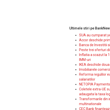
Ultimele stiri pe BankNew
SUA au cumparat yen
Accor deschide prim
Banca de Investitii 
Peste trei sferturi d
Inflatia a scazut la 
IMM-uri
IKEA deschide doua p
Imobiliarele comerc
Reforma regulilor e
salariatilor
NETOPIA Payments a 
Coletele extra-UE su
adaugata la taxa log
Transformarile din i
multinationale
CEC Bank finanteaza 