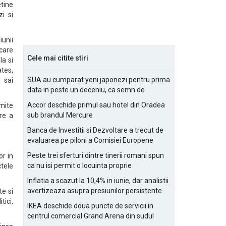
etine
i si
iunii
 care
Cele mai citite stiri
la si
tes,
SUA au cumparat yeni japonezi pentru prima
 sai
data in peste un deceniu, ca semn de
prietenie
Accor deschide primul sau hotel din Oradea
rmite
sub brandul Mercure
re a
Banca de Investitii si Dezvoltare a trecut de
evaluarea pe piloni a Comisiei Europene
Peste trei sferturi dintre tinerii romani spun
or in
ca nu isi permit o locuinta proprie
tele
Inflatia a scazut la 10,4% in iunie, dar analistii
avertizeaza asupra presiunilor persistente
te si
pentru IMM-uri
tici,
IKEA deschide doua puncte de servicii in
centrul comercial Grand Arena din sudul