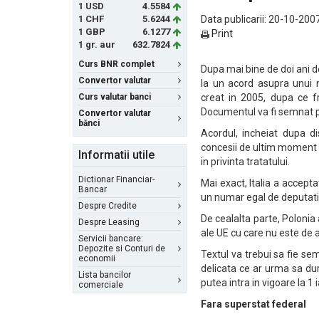
1 USD
4.5584
1 CHF
5.6244
Data publicarii: 20-10-2007
1 GBP
6.1277
Print
1 gr. aur
632.7824
Curs BNR complet
Dupa mai bine de doi ani de
Convertor valutar
la un acord asupra unui n
Curs valutar banci
creat in 2005, dupa ce fr
Documentul va fi semnat p
Convertor valutar
bănci
Acordul, incheiat dupa di
concesii de ultim moment f
Informatii utile
in privinta tratatului.
Dictionar Financiar-
Mai exact, Italia a accep
Bancar
un numar egal de deputati 
Despre Credite
De cealalta parte, Polonia 
Despre Leasing
ale UE cu care nu este de 
Servicii bancare:
Depozite si Conturi de
Textul va trebui sa fie se
economii
delicata ce ar urma sa du
Lista bancilor
putea intra in vigoare la 1
comerciale
Fara superstat federal