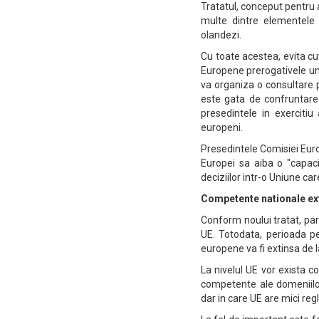
Tratatul, conceput pentru 
multe dintre elementele 
olandezi.
Cu toate acestea, evita cu
Europene prerogativele unui
va organiza o consultare po
este gata de confruntarea
presedintele in exerciti
europeni.
Presedintele Comisiei Euro
Europei sa aiba o "capaci
deciziilor intr-o Uniune car
Competente nationale ex
Conform noului tratat, par
UE. Totodata, perioada p
europene va fi extinsa de 
La nivelul UE vor exista 
competente ale domeniilor
dar in care UE are mici re