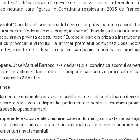
a putea fi ratificat fara sa fie nevoie de organizarea unui referendum, r
de noutate care figurau in Constitutia respinsa in 2005 de francez
vantul "Constitutie" si suprima tot ceea ce ar putea parea ca acorda Un
 superstat federal (imn si drapel, in special). Irlanda va fi singura tara
pulara in privinta acestui text. "Europa a iesit din criza sa institutiona
 cu provocarile viitorului", a afirmat premierul portughez Jose Socra
u al UE, inainte de a bea o cupa cu sampanie impreuna cu omologii
pene, Jose Manuel Barroso, s-a declarat si el convins ca acordul va pe
tate de actiune". Noul tratat isi propune sa usureze procesul de lua
e a ajuns la 27 de tari.
tinse
lamentele nationale vor avea posibilitatea de a influenta luarea deciziil
e care o vor avea la dispozitie parlamentele pentru a examina proiec
la sase la opt saptamani.
competente exclusive ale Uniunii in cateva domenii, competente partaja
 de sustinere in care statele au principala raspundere in anumite poli
glementari (invatamantul).