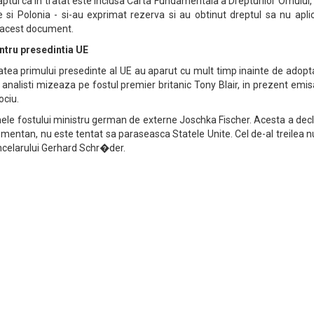
aptul ca in tratat este inclusa Carta Fundamentala a Drepturilor Omului,
e si Polonia - si-au exprimat rezerva si au obtinut dreptul sa nu apli
l acest document.
entru presedintia UE
itatea primului presedinte al UE au aparut cu mult timp inainte de adop
i analisti mizeaza pe fostul premier britanic Tony Blair, in prezent emis
ociu.
ele fostului ministru german de externe Joschka Fischer. Acesta a dec
momentan, nu este tentat sa paraseasca Statele Unite. Cel de-al treilea
ancelarului Gerhard Schr�der.