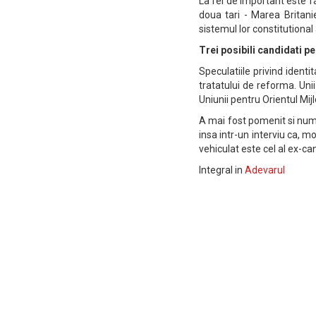
La fel de important este f
doua tari - Marea Britani
sistemul lor constitutiona
Trei posibili candidati p
Speculatiile privind ident
tratatului de reforma. Uni
Uniunii pentru Orientul Mijl
A mai fost pomenit si num
insa intr-un interviu ca, 
vehiculat este cel al ex-c
Integral in
Adevarul