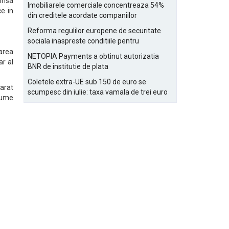
Bucurestiului
 insa
Imobiliarele comerciale concentreaza 54%
ce in
din creditele acordate companiilor
nefinanciare
Reforma regulilor europene de securitate
sociala inaspreste conditiile pentru
detasarea salariatilor
tarea
NETOPIA Payments a obtinut autorizatia
ar al
BNR de institutie de plata
Coletele extra-UE sub 150 de euro se
larat
scumpesc din iulie: taxa vamala de trei euro
 nume
pe articol, adaugata la taxa logistica