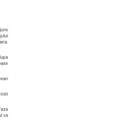
ajuns
ului
ana.
dupa
ioase
opean
cizii
 faza
ul va