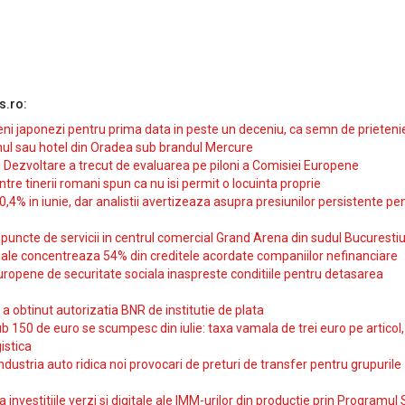
s.ro:
i japonezi pentru prima data in peste un deceniu, ca semn de prieteni
ul sau hotel din Oradea sub brandul Mercure
si Dezvoltare a trecut de evaluarea pe piloni a Comisiei Europene
intre tinerii romani spun ca nu isi permit o locuinta proprie
10,4% in iunie, dar analistii avertizeaza asupra presiunilor persistente pe
uncte de servicii in centrul comercial Grand Arena din sudul Bucurestiu
iale concentreaza 54% din creditele acordate companiilor nefinanciare
uropene de securitate sociala inaspreste conditiile pentru detasarea
obtinut autorizatia BNR de institutie de plata
b 150 de euro se scumpesc din iulie: taxa vamala de trei euro pe articol,
istica
ndustria auto ridica noi provocari de preturi de transfer pentru grupurile
investitiile verzi si digitale ale IMM-urilor din productie prin Programul