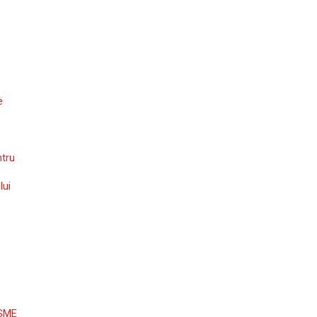
e
ntru
lui
 SME