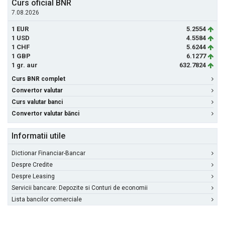
Curs oficial BNR
7.08.2026
1 EUR
5.2554
1 USD
4.5584
1 CHF
5.6244
1 GBP
6.1277
1 gr. aur
632.7824
Curs BNR complet
Convertor valutar
Curs valutar banci
Convertor valutar bănci
Informatii utile
Dictionar Financiar-Bancar
Despre Credite
Despre Leasing
Servicii bancare: Depozite si Conturi de economii
Lista bancilor comerciale