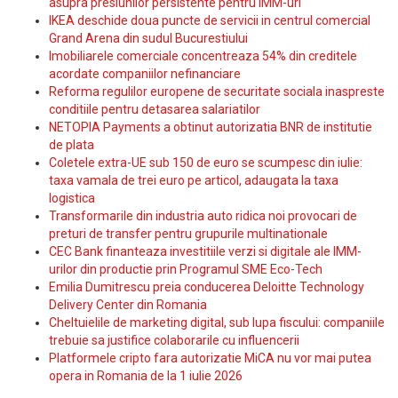
asupra presiunilor persistente pentru IMM-uri
IKEA deschide doua puncte de servicii in centrul comercial
Grand Arena din sudul Bucurestiului
Imobiliarele comerciale concentreaza 54% din creditele
acordate companiilor nefinanciare
Reforma regulilor europene de securitate sociala inaspreste
conditiile pentru detasarea salariatilor
NETOPIA Payments a obtinut autorizatia BNR de institutie
de plata
Coletele extra-UE sub 150 de euro se scumpesc din iulie:
taxa vamala de trei euro pe articol, adaugata la taxa
logistica
Transformarile din industria auto ridica noi provocari de
preturi de transfer pentru grupurile multinationale
CEC Bank finanteaza investitiile verzi si digitale ale IMM-
urilor din productie prin Programul SME Eco-Tech
Emilia Dumitrescu preia conducerea Deloitte Technology
Delivery Center din Romania
Cheltuielile de marketing digital, sub lupa fiscului: companiile
trebuie sa justifice colaborarile cu influencerii
Platformele cripto fara autorizatie MiCA nu vor mai putea
opera in Romania de la 1 iulie 2026