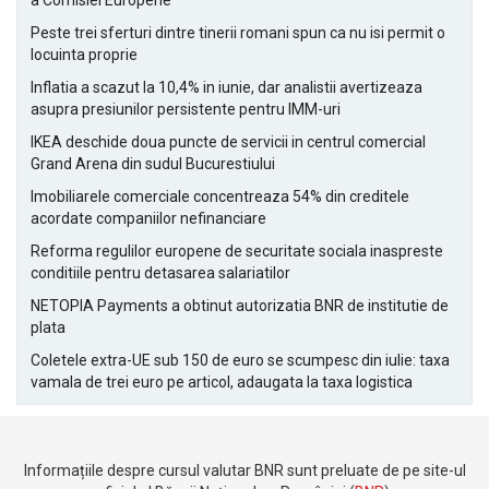
a Comisiei Europene
Peste trei sferturi dintre tinerii romani spun ca nu isi permit o
locuinta proprie
Inflatia a scazut la 10,4% in iunie, dar analistii avertizeaza
asupra presiunilor persistente pentru IMM-uri
IKEA deschide doua puncte de servicii in centrul comercial
Grand Arena din sudul Bucurestiului
Imobiliarele comerciale concentreaza 54% din creditele
acordate companiilor nefinanciare
Reforma regulilor europene de securitate sociala inaspreste
conditiile pentru detasarea salariatilor
NETOPIA Payments a obtinut autorizatia BNR de institutie de
plata
Coletele extra-UE sub 150 de euro se scumpesc din iulie: taxa
vamala de trei euro pe articol, adaugata la taxa logistica
Informațiile despre cursul valutar BNR sunt preluate de pe site-ul