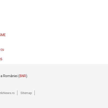
 SME
 cu
26
e a României (
BNR
).
BankNews.ro
Sitemap