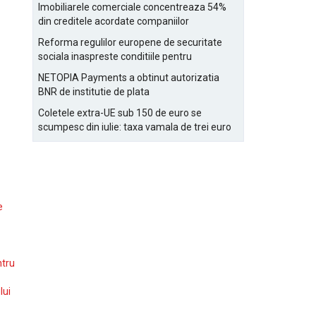
Bucurestiului
Imobiliarele comerciale concentreaza 54%
din creditele acordate companiilor
nefinanciare
Reforma regulilor europene de securitate
sociala inaspreste conditiile pentru
detasarea salariatilor
NETOPIA Payments a obtinut autorizatia
BNR de institutie de plata
Coletele extra-UE sub 150 de euro se
scumpesc din iulie: taxa vamala de trei euro
pe articol, adaugata la taxa logistica
e
ntru
lui