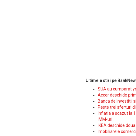
Ultimele stiri pe BankNew
SUA au cumparat yen
Accor deschide prim
Banca de Investitii 
Peste trei sferturi d
Inflatia a scazut la 
IMM-uri
IKEA deschide doua p
Imobiliarele comerc