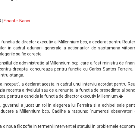
 |
Finante-Banci
a functia de director executiv al Millennium bcp, a declarat pentru Reute
ilor in cadrul adunarii generale a actionarilor de saptamana viitoar
egerile sa fie corecte.
nsiliul de administratie al Millennium bcp, care a fost ministru de finan
 centru-dreapta, concureaza pentru functie cu Carlos Santos Ferreira,
entru-stanga.
 la inceput", a declarat acesta in cadrul unui interviu acordat pentru Re
zia recenta a rivalului sau de a renunta la functia de presedinte al banc
tos, pentru a candida la functia de director executiv Millennium.�
i, guvernul a jucat un rol in alegerea lui Ferreira si a echipei sale pen
nducere a Millennium bcp, Cadilhe a raspuns: "numerosi observatori 
o noua filozofie in termenii interventiei statului in problemele econom