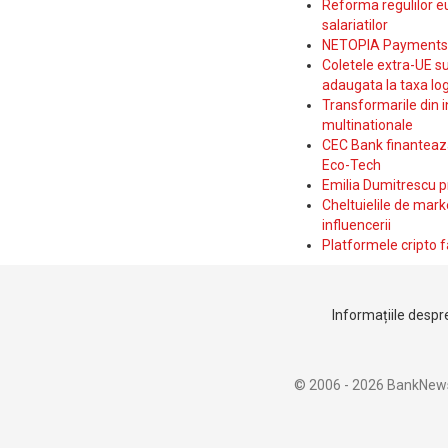
Reforma regulilor e
salariatilor
NETOPIA Payments a 
Coletele extra-UE su
adaugata la taxa log
Transformarile din i
multinationale
CEC Bank finanteaza 
Eco-Tech
Emilia Dumitrescu p
Cheltuielile de marke
influencerii
Platformele cripto f
Informațiile despre
© 2006 - 2026 BankNew