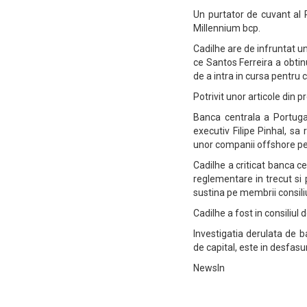
Un purtator de cuvant al P
Millennium bcp.
Cadilhe are de infruntat 
ce Santos Ferreira a obtinu
de a intra in cursa pentru 
Potrivit unor articole din 
Banca centrala a Portuga
executiv Filipe Pinhal, s
unor companii offshore pen
Cadilhe a criticat banca c
reglementare in trecut si 
sustina pe membrii consili
Cadilhe a fost in consiliul
Investigatia derulata de b
de capital, este in desfas
NewsIn