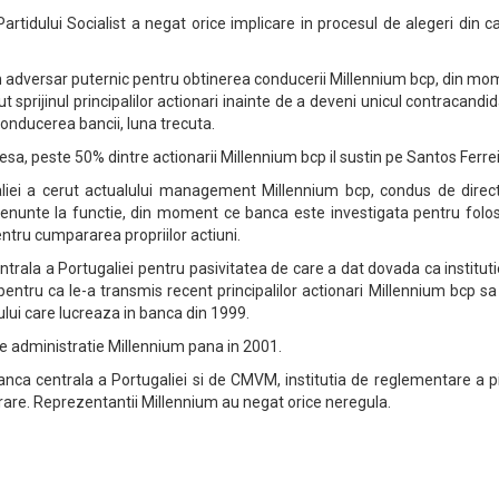
artidului Socialist a negat orice implicare in procesul de alegeri din c
un adversar puternic pentru obtinerea conducerii Millennium bcp, din m
t sprijinul principalilor actionari inainte de a deveni unicul contracandid
conducerea bancii, luna trecuta.
presa, peste 50% dintre actionarii Millennium bcp il sustin pe Santos Ferrei
liei a cerut actualului management Millennium bcp, condus de direct
a renunte la functie, din moment ce banca este investigata pentru folo
tru cumpararea propriilor actiuni.
entrala a Portugaliei pentru pasivitatea de care a dat dovada ca institut
pentru ca le-a transmis recent principalilor actionari Millennium bcp sa
ului care lucreaza in banca din 1999.
 de administratie Millennium pana in 2001.
anca centrala a Portugaliei si de CMVM, institutia de reglementare a p
urare. Reprezentantii Millennium au negat orice neregula.