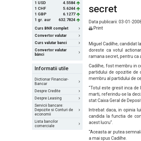
1 USD
4.5584
secret
1 CHF
5.6244
1 GBP
6.1277
1 gr. aur
632.7824
Data publicarii: 03-01-2008
Print
Curs BNR complet
Convertor valutar
Curs valutar banci
Miguel Cadilhe, candidat l
doreste ca votul actionar
Convertor valutar
bănci
ramana secret, pentru ca al
Cadilhe, fost membru in co
Informatii utile
partidului de opozitie de
membru al partidului de c
Dictionar Financiar-
Bancar
"Totul este gresit inca de
Despre Credite
marti, referindu-se la deci
Despre Leasing
stat Caixa Geral de Deposi
Servicii bancare:
Intrebat daca, in opinia lu
Depozite si Conturi de
economii
candida la functia de co
Lista bancilor
acest lucru".
comerciale
"Aceasta ar putea semnala 
a mai spus Cadilhe.