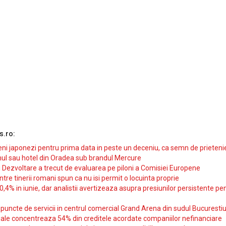
s.ro:
i japonezi pentru prima data in peste un deceniu, ca semn de prieteni
ul sau hotel din Oradea sub brandul Mercure
si Dezvoltare a trecut de evaluarea pe piloni a Comisiei Europene
intre tinerii romani spun ca nu isi permit o locuinta proprie
10,4% in iunie, dar analistii avertizeaza asupra presiunilor persistente pe
uncte de servicii in centrul comercial Grand Arena din sudul Bucurestiu
iale concentreaza 54% din creditele acordate companiilor nefinanciare