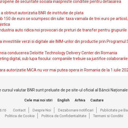
uropene de securitate sociala inaspreste conditiile pentru detasarea
obtinut autorizatia BNR de institutie de plata
b 150 de euro se scumpesc din iulie: taxa vamala de trei euro pe articol,
istica
ndustria auto ridica noi provocari de preturi de transfer pentru grupurile
investitiile verzi si digitale ale IMM-urilor din productie prin Programul
reia conducerea Deloitte Technology Delivery Center din Romania
ting digital, sub lupa fiscului: companiile trebuie sa justifice colaborarile
ara autorizatie MiCA nu vor mai putea opera in Romania de la 1 iulie 20
 cursul valutar BNR sunt preluate de pe site-ul oficial al Băncii Național
Cele mai noi stiri
English
Arhiva
Cautare
s.ro
Contact
Despre Noi
Dezabonare notificari
Publicitate pe 
Politica de Cookie
Politica de Confidentialitate
Termeni si Conditii