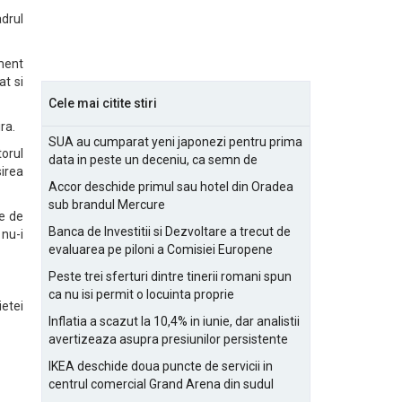
adrul
oment
at si
Cele mai citite stiri
ra.
SUA au cumparat yeni japonezi pentru prima
orul
data in peste un deceniu, ca semn de
sirea
prietenie
Accor deschide primul sau hotel din Oradea
sub brandul Mercure
ie de
Banca de Investitii si Dezvoltare a trecut de
 nu-i
evaluarea pe piloni a Comisiei Europene
Peste trei sferturi dintre tinerii romani spun
ca nu isi permit o locuinta proprie
ietei
Inflatia a scazut la 10,4% in iunie, dar analistii
avertizeaza asupra presiunilor persistente
pentru IMM-uri
IKEA deschide doua puncte de servicii in
centrul comercial Grand Arena din sudul