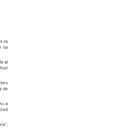
rs ca
e sa
te al
 fost
uters
ii de
tru a
cred
ice",