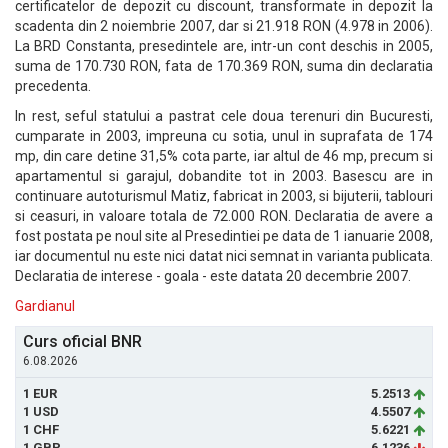
certificatelor de depozit cu discount, transformate in depozit la
scadenta din 2 noiembrie 2007, dar si 21.918 RON (4.978 in 2006).
La BRD Constanta, presedintele are, intr-un cont deschis in 2005,
suma de 170.730 RON, fata de 170.369 RON, suma din declaratia
precedenta.
In rest, seful statului a pastrat cele doua terenuri din Bucuresti,
cumparate in 2003, impreuna cu sotia, unul in suprafata de 174
mp, din care detine 31,5% cota parte, iar altul de 46 mp, precum si
apartamentul si garajul, dobandite tot in 2003. Basescu are in
continuare autoturismul Matiz, fabricat in 2003, si bijuterii, tablouri
si ceasuri, in valoare totala de 72.000 RON. Declaratia de avere a
fost postata pe noul site al Presedintiei pe data de 1 ianuarie 2008,
iar documentul nu este nici datat nici semnat in varianta publicata.
Declaratia de interese - goala - este datata 20 decembrie 2007.
Gardianul
Curs oficial BNR
6.08.2026
1 EUR
5.2513
1 USD
4.5507
1 CHF
5.6221
1 GBP
6.1236