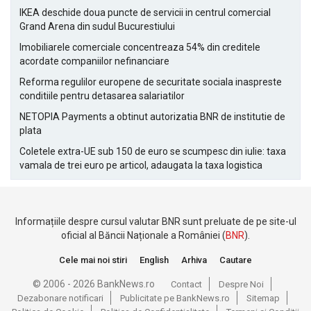
IKEA deschide doua puncte de servicii in centrul comercial
Grand Arena din sudul Bucurestiului
Imobiliarele comerciale concentreaza 54% din creditele
acordate companiilor nefinanciare
Reforma regulilor europene de securitate sociala inaspreste
conditiile pentru detasarea salariatilor
NETOPIA Payments a obtinut autorizatia BNR de institutie de
plata
Coletele extra-UE sub 150 de euro se scumpesc din iulie: taxa
vamala de trei euro pe articol, adaugata la taxa logistica
Informațiile despre cursul valutar BNR sunt preluate de pe site-ul
oficial al Băncii Naționale a României (
BNR
).
Cele mai noi stiri
English
Arhiva
Cautare
© 2006 - 2026 BankNews.ro
Contact
Despre Noi
Dezabonare notificari
Publicitate pe BankNews.ro
Sitemap