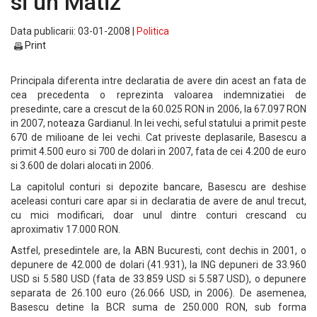
si un Matiz
Data publicarii: 03-01-2008 |
Politica
Print
Principala diferenta intre declaratia de avere din acest an fata de
cea precedenta o reprezinta valoarea indemnizatiei de
presedinte, care a crescut de la 60.025 RON in 2006, la 67.097 RON
in 2007, noteaza Gardianul. In lei vechi, seful statului a primit peste
670 de milioane de lei vechi. Cat priveste deplasarile, Basescu a
primit 4.500 euro si 700 de dolari in 2007, fata de cei 4.200 de euro
si 3.600 de dolari alocati in 2006.
La capitolul conturi si depozite bancare, Basescu are deshise
aceleasi conturi care apar si in declaratia de avere de anul trecut,
cu mici modificari, doar unul dintre conturi crescand cu
aproximativ 17.000 RON.
Astfel, presedintele are, la ABN Bucuresti, cont dechis in 2001, o
depunere de 42.000 de dolari (41.931), la ING depuneri de 33.960
USD si 5.580 USD (fata de 33.859 USD si 5.587 USD), o depunere
separata de 26.100 euro (26.066 USD, in 2006). De asemenea,
Basescu detine la BCR suma de 250.000 RON, sub forma