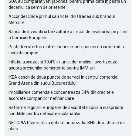
SUA au cumparat yeni japonezi pentru prima data in peste un
deceniu, ca semn de prietenie
Accor deschide primul sau hotel din Oradea sub brandul
Mercure
Banca de Investitii si Dezvoltare a trecut de evaluarea pe piloni
a Comisiei Europene
Peste trei sferturi dintre tinerii romani spun ca nu isi permit o
locuinta proprie
Inflatia a scazut la 10,4% in iunie, dar analistii avertizeaza
asupra presiunilor persistente pentru IMM-uri
IKEA deschide doua puncte de servicii in centrul comercial
Grand Arena din sudul Bucurestiului
Imobiliarele comerciale concentreaza 54% din creditele
acordate companiilor nefinanciare
Reforma regulilor europene de securitate sociala inaspreste
conditiile pentru detasarea salariatilor
NETOPIA Payments a obtinut autorizatia BNR de institutie de
plata