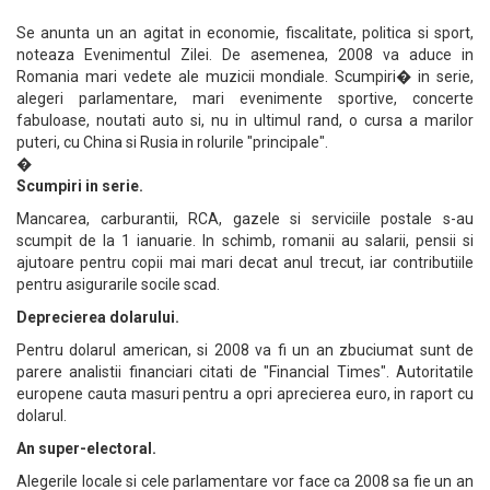
Se anunta un an agitat in economie, fiscalitate, politica si sport,
noteaza Evenimentul Zilei. De asemenea, 2008 va aduce in
Romania mari vedete ale muzicii mondiale. Scumpiri� in serie,
alegeri parlamentare, mari evenimente sportive, concerte
fabuloase, noutati auto si, nu in ultimul rand, o cursa a marilor
puteri, cu China si Rusia in rolurile "principale".
�
Scumpiri in serie.
Mancarea, carburantii, RCA, gazele si serviciile postale s-au
scumpit de la 1 ianuarie. In schimb, romanii au salarii, pensii si
ajutoare pentru copii mai mari decat anul trecut, iar contributiile
pentru asigurarile socile scad.
Deprecierea dolarului.
Pentru dolarul american, si 2008 va fi un an zbuciumat sunt de
parere analistii financiari citati de "Financial Times". Autoritatile
europene cauta masuri pentru a opri aprecierea euro, in raport cu
dolarul.
An super-electoral.
Alegerile locale si cele parlamentare vor face ca 2008 sa fie un an