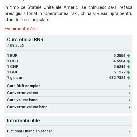
In timp ce Statele Unite ale Americii se chinuiesc sa-si refaca
prestigiul sifonat in "Operatiunea Irak", China si Rusia lupta pentru
sfarsitul lumii unipolare.
Evenimentul Zilei
Curs oficial BNR
7.08.2026
1 EUR
5.2554
1 USD
4.5584
1 CHF
5.6244
1 GBP
6.1277
1 gr. aur
632.7824
Curs BNR complet
Convertor valutar
Curs valutar banci
Convertor valutar bănci
Informatii utile
Dictionar Financiar-Bancar