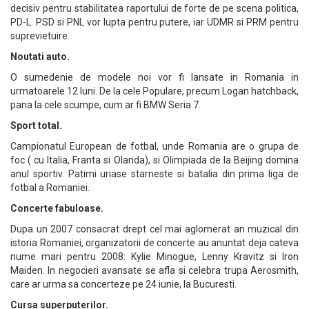
decisiv pentru stabilitatea raportului de forte de pe scena politica,
PD-L. PSD si PNL vor lupta pentru putere, iar UDMR si PRM pentru
suprevietuire.
Noutati auto.
O sumedenie de modele noi vor fi lansate in Romania in
urmatoarele 12 luni. De la cele Populare, precum Logan hatchback,
pana la cele scumpe, cum ar fi BMW Seria 7.
Sport total.
Campionatul European de fotbal, unde Romania are o grupa de
foc ( cu Italia, Franta si Olanda), si Olimpiada de la Beijing domina
anul sportiv. Patimi uriase starneste si batalia din prima liga de
fotbal a Romaniei.
Concerte fabuloase.
Dupa un 2007 consacrat drept cel mai aglomerat an muzical din
istoria Romaniei, organizatorii de concerte au anuntat deja cateva
nume mari pentru 2008: Kylie Minogue, Lenny Kravitz si Iron
Maiden. In negocieri avansate se afla si celebra trupa Aerosmith,
care ar urma sa concerteze pe 24 iunie, la Bucuresti.
Cursa superputerilor.