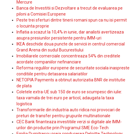
Mercure
Banca de Investitii si Dezvoltare a trecut de evaluarea pe
piloni a Comisiei Europene
Peste trei sferturi dintre tinerii romani spun ca nu isi permit
o locuinta proprie
Inflatia a scazut la 10,4% in iunie, dar analistii avertizeaza
asupra presiunilor persistente pentru IMM-uri
IKEA deschide doua puncte de servicii in centrul comercial
Grand Arena din sudul Bucurestiului
Imobiliarele comerciale concentreaza 54% din creditele
acordate companiilor nefinanciare
Reforma regulilor europene de securitate sociala inaspreste
conditiile pentru detasarea salariatilor
NETOPIA Payments a obtinut autorizatia BNR de institutie
de plata
Coletele extra-UE sub 150 de euro se scumpesc din iulie:
taxa vamala de trei euro pe articol, adaugata la taxa
logistica
Transformarile din industria auto ridica noi provocari de
preturi de transfer pentru grupurile multinationale
CEC Bank finanteaza investitiile verzi si digitale ale IMM-
urilor din productie prin Programul SME Eco-Tech
Emilia Dumitrescu preia conducerea Deloitte Technology