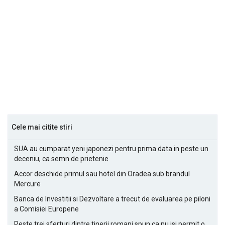
Cele mai citite stiri
SUA au cumparat yeni japonezi pentru prima data in peste un
deceniu, ca semn de prietenie
Accor deschide primul sau hotel din Oradea sub brandul
Mercure
Banca de Investitii si Dezvoltare a trecut de evaluarea pe piloni
a Comisiei Europene
Peste trei sferturi dintre tinerii romani spun ca nu isi permit o