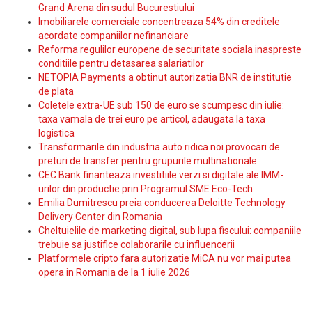
Grand Arena din sudul Bucurestiului
Imobiliarele comerciale concentreaza 54% din creditele
acordate companiilor nefinanciare
Reforma regulilor europene de securitate sociala inaspreste
conditiile pentru detasarea salariatilor
NETOPIA Payments a obtinut autorizatia BNR de institutie
de plata
Coletele extra-UE sub 150 de euro se scumpesc din iulie:
taxa vamala de trei euro pe articol, adaugata la taxa
logistica
Transformarile din industria auto ridica noi provocari de
preturi de transfer pentru grupurile multinationale
CEC Bank finanteaza investitiile verzi si digitale ale IMM-
urilor din productie prin Programul SME Eco-Tech
Emilia Dumitrescu preia conducerea Deloitte Technology
Delivery Center din Romania
Cheltuielile de marketing digital, sub lupa fiscului: companiile
trebuie sa justifice colaborarile cu influencerii
Platformele cripto fara autorizatie MiCA nu vor mai putea
opera in Romania de la 1 iulie 2026