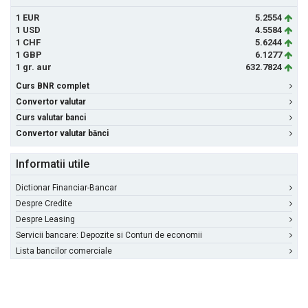
1 EUR
5.2554
1 USD
4.5584
1 CHF
5.6244
1 GBP
6.1277
1 gr. aur
632.7824
Curs BNR complet
Convertor valutar
Curs valutar banci
Convertor valutar bănci
Informatii utile
Dictionar Financiar-Bancar
Despre Credite
Despre Leasing
Servicii bancare: Depozite si Conturi de economii
Lista bancilor comerciale