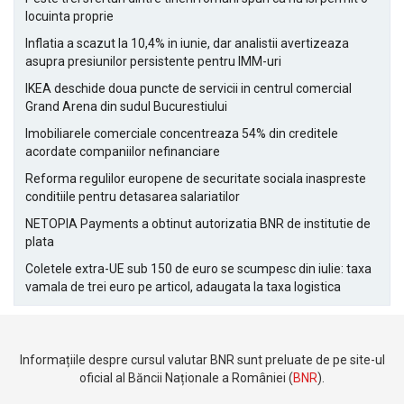
locuinta proprie
Inflatia a scazut la 10,4% in iunie, dar analistii avertizeaza
asupra presiunilor persistente pentru IMM-uri
IKEA deschide doua puncte de servicii in centrul comercial
Grand Arena din sudul Bucurestiului
Imobiliarele comerciale concentreaza 54% din creditele
acordate companiilor nefinanciare
Reforma regulilor europene de securitate sociala inaspreste
conditiile pentru detasarea salariatilor
NETOPIA Payments a obtinut autorizatia BNR de institutie de
plata
Coletele extra-UE sub 150 de euro se scumpesc din iulie: taxa
vamala de trei euro pe articol, adaugata la taxa logistica
Informațiile despre cursul valutar BNR sunt preluate de pe site-ul
oficial al Băncii Naționale a României (
BNR
).