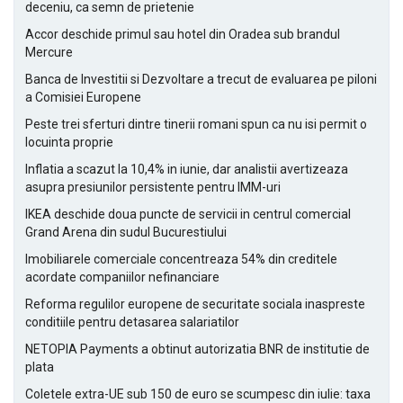
deceniu, ca semn de prietenie
Accor deschide primul sau hotel din Oradea sub brandul
Mercure
Banca de Investitii si Dezvoltare a trecut de evaluarea pe piloni
a Comisiei Europene
Peste trei sferturi dintre tinerii romani spun ca nu isi permit o
locuinta proprie
Inflatia a scazut la 10,4% in iunie, dar analistii avertizeaza
asupra presiunilor persistente pentru IMM-uri
IKEA deschide doua puncte de servicii in centrul comercial
Grand Arena din sudul Bucurestiului
Imobiliarele comerciale concentreaza 54% din creditele
acordate companiilor nefinanciare
Reforma regulilor europene de securitate sociala inaspreste
conditiile pentru detasarea salariatilor
NETOPIA Payments a obtinut autorizatia BNR de institutie de
plata
Coletele extra-UE sub 150 de euro se scumpesc din iulie: taxa