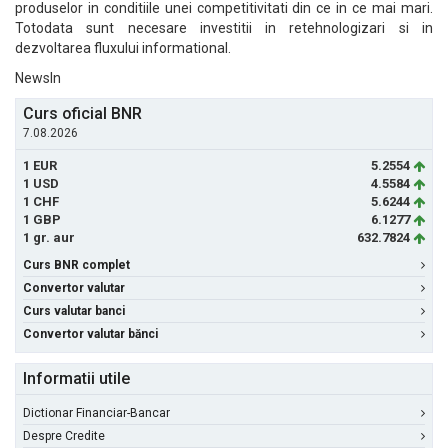
produselor in conditiile unei competitivitati din ce in ce mai mari.
Totodata sunt necesare investitii in retehnologizari si in
dezvoltarea fluxului informational.
NewsIn
Curs oficial BNR
7.08.2026
1 EUR
5.2554
1 USD
4.5584
1 CHF
5.6244
1 GBP
6.1277
1 gr. aur
632.7824
Curs BNR complet
Convertor valutar
Curs valutar banci
Convertor valutar bănci
Informatii utile
Dictionar Financiar-Bancar
Despre Credite