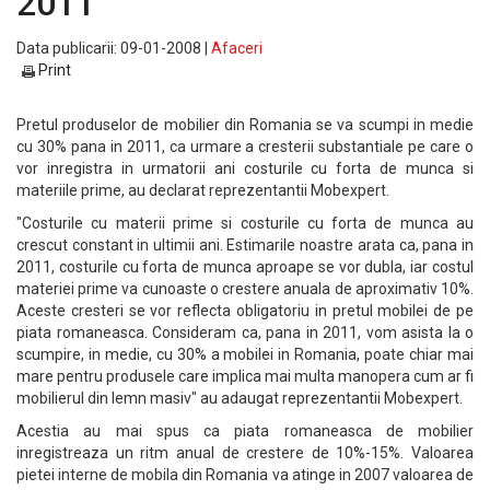
2011
Data publicarii: 09-01-2008 |
Afaceri
Print
Pretul produselor de mobilier din Romania se va scumpi in medie
cu 30% pana in 2011, ca urmare a cresterii substantiale pe care o
vor inregistra in urmatorii ani costurile cu forta de munca si
materiile prime, au declarat reprezentantii Mobexpert.
"Costurile cu materii prime si costurile cu forta de munca au
crescut constant in ultimii ani. Estimarile noastre arata ca, pana in
2011, costurile cu forta de munca aproape se vor dubla, iar costul
materiei prime va cunoaste o crestere anuala de aproximativ 10%.
Aceste cresteri se vor reflecta obligatoriu in pretul mobilei de pe
piata romaneasca. Consideram ca, pana in 2011, vom asista la o
scumpire, in medie, cu 30% a mobilei in Romania, poate chiar mai
mare pentru produsele care implica mai multa manopera cum ar fi
mobilierul din lemn masiv" au adaugat reprezentantii Mobexpert.
Acestia au mai spus ca piata romaneasca de mobilier
inregistreaza un ritm anual de crestere de 10%-15%. Valoarea
pietei interne de mobila din Romania va atinge in 2007 valoarea de