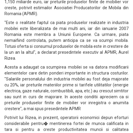
1,150 miliarde euro, iar preturile produselor finite de mobilier vor
creste, potrivit estimailor Asociatiei Producatorilor de Mobila din
Romania (APMR).
"Este o realitate faptul ca piata produselor realizate in industria
mobilei este liberalizata de mai multi ani, iar din ianuarie 2007
Romania este membra a Uniunii Europene. Ca urmare, piata
nemaifiind controlata, putem anticipa ca se va scumpi mobila.
Totusi oferta si consumul produselor de mobila este in crestere de
la un an la altul", a declarat presedintele executiv al APMR, Aurel
Rizea.
Acesta a adaugat ca scumpirea mobilei se va datora modificarii
elementelor care detin ponderi importante in structura costurilor.
"Salariile personalului din industria mobilei au fost deja majorate
cu 20%, iar preturile materiilor prime si tarifele utilitatilor (energie
electrica, gaze naturale, combustibili, apa, etc.) au crescut simtitor
sau sunt in curs de majorare. In aceste conditii apreciem ca si
preturile produselor finite de mobilier vor inregistra o anumita
crestere", a mai spus presedintele APMR
Potrivit lui Rizea, in prezent, operatorii economici depun eforturi
considerabile pentru� mentinerea fortei de munca calificata in
tara si pentru a creste productivitatea muncii si calitatea