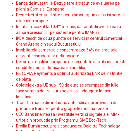
Banca de Investitii si Dezvoltare a trecut de evaluarea pe
piloni a Comisiei Europene
Peste trei sferturi dintre tinerii romani spun ca nu isi permit
o locuinta proprie
Inflatia a scazut la 10,4% in iunie, dar analistii avertizeaza
asupra presiunilor persistente pentru IMM-uri
IKEA deschide doua puncte de servicii in centrul comercial
Grand Arena din sudul Bucurestiului
Imobiliarele comerciale concentreaza 54% din creditele
acordate companiilor nefinanciare
Reforma regulilor europene de securitate sociala inaspreste
conditiile pentru detasarea salariatilor
NETOPIA Payments a obtinut autorizatia BNR de institutie
de plata
Coletele extra-UE sub 150 de euro se scumpesc din iulie:
taxa vamala de trei euro pe articol, adaugata la taxa
logistica
Transformarile din industria auto ridica noi provocari de
preturi de transfer pentru grupurile multinationale
CEC Bank finanteaza investitiile verzi si digitale ale IMM-
urilor din productie prin Programul SME Eco-Tech
Emilia Dumitrescu preia conducerea Deloitte Technology