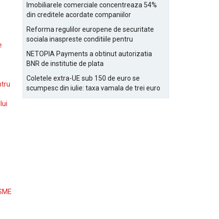
Bucurestiului
Imobiliarele comerciale concentreaza 54%
din creditele acordate companiilor
nefinanciare
Reforma regulilor europene de securitate
sociala inaspreste conditiile pentru
e
detasarea salariatilor
NETOPIA Payments a obtinut autorizatia
BNR de institutie de plata
Coletele extra-UE sub 150 de euro se
ntru
scumpesc din iulie: taxa vamala de trei euro
pe articol, adaugata la taxa logistica
lui
 SME