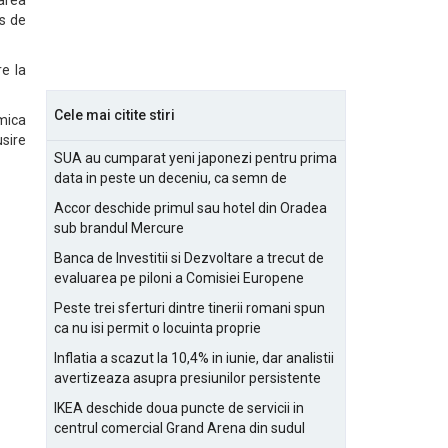
area
us de
re la
Cele mai citite stiri
mica
usire
SUA au cumparat yeni japonezi pentru prima
data in peste un deceniu, ca semn de
prietenie
Accor deschide primul sau hotel din Oradea
sub brandul Mercure
Banca de Investitii si Dezvoltare a trecut de
evaluarea pe piloni a Comisiei Europene
Peste trei sferturi dintre tinerii romani spun
ca nu isi permit o locuinta proprie
Inflatia a scazut la 10,4% in iunie, dar analistii
avertizeaza asupra presiunilor persistente
pentru IMM-uri
IKEA deschide doua puncte de servicii in
centrul comercial Grand Arena din sudul