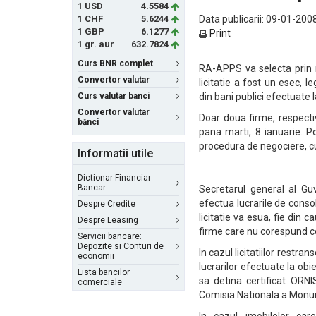
1 USD
4.5584
1 CHF
5.6244
Data publicarii: 09-01-2008
1 GBP
6.1277
Print
1 gr. aur
632.7824
Curs BNR complet
RA-APPS va selecta prin n
Convertor valutar
licitatie a fost un esec, l
Curs valutar banci
din bani publici efectuate 
Convertor valutar
Doar doua firme, respecti
bănci
pana marti, 8 ianuarie. Po
procedura de negociere, cu
Informatii utile
Dictionar Financiar-
Bancar
Secretarul general al Guve
efectua lucrarile de consol
Despre Credite
licitatie va esua, fie din 
Despre Leasing
firme care nu corespund ce
Servicii bancare:
Depozite si Conturi de
In cazul licitatiilor restra
economii
lucrarilor efectuate la ob
Lista bancilor
sa detina certificat ORNI
comerciale
Comisia Nationala a Monumen