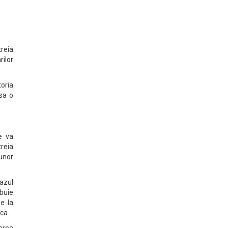
treia
rilor
toria
isa o
re va
treia
 unor
cazul
ebuie
e la
ca.