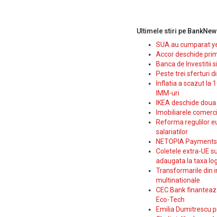
Ultimele stiri pe BankNew
SUA au cumparat yen
Accor deschide prim
Banca de Investitii 
Peste trei sferturi d
Inflatia a scazut la 
IMM-uri
IKEA deschide doua p
Imobiliarele comerc
Reforma regulilor e
salariatilor
NETOPIA Payments a 
Coletele extra-UE su
adaugata la taxa log
Transformarile din i
multinationale
CEC Bank finanteaza 
Eco-Tech
Emilia Dumitrescu p