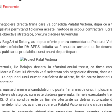
 |
Economie
egociere directa firma care va consolida Palatul Victoria, dupa ce a 
egislatia permitand folosirea acestei metode in scopul contractarii lucra
la obiective strategice, precum cladirea Guvernului.
v Bog'Art si Rotary, au depus oferte pentru consolidarea Palatului Vic
trivit oficialilor RA-APPS, licitatia va fi anulata, urmand sa fie desch
 publicarea prealabila a unui anunt de participare.
rnului, Ilie Bolojan, declara, la sfarsitul anului trecut, ca firma ca
idare a Palatului Victoria va fi selectata prin negocierie directa, daca a 
cauza depunerii unui numar insuficient de oferte, fie din cauza inscrierii
rintelor.
nse, numarul minim al candidatilor nu poate fi mai mic de cinci. In plus, in 
iectivele strategice, cum este cladirea guvernului, firmele executante tr
SS. O alta conditie este ca firmele ofertante sa detina autorizatie d
telor Istorice, avand in vedere ca Palatul Victoria este o cladire istori