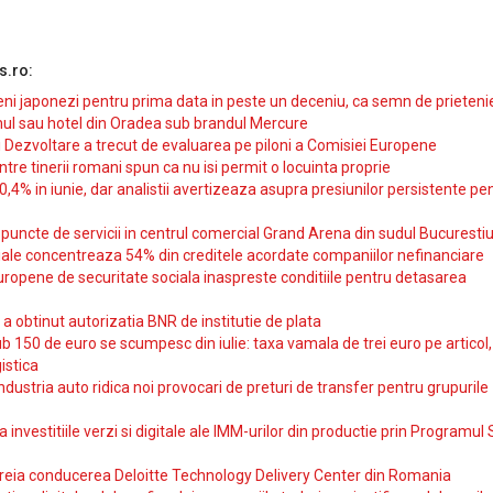
s.ro:
i japonezi pentru prima data in peste un deceniu, ca semn de prieteni
ul sau hotel din Oradea sub brandul Mercure
si Dezvoltare a trecut de evaluarea pe piloni a Comisiei Europene
intre tinerii romani spun ca nu isi permit o locuinta proprie
10,4% in iunie, dar analistii avertizeaza asupra presiunilor persistente pe
uncte de servicii in centrul comercial Grand Arena din sudul Bucurestiu
iale concentreaza 54% din creditele acordate companiilor nefinanciare
uropene de securitate sociala inaspreste conditiile pentru detasarea
obtinut autorizatia BNR de institutie de plata
b 150 de euro se scumpesc din iulie: taxa vamala de trei euro pe articol,
istica
ndustria auto ridica noi provocari de preturi de transfer pentru grupurile
investitiile verzi si digitale ale IMM-urilor din productie prin Programul
reia conducerea Deloitte Technology Delivery Center din Romania