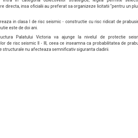
 intra in categoria obiectivelor strategice, legea permite select
e directa, insa oficialii au preferat sa organizeze licitatii "pentru un pl
reaza in clasa I de risc seismic - constructie cu risc ridicat de prabusi
tie este de doi ani.
ructura Palatului Victoria va ajunge la nivelul de protectie seis
or de risc seismic II - III, ceea ce inseamna ca probabilitatea de prab
e structurale nu afecteaza semnificativ siguranta cladirii.