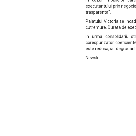
In cazul imobilelor care
executantului prin negocier
trasparenta".
Palatului Victoria se incad
cutremure. Durata de execu
In urma consolidarii, st
corespunzator coeficientel
este redusa, iar degradaril
NewsIn