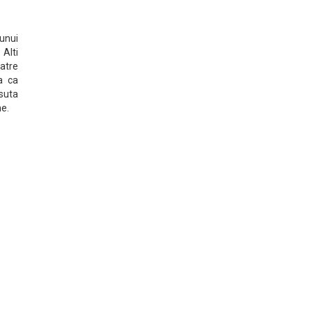
 unui
 Alti
atre
a ca
 suta
ne.