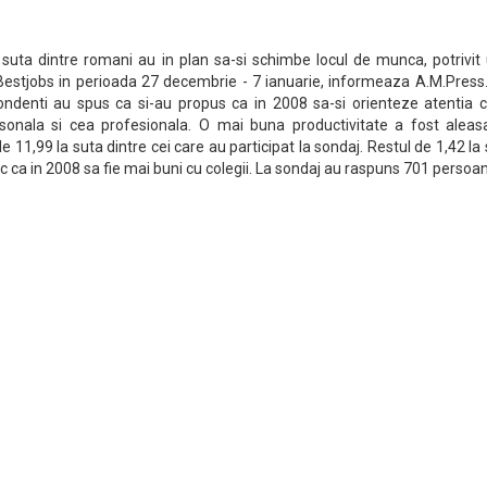
 suta dintre romani au in plan sa-si schimbe locul de munca, potrivit
 Bestjobs in perioada 27 decembrie - 7 ianuarie, informeaza A.M.Press.
ondenti au spus ca si-au propus ca in 2008 sa-si orienteze atentia c
ersonala si cea profesionala. O mai buna productivitate a fost aleas
 11,99 la suta dintre cei care au participat la sondaj. Restul de 1,42 la
esc ca in 2008 sa fie mai buni cu colegii. La sondaj au raspuns 701 persoa