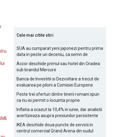
e
Cele mai citite stiri
SUA au cumparat yeni japonezi pentru prima
ntru
data in peste un deceniu, ca semn de
prietenie
lui
Accor deschide primul sau hotel din Oradea
sub brandul Mercure
Banca de Investitii si Dezvoltare a trecut de
evaluarea pe piloni a Comisiei Europene
Peste trei sferturi dintre tinerii romani spun
ca nu isi permit o locuinta proprie
Inflatia a scazut la 10,4% in iunie, dar analistii
avertizeaza asupra presiunilor persistente
 SME
pentru IMM-uri
IKEA deschide doua puncte de servicii in
centrul comercial Grand Arena din sudul
 cu