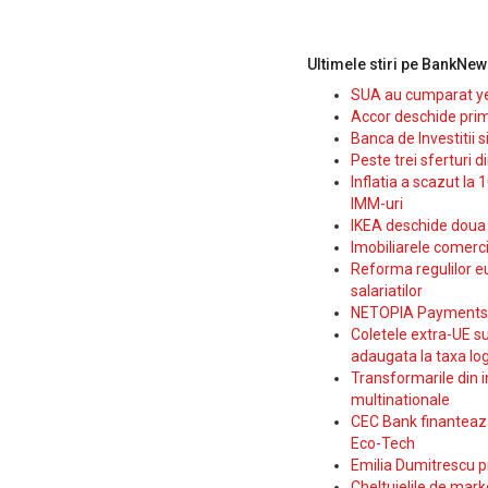
Ultimele stiri pe BankNew
SUA au cumparat yen
Accor deschide prim
Banca de Investitii 
Peste trei sferturi d
Inflatia a scazut la 
IMM-uri
IKEA deschide doua p
Imobiliarele comerc
Reforma regulilor e
salariatilor
NETOPIA Payments a 
Coletele extra-UE su
adaugata la taxa log
Transformarile din i
multinationale
CEC Bank finanteaza 
Eco-Tech
Emilia Dumitrescu p
Cheltuielile de marke