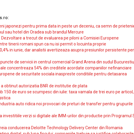
s.ro:
i japonezi pentru prima data in peste un deceniu, ca semn de prieteni
ul sau hotel din Oradea sub brandul Mercure
si Dezvoltare a trecut de evaluarea pe piloni a Comisiei Europene
intre tinerii romani spun ca nu isi permit o locuinta proprie
10,4% in iunie, dar analistii avertizeaza asupra presiunilor persistente pe
uncte de servicii in centrul comercial Grand Arena din sudul Bucurestiu
iale concentreaza 54% din creditele acordate companiilor nefinanciare
uropene de securitate sociala inaspreste conditiile pentru detasarea
obtinut autorizatia BNR de institutie de plata
b 150 de euro se scumpesc din iulie: taxa vamala de trei euro pe articol,
istica
ndustria auto ridica noi provocari de preturi de transfer pentru grupurile
investitiile verzi si digitale ale IMM-urilor din productie prin Programul
reia conducerea Deloitte Technology Delivery Center din Romania
ting digital, sub lupa fiscului: companiile trebuie sa justifice colaborarile