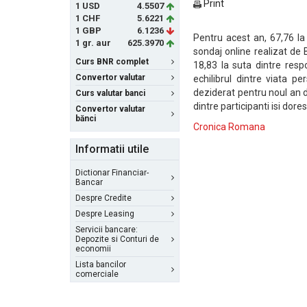
Print
1 USD
4.5507
1 CHF
5.6221
1 GBP
6.1236
Pentru acest an, 67,76 la
1 gr. aur
625.3970
sondaj online realizat de
Curs BNR complet
18,83 la suta dintre resp
Convertor valutar
echilibrul dintre viata p
deziderat pentru noul an de
Curs valutar banci
dintre participanti isi dor
Convertor valutar
bănci
Cronica Romana
Informatii utile
Dictionar Financiar-
Bancar
Despre Credite
Despre Leasing
Servicii bancare:
Depozite si Conturi de
economii
Lista bancilor
comerciale