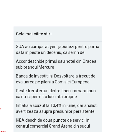
Cele mai citite stiri
SUA au cumparat yeni japonezi pentru prima
data in peste un deceniu, ca semn de
prietenie
Accor deschide primul sau hotel din Oradea
sub brandul Mercure
Banca de Investitii si Dezvoltare a trecut de
evaluarea pe piloni a Comisiei Europene
Peste trei sferturi dintre tinerii romani spun
ca nu isi permit o locuinta proprie
Inflatia a scazut la 10,4% in iunie, dar analistii
e
avertizeaza asupra presiunilor persistente
pentru IMM-uri
IKEA deschide doua puncte de servicii in
centrul comercial Grand Arena din sudul