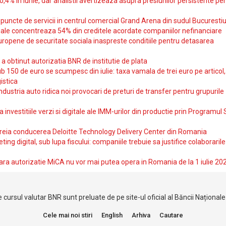
10,4% in iunie, dar analistii avertizeaza asupra presiunilor persistente pe
uncte de servicii in centrul comercial Grand Arena din sudul Bucurestiu
iale concentreaza 54% din creditele acordate companiilor nefinanciare
uropene de securitate sociala inaspreste conditiile pentru detasarea
obtinut autorizatia BNR de institutie de plata
b 150 de euro se scumpesc din iulie: taxa vamala de trei euro pe articol,
istica
ndustria auto ridica noi provocari de preturi de transfer pentru grupurile
investitiile verzi si digitale ale IMM-urilor din productie prin Programul
reia conducerea Deloitte Technology Delivery Center din Romania
ting digital, sub lupa fiscului: companiile trebuie sa justifice colaborarile
ara autorizatie MiCA nu vor mai putea opera in Romania de la 1 iulie 20
 cursul valutar BNR sunt preluate de pe site-ul oficial al Băncii Național
Cele mai noi stiri
English
Arhiva
Cautare