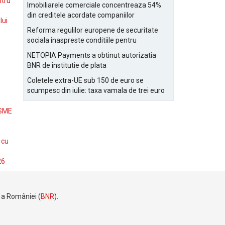
Bucurestiului
ntru
Imobiliarele comerciale concentreaza 54%
din creditele acordate companiilor
lui
nefinanciare
Reforma regulilor europene de securitate
sociala inaspreste conditiile pentru
detasarea salariatilor
NETOPIA Payments a obtinut autorizatia
BNR de institutie de plata
Coletele extra-UE sub 150 de euro se
scumpesc din iulie: taxa vamala de trei euro
pe articol, adaugata la taxa logistica
 SME
 cu
26
e a României (
BNR
).