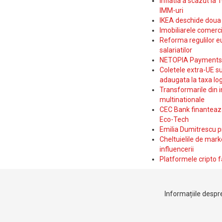
Inflatia a scazut la 
IMM-uri
IKEA deschide doua p
Imobiliarele comerc
Reforma regulilor e
salariatilor
NETOPIA Payments a 
Coletele extra-UE su
adaugata la taxa log
Transformarile din i
multinationale
CEC Bank finanteaza 
Eco-Tech
Emilia Dumitrescu p
Cheltuielile de marke
influencerii
Platformele cripto f
Informațiile despre