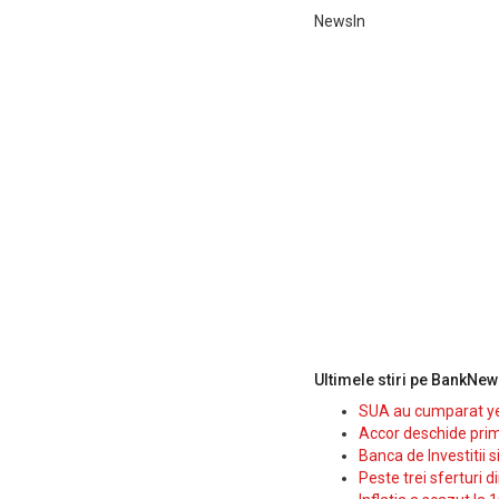
NewsIn
Ultimele stiri pe BankNew
SUA au cumparat yen
Accor deschide prim
Banca de Investitii 
Peste trei sferturi d