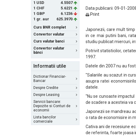
1 USD
4.5507
1 CHF
5.6221
Data publicarii: 09-01-2008
1 GBP
6.1236
Print
1 gr. aur
625.3970
Curs BNR complet
Japonezii, care mult timp 
Convertor valutar
in ce mai putini bani, r
Curs valutar banci
studiu publicat miercuri, 
Convertor valutar
Potrivit statisticilor, ceta
bănci
1997.
Informatii utile
Datele din 2007 nu au fo
"Salariile au scazut in curs
Dictionar Financiar-
Bancar
asupra ratei economisiril
datele.
Despre Credite
Despre Leasing
"Nu se cunoaste impactul e
Servicii bancare:
de scadere a acesteia va c
Depozite si Conturi de
economii
Japonezii se mandreau acum
Lista bancilor
o rata de economisire in 
comerciale
Cativa ani de recesiune ec
de referinta, foarte joasa 