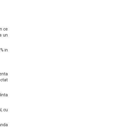
in ce
a un
4% in
uenta
ectat
dinta
l, cu
banda