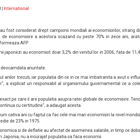
 |
International
au fost considerat drept campionii mondiali ai economisirilor, strang d
ata de economisire a acestora scazand cu peste 70% in zece ani, arat
informeaza AFP.
tenii japonezi au economisit doar 3,2% din venitul lor in 2006, fata de 11,
st deocamdata anuntate.
ul anilor trecuti, iar populatia din ce in ce mai imbatranita a avut o infl
or", a explicat un responsabil al organismului guvernamental ce a col
xact pe care il are populatia asupra ratei globale de economisire. Ten
ontinua cu certitudine", a adaugat acesta.
 cativa ani cu faptul ca fac cele mai mari economisiri la nivel mondia
medie de 23% in 1975.
onomica si de deflatie au afectat de asemenea salariile, in timp ce do
in Japonia, nu a incurajat populatia sa faca economii.