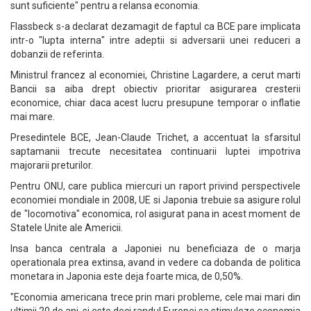
sunt suficiente" pentru a relansa economia.
Flassbeck s-a declarat dezamagit de faptul ca BCE pare implicata
intr-o "lupta interna" intre adeptii si adversarii unei reduceri a
dobanzii de referinta.
Ministrul francez al economiei, Christine Lagardere, a cerut marti
Bancii sa aiba drept obiectiv prioritar asigurarea cresterii
economice, chiar daca acest lucru presupune temporar o inflatie
mai mare.
Presedintele BCE, Jean-Claude Trichet, a accentuat la sfarsitul
saptamanii trecute necesitatea continuarii luptei impotriva
majorarii preturilor.
Pentru ONU, care publica miercuri un raport privind perspectivele
economiei mondiale in 2008, UE si Japonia trebuie sa asigure rolul
de "locomotiva" economica, rol asigurat pana in acest moment de
Statele Unite ale Americii.
Insa banca centrala a Japoniei nu beneficiaza de o marja
operationala prea extinsa, avand in vedere ca dobanda de politica
monetara in Japonia este deja foarte mica, de 0,50%.
"Economia americana trece prin mari probleme, cele mai mari din