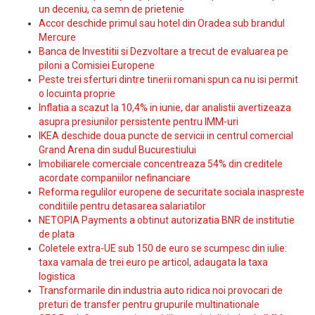
un deceniu, ca semn de prietenie
Accor deschide primul sau hotel din Oradea sub brandul
Mercure
Banca de Investitii si Dezvoltare a trecut de evaluarea pe
piloni a Comisiei Europene
Peste trei sferturi dintre tinerii romani spun ca nu isi permit
o locuinta proprie
Inflatia a scazut la 10,4% in iunie, dar analistii avertizeaza
asupra presiunilor persistente pentru IMM-uri
IKEA deschide doua puncte de servicii in centrul comercial
Grand Arena din sudul Bucurestiului
Imobiliarele comerciale concentreaza 54% din creditele
acordate companiilor nefinanciare
Reforma regulilor europene de securitate sociala inaspreste
conditiile pentru detasarea salariatilor
NETOPIA Payments a obtinut autorizatia BNR de institutie
de plata
Coletele extra-UE sub 150 de euro se scumpesc din iulie:
taxa vamala de trei euro pe articol, adaugata la taxa
logistica
Transformarile din industria auto ridica noi provocari de
preturi de transfer pentru grupurile multinationale