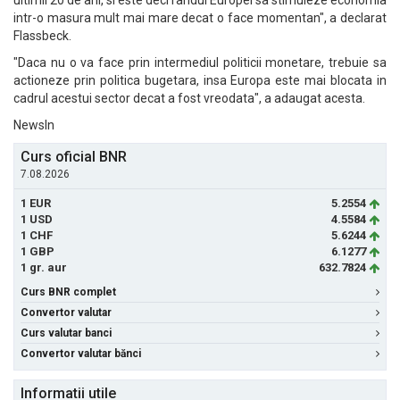
ultimii 20 de ani, si este deci randul Europei sa stimuleze economia
intr-o masura mult mai mare decat o face momentan", a declarat
Flassbeck.
"Daca nu o va face prin intermediul politicii monetare, trebuie sa
actioneze prin politica bugetara, insa Europa este mai blocata in
cadrul acestui sector decat a fost vreodata", a adaugat acesta.
NewsIn
Curs oficial BNR
7.08.2026
1 EUR
5.2554
1 USD
4.5584
1 CHF
5.6244
1 GBP
6.1277
1 gr. aur
632.7824
Curs BNR complet
Convertor valutar
Curs valutar banci
Convertor valutar bănci
Informatii utile