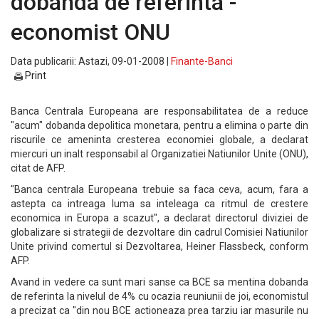
dobanda de referinta -
economist ONU
Data publicarii: Astazi, 09-01-2008 |
Finante-Banci
Print
Banca Centrala Europeana are responsabilitatea de a reduce
"acum" dobanda depolitica monetara, pentru a elimina o parte din
riscurile ce ameninta cresterea economiei globale, a declarat
miercuri un inalt responsabil al Organizatiei Natiunilor Unite (ONU),
citat de AFP.
"Banca centrala Europeana trebuie sa faca ceva, acum, fara a
astepta ca intreaga luma sa inteleaga ca ritmul de crestere
economica in Europa a scazut", a declarat directorul diviziei de
globalizare si strategii de dezvoltare din cadrul Comisiei Natiunilor
Unite privind comertul si Dezvoltarea, Heiner Flassbeck, conform
AFP.
Avand in vedere ca sunt mari sanse ca BCE sa mentina dobanda
de referinta la nivelul de 4% cu ocazia reuniunii de joi, economistul
a precizat ca "din nou BCE actioneaza prea tarziu iar masurile nu