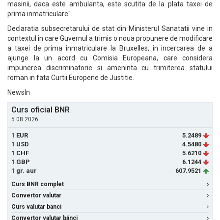
masinii, daca este ambulanta, este scutita de la plata taxei de
prima inmatriculare".
Declaratia subsecretarului de stat din Ministerul Sanatatii vine in
contextul in care Guvernul a trimis o noua propunere de modificare
a taxei de prima inmatriculare la Bruxelles, in incercarea de a
ajunge la un acord cu Comisia Europeana, care considera
impunerea discriminatorie si ameninta cu trimiterea statului
roman in fata Curtii Europene de Justitie.
NewsIn
Curs oficial BNR
5.08.2026
1 EUR
5.2489
1 USD
4.5480
1 CHF
5.6210
1 GBP
6.1244
1 gr. aur
607.9521
Curs BNR complet
Convertor valutar
Curs valutar banci
Convertor valutar bănci