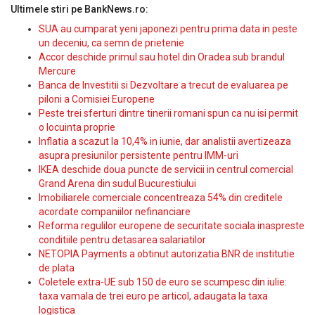
Ultimele stiri pe BankNews.ro:
SUA au cumparat yeni japonezi pentru prima data in peste
un deceniu, ca semn de prietenie
Accor deschide primul sau hotel din Oradea sub brandul
Mercure
Banca de Investitii si Dezvoltare a trecut de evaluarea pe
piloni a Comisiei Europene
Peste trei sferturi dintre tinerii romani spun ca nu isi permit
o locuinta proprie
Inflatia a scazut la 10,4% in iunie, dar analistii avertizeaza
asupra presiunilor persistente pentru IMM-uri
IKEA deschide doua puncte de servicii in centrul comercial
Grand Arena din sudul Bucurestiului
Imobiliarele comerciale concentreaza 54% din creditele
acordate companiilor nefinanciare
Reforma regulilor europene de securitate sociala inaspreste
conditiile pentru detasarea salariatilor
NETOPIA Payments a obtinut autorizatia BNR de institutie
de plata
Coletele extra-UE sub 150 de euro se scumpesc din iulie:
taxa vamala de trei euro pe articol, adaugata la taxa
logistica