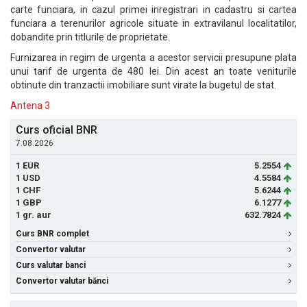
carte funciara, in cazul primei inregistrari in cadastru si cartea
funciara a terenurilor agricole situate in extravilanul localitatilor,
dobandite prin titlurile de proprietate.
Furnizarea in regim de urgenta a acestor servicii presupune plata
unui tarif de urgenta de 480 lei. Din acest an toate veniturile
obtinute din tranzactii imobiliare sunt virate la bugetul de stat.
Antena 3
Curs oficial BNR
7.08.2026
1 EUR
5.2554
1 USD
4.5584
1 CHF
5.6244
1 GBP
6.1277
1 gr. aur
632.7824
Curs BNR complet
Convertor valutar
Curs valutar banci
Convertor valutar bănci