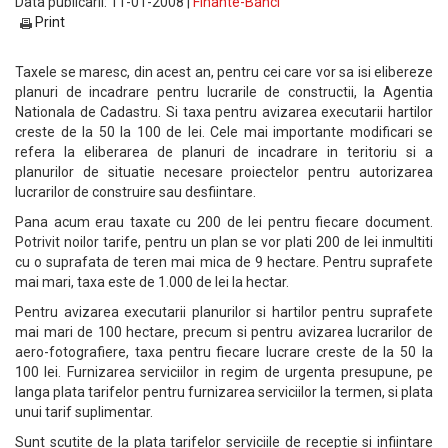
Data publicarii: 11-01-2008 |
Finante-Banci
Print
Taxele se maresc, din acest an, pentru cei care vor sa isi elibereze
planuri de incadrare pentru lucrarile de constructii, la Agentia
Nationala de Cadastru. Si taxa pentru avizarea executarii hartilor
creste de la 50 la 100 de lei. Cele mai importante modificari se
refera la eliberarea de planuri de incadrare in teritoriu si a
planurilor de situatie necesare proiectelor pentru autorizarea
lucrarilor de construire sau desfiintare.
Pana acum erau taxate cu 200 de lei pentru fiecare document.
Potrivit noilor tarife, pentru un plan se vor plati 200 de lei inmultiti
cu o suprafata de teren mai mica de 9 hectare. Pentru suprafete
mai mari, taxa este de 1.000 de lei la hectar.
Pentru avizarea executarii planurilor si hartilor pentru suprafete
mai mari de 100 hectare, precum si pentru avizarea lucrarilor de
aero-fotografiere, taxa pentru fiecare lucrare creste de la 50 la
100 lei. Furnizarea serviciilor in regim de urgenta presupune, pe
langa plata tarifelor pentru furnizarea serviciilor la termen, si plata
unui tarif suplimentar.
Sunt scutite de la plata tarifelor serviciile de receptie si infiintare