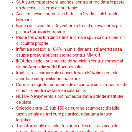
SUA au cumparat yeni japonezi pentru prima data in peste
un deceniu, ca semn de prietenie
Accor deschide primul sau hotel din Oradea sub brandul
Mercure
Banca de Investitii si Dezvoltare a trecut de evaluarea pe
piloni a Comisiei Europene
Peste trei sferturi dintre tinerii romani spun ca nu isi permit
o locuinta proprie
Inflatia a scazut la 10,4% in iunie, dar analistii avertizeaza
asupra presiunilor persistente pentru IMM-uri
IKEA deschide doua puncte de servicii in centrul comercial
Grand Arena din sudul Bucurestiului
Imobiliarele comerciale concentreaza 54% din creditele
acordate companiilor nefinanciare
Reforma regulilor europene de securitate sociala inaspreste
conditiile pentru detasarea salariatilor
NETOPIA Payments a obtinut autorizatia BNR de institutie
de plata
Coletele extra-UE sub 150 de euro se scumpesc din iulie:
taxa vamala de trei euro pe articol, adaugata la taxa
logistica
Transformarile din industria auto ridica noi provocari de
preturi de transfer pentru grupurile multinationale