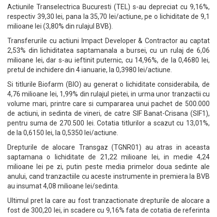
Actiunile Transelectrica Bucuresti (TEL) s-au depreciat cu 9,16%,
respectiv 39,30 lei, pana la 35,70 lei/actiune, pe o lichiditate de 9,1
milioane lei (3,80% din rulajul BVB).
Transferurile cu actiuni Impact Developer & Contractor au captat
2,53% din lichiditatea saptamanala a bursei, cu un rulaj de 6,06
milioane lei, dar s-au ieftinit puternic, cu 14,96%, de la 0,4680 lei,
pretul de inchidere din 4 ianuarie, la 0,3980 lei/actiune.
Si titlurile Biofarm (BIO) au generat o lichiditate considerabila, de
4,76 milioane lei, 1,99% din rulajul pietei, in urma unor tranzactii cu
volume mari, printre care si cumpararea unui pachet de 500.000
de actiuni, in sedinta de vineri, de catre SIF Banat-Crisana (SIF1),
pentru suma de 270.500 lei. Cotatia titlurilor a scazut cu 13,01%,
de la 0,6150 lei, la 0,5350 lei/actiune.
Drepturile de alocare Transgaz (TGNR01) au atras in aceasta
saptamana o lichiditate de 21,22 milioane lei, in medie 4,24
milioane lei pe zi, putin peste media primelor doua sedinte ale
anului, cand tranzactiile cu aceste instrumente in premiera la BVB
au insumat 4,08 milioane lei/sedinta.
Ultimul pret la care au fost tranzactionate drepturile de alocare a
fost de 300,20 lei, in scadere cu 9,16% fata de cotatia de referinta