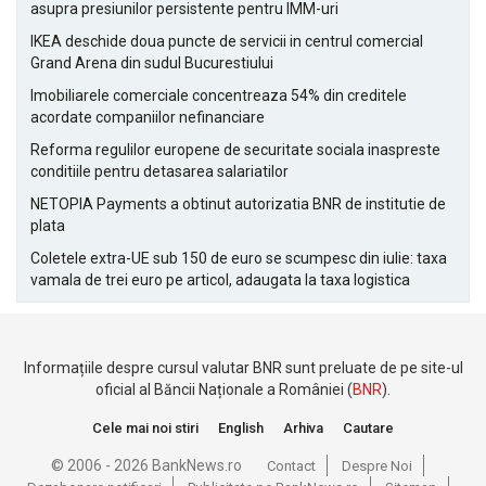
asupra presiunilor persistente pentru IMM-uri
IKEA deschide doua puncte de servicii in centrul comercial
Grand Arena din sudul Bucurestiului
Imobiliarele comerciale concentreaza 54% din creditele
acordate companiilor nefinanciare
Reforma regulilor europene de securitate sociala inaspreste
conditiile pentru detasarea salariatilor
NETOPIA Payments a obtinut autorizatia BNR de institutie de
plata
Coletele extra-UE sub 150 de euro se scumpesc din iulie: taxa
vamala de trei euro pe articol, adaugata la taxa logistica
Informațiile despre cursul valutar BNR sunt preluate de pe site-ul
oficial al Băncii Naționale a României (
BNR
).
Cele mai noi stiri
English
Arhiva
Cautare
© 2006 - 2026 BankNews.ro
Contact
Despre Noi