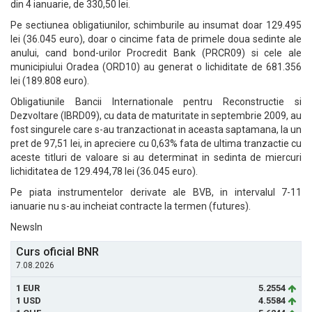
din 4 ianuarie, de 330,50 lei.
Pe sectiunea obligatiunilor, schimburile au insumat doar 129.495
lei (36.045 euro), doar o cincime fata de primele doua sedinte ale
anului, cand bond-urilor Procredit Bank (PRCR09) si cele ale
municipiului Oradea (ORD10) au generat o lichiditate de 681.356
lei (189.808 euro).
Obligatiunile Bancii Internationale pentru Reconstructie si
Dezvoltare (IBRD09), cu data de maturitate in septembrie 2009, au
fost singurele care s-au tranzactionat in aceasta saptamana, la un
pret de 97,51 lei, in apreciere cu 0,63% fata de ultima tranzactie cu
aceste titluri de valoare si au determinat in sedinta de miercuri
lichiditatea de 129.494,78 lei (36.045 euro).
Pe piata instrumentelor derivate ale BVB, in intervalul 7-11
ianuarie nu s-au incheiat contracte la termen (futures).
NewsIn
Curs oficial BNR
7.08.2026
1 EUR
5.2554
1 USD
4.5584