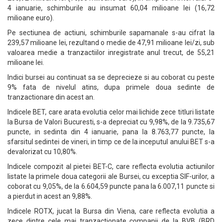
4 ianuarie, schimburile au insumat 60,04 milioane lei (16,72
milioane euro).
Pe sectiunea de actiuni, schimburile sapamanale s-au cifrat la
239,57 milioane lei, rezultand o medie de 47,91 milioane lei/zi, sub
valoarea medie a tranzactiilor inregistrate anul trecut, de 55,21
milioane lei.
Indici bursei au continuat sa se deprecieze si au coborat cu peste
9% fata de nivelul atins, dupa primele doua sedinte de
tranzactionare din acest an.
Indicele BET, care arata evolutia celor mai lichide zece titluri listate
la Bursa de Valori Bucuresti, s-a depreciat cu 9,98%, de la 9.735,67
puncte, in sedinta din 4 ianuarie, pana la 8.763,77 puncte, la
sfarsitul sedintei de vineri, in timp ce de la inceputul anului BET s-a
devalorizat cu 10,80%.
Indicele compozit al pietei BET-C, care reflecta evolutia actiunilor
listate la primele doua categorii ale Bursei, cu exceptia SIF-urilor, a
coborat cu 9,05%, de la 6.604,59 puncte pana la 6.007,11 puncte si
a pierdut in acest an 9,88%.
Indicele ROTX, jucat la Bursa din Viena, care reflecta evolutia a
zece dintre cele mai tranzactionate companii de la BVB (BRD