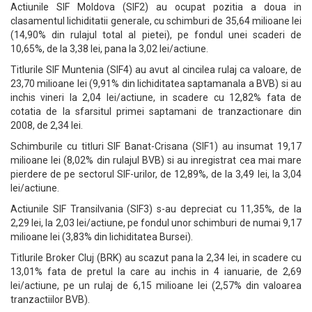
Actiunile SIF Moldova (SIF2) au ocupat pozitia a doua in
clasamentul lichiditatii generale, cu schimburi de 35,64 milioane lei
(14,90% din rulajul total al pietei), pe fondul unei scaderi de
10,65%, de la 3,38 lei, pana la 3,02 lei/actiune.
Titlurile SIF Muntenia (SIF4) au avut al cincilea rulaj ca valoare, de
23,70 milioane lei (9,91% din lichiditatea saptamanala a BVB) si au
inchis vineri la 2,04 lei/actiune, in scadere cu 12,82% fata de
cotatia de la sfarsitul primei saptamani de tranzactionare din
2008, de 2,34 lei.
Schimburile cu titluri SIF Banat-Crisana (SIF1) au insumat 19,17
milioane lei (8,02% din rulajul BVB) si au inregistrat cea mai mare
pierdere de pe sectorul SIF-urilor, de 12,89%, de la 3,49 lei, la 3,04
lei/actiune.
Actiunile SIF Transilvania (SIF3) s-au depreciat cu 11,35%, de la
2,29 lei, la 2,03 lei/actiune, pe fondul unor schimburi de numai 9,17
milioane lei (3,83% din lichiditatea Bursei).
Titlurile Broker Cluj (BRK) au scazut pana la 2,34 lei, in scadere cu
13,01% fata de pretul la care au inchis in 4 ianuarie, de 2,69
lei/actiune, pe un rulaj de 6,15 milioane lei (2,57% din valoarea
tranzactiilor BVB).