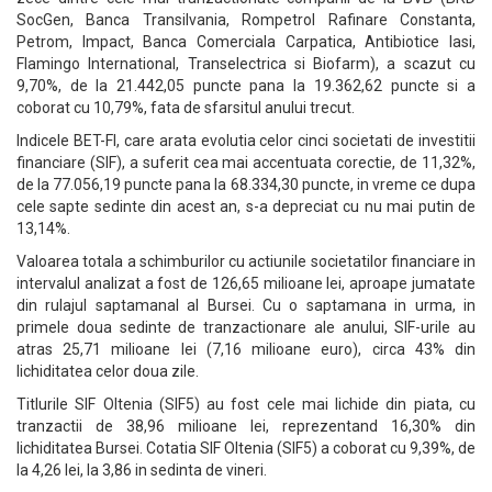
SocGen, Banca Transilvania, Rompetrol Rafinare Constanta,
Petrom, Impact, Banca Comerciala Carpatica, Antibiotice Iasi,
Flamingo International, Transelectrica si Biofarm), a scazut cu
9,70%, de la 21.442,05 puncte pana la 19.362,62 puncte si a
coborat cu 10,79%, fata de sfarsitul anului trecut.
Indicele BET-FI, care arata evolutia celor cinci societati de investitii
financiare (SIF), a suferit cea mai accentuata corectie, de 11,32%,
de la 77.056,19 puncte pana la 68.334,30 puncte, in vreme ce dupa
cele sapte sedinte din acest an, s-a depreciat cu nu mai putin de
13,14%.
Valoarea totala a schimburilor cu actiunile societatilor financiare in
intervalul analizat a fost de 126,65 milioane lei, aproape jumatate
din rulajul saptamanal al Bursei. Cu o saptamana in urma, in
primele doua sedinte de tranzactionare ale anului, SIF-urile au
atras 25,71 milioane lei (7,16 milioane euro), circa 43% din
lichiditatea celor doua zile.
Titlurile SIF Oltenia (SIF5) au fost cele mai lichide din piata, cu
tranzactii de 38,96 milioane lei, reprezentand 16,30% din
lichiditatea Bursei. Cotatia SIF Oltenia (SIF5) a coborat cu 9,39%, de
la 4,26 lei, la 3,86 in sedinta de vineri.