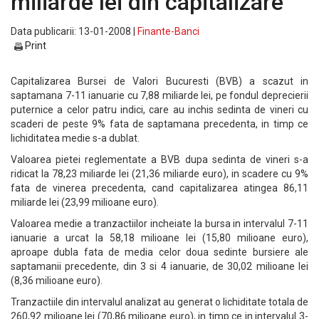
miliarde lei din capitalizare
Data publicarii: 13-01-2008 |
Finante-Banci
Print
Capitalizarea Bursei de Valori Bucuresti (BVB) a scazut in
saptamana 7-11 ianuarie cu 7,88 miliarde lei, pe fondul deprecierii
puternice a celor patru indici, care au inchis sedinta de vineri cu
scaderi de peste 9% fata de saptamana precedenta, in timp ce
lichiditatea medie s-a dublat.
Valoarea pietei reglementate a BVB dupa sedinta de vineri s-a
ridicat la 78,23 miliarde lei (21,36 miliarde euro), in scadere cu 9%
fata de vinerea precedenta, cand capitalizarea atingea 86,11
miliarde lei (23,99 milioane euro).
Valoarea medie a tranzactiilor incheiate la bursa in intervalul 7-11
ianuarie a urcat la 58,18 milioane lei (15,80 milioane euro),
aproape dubla fata de media celor doua sedinte bursiere ale
saptamanii precedente, din 3 si 4 ianuarie, de 30,02 milioane lei
(8,36 milioane euro).
Tranzactiile din intervalul analizat au generat o lichiditate totala de
260,92 milioane lei (70,86 milioane euro), in timp ce in intervalul 3-