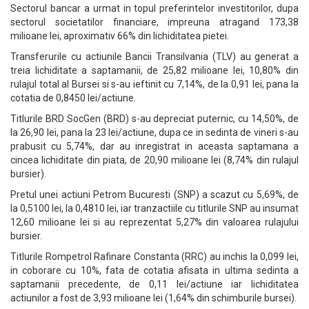
Sectorul bancar a urmat in topul preferintelor investitorilor, dupa
sectorul societatilor financiare, impreuna atragand 173,38
milioane lei, aproximativ 66% din lichiditatea pietei.
Transferurile cu actiunile Bancii Transilvania (TLV) au generat a
treia lichiditate a saptamanii, de 25,82 milioane lei, 10,80% din
rulajul total al Bursei si s-au ieftinit cu 7,14%, de la 0,91 lei, pana la
cotatia de 0,8450 lei/actiune.
Titlurile BRD SocGen (BRD) s-au depreciat puternic, cu 14,50%, de
la 26,90 lei, pana la 23 lei/actiune, dupa ce in sedinta de vineri s-au
prabusit cu 5,74%, dar au inregistrat in aceasta saptamana a
cincea lichiditate din piata, de 20,90 milioane lei (8,74% din rulajul
bursier).
Pretul unei actiuni Petrom Bucuresti (SNP) a scazut cu 5,69%, de
la 0,5100 lei, la 0,4810 lei, iar tranzactiile cu titlurile SNP au insumat
12,60 milioane lei si au reprezentat 5,27% din valoarea rulajului
bursier.
Titlurile Rompetrol Rafinare Constanta (RRC) au inchis la 0,099 lei,
in coborare cu 10%, fata de cotatia afisata in ultima sedinta a
saptamanii precedente, de 0,11 lei/actiune iar lichiditatea
actiunilor a fost de 3,93 milioane lei (1,64% din schimburile bursei).