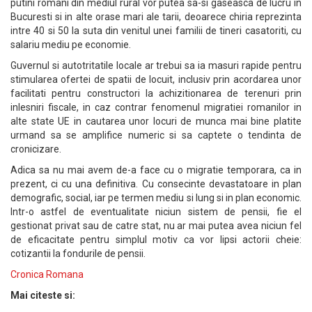
putini romani din mediul rural vor putea sa-si gaseasca de lucru in
Bucuresti si in alte orase mari ale tarii, deoarece chiria reprezinta
intre 40 si 50 la suta din venitul unei familii de tineri casatoriti, cu
salariu mediu pe economie.
Guvernul si autotritatile locale ar trebui sa ia masuri rapide pentru
stimularea ofertei de spatii de locuit, inclusiv prin acordarea unor
facilitati pentru constructori la achizitionarea de terenuri prin
inlesniri fiscale, in caz contrar fenomenul migratiei romanilor in
alte state UE in cautarea unor locuri de munca mai bine platite
urmand sa se amplifice numeric si sa captete o tendinta de
cronicizare.
Adica sa nu mai avem de-a face cu o migratie temporara, ca in
prezent, ci cu una definitiva. Cu consecinte devastatoare in plan
demografic, social, iar pe termen mediu si lung si in plan economic.
Intr-o astfel de eventualitate niciun sistem de pensii, fie el
gestionat privat sau de catre stat, nu ar mai putea avea niciun fel
de eficacitate pentru simplul motiv ca vor lipsi actorii cheie:
cotizantii la fondurile de pensii.
Cronica Romana
Mai citeste si: