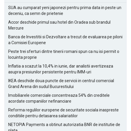
SUA au cumparat yeni japonezi pentru prima data in peste un
deceniu, ca semn de prietenie
Accor deschide primul sau hotel din Oradea sub brandul
Mercure
Banca de Investitii si Dezvoltare a trecut de evaluarea pe piloni
a Comisiei Europene
Peste trei sferturi dintre tinerii romani spun ca nu isi permit o
locuinta proprie
Inflatia a scazut la 10,4% in iunie, dar analistii avertizeaza
asupra presiunilor persistente pentru IMM-uri
IKEA deschide doua puncte de servicii in centrul comercial
Grand Arena din sudul Bucurestiului
Imobiliarele comerciale concentreaza 54% din creditele
acordate companiilor nefinanciare
Reforma regulilor europene de securitate sociala inaspreste
conditiile pentru detasarea salariatilor
NETOPIA Payments a obtinut autorizatia BNR de institutie de
plata