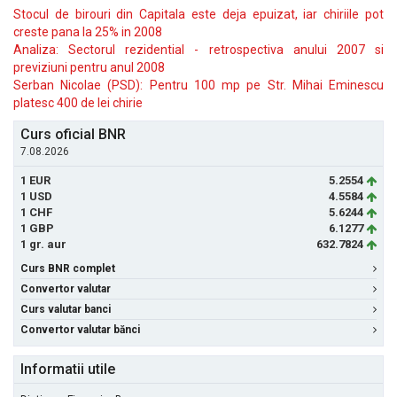
Stocul de birouri din Capitala este deja epuizat, iar chiriile pot
creste pana la 25% in 2008
Analiza: Sectorul rezidential - retrospectiva anului 2007 si
previziuni pentru anul 2008
Serban Nicolae (PSD): Pentru 100 mp pe Str. Mihai Eminescu
platesc 400 de lei chirie
Curs oficial BNR
7.08.2026
1 EUR
5.2554
1 USD
4.5584
1 CHF
5.6244
1 GBP
6.1277
1 gr. aur
632.7824
Curs BNR complet
Convertor valutar
Curs valutar banci
Convertor valutar bănci
Informatii utile