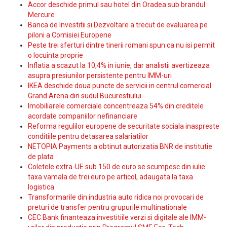
Accor deschide primul sau hotel din Oradea sub brandul
Mercure
Banca de Investitii si Dezvoltare a trecut de evaluarea pe
piloni a Comisiei Europene
Peste trei sferturi dintre tinerii romani spun ca nu isi permit
o locuinta proprie
Inflatia a scazut la 10,4% in iunie, dar analistii avertizeaza
asupra presiunilor persistente pentru IMM-uri
IKEA deschide doua puncte de servicii in centrul comercial
Grand Arena din sudul Bucurestiului
Imobiliarele comerciale concentreaza 54% din creditele
acordate companiilor nefinanciare
Reforma regulilor europene de securitate sociala inaspreste
conditiile pentru detasarea salariatilor
NETOPIA Payments a obtinut autorizatia BNR de institutie
de plata
Coletele extra-UE sub 150 de euro se scumpesc din iulie:
taxa vamala de trei euro pe articol, adaugata la taxa
logistica
Transformarile din industria auto ridica noi provocari de
preturi de transfer pentru grupurile multinationale
CEC Bank finanteaza investitiile verzi si digitale ale IMM-