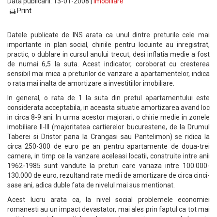
Data publicarii: 13-01-2008 |
Imobiliare
Print
Datele publicate de INS arata ca unul dintre preturile cele mai
importante in plan social, chiriile pentru locuinte au inregistrat,
practic, o dublare in cursul anului trecut, desi inflatia medie a fost
de numai 6,5 la suta. Acest indicator, coroborat cu cresterea
sensibil mai mica a preturilor de vanzare a apartamentelor, indica
o rata mai inalta de amortizare a investitiilor imobiliare.
In general, o rata de 1 la suta din pretul apartamentului este
considerata acceptabila, in aceasta situatie amortizarea avand loc
in circa 8-9 ani. In urma acestor majorari, o chirie medie in zonele
imobiliare II-III (majoritatea cartierelor bucurestene, de la Drumul
Taberei si Dristor pana la Crangasi sau Pantelimon) se ridica la
circa 250-300 de euro pe an pentru apartamente de doua-trei
camere, in timp ce la vanzare aceleasi locatii, construite intre anii
1962-1985 sunt vandute la preturi care variaza intre 100.000-
130.000 de euro, rezultand rate medii de amortizare de circa cinci-
sase ani, adica duble fata de nivelul mai sus mentionat.
Acest lucru arata ca, la nivel social problemele economiei
romanesti au un impact devastator, mai ales prin faptul ca tot mai